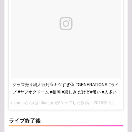
グッズ売り場大行列💦キツすぎ💦 #GENERATIONS #ライ
ブ #ヤフオクドーム #福岡 #楽しみ だけど#暑い #人多い
minmin
さん(@lililion_m)がシェアした投稿 –
2018年 6月月8日午後11時08分PDT
ライブ終了後