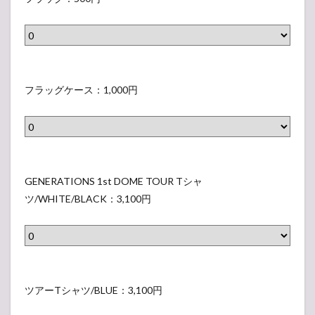
y
行
な
n
I
テ
ッ
W
け
の
'
O
リ
グ
r
メ
マ
s
N
ー
（
i
ン
イ
/
S
～
表
s
フ
デ
ロ
L
P
（
示
t
ラ
フラッグケース：1,000円
ィ
と
a
r
表
さ
（
ッ
ー
ア
d
o
示
れ
表
グ
（
ル
i
d
さ
な
示
ケ
表
ビ
e
u
れ
い
さ
ー
示
G
ー
s
c
な
ラ
れ
ス
さ
E
GENERATIONS 1st DOME TOUR Tシャ
ク
'
e
い
ベ
な
（
れ
N
ツ/WHITE/BLACK：3,100円
ッ
)
G
ラ
ル
い
表
な
E
シ
（
E
ベ
）
ラ
示
い
R
ョ
表
N
ル
ベ
さ
ラ
A
ン
示
E
）
ル
れ
ベ
T
（
ツ
さ
B
）
な
ル
I
表
ア
ツアーTシャツ/BLUE：3,100円
れ
A
い
）
O
示
ー
な
K