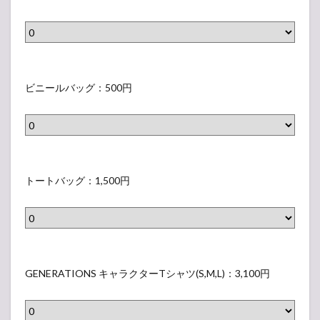
）
ラ
ス
ッ
ベ
（
ジ
ル
表
/
）
示
全
ビ
さ
3
ニ
ビニールバッグ：500円
れ
0
ー
な
種
ル
い
（
バ
ラ
表
ッ
ト
ベ
示
グ
ー
トートバッグ：1,500円
ル
さ
（
ト
）
れ
表
バ
な
示
ッ
い
さ
グ
G
ラ
れ
（
E
GENERATIONS キャラクターTシャツ(S,M,L)：3,100円
ベ
な
表
N
ル
い
示
E
）
ラ