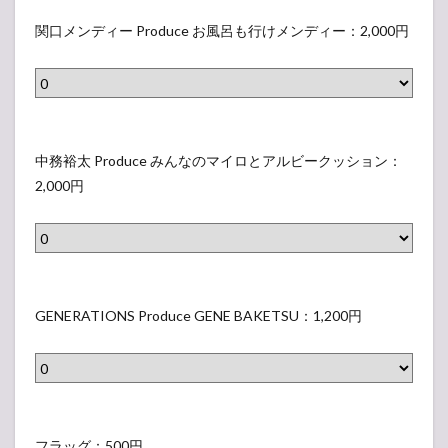
r
関
表
み
た
o
口
関口メンディー Produce お風呂も行けメンディー：2,000円
示
つ
の
d
メ
さ
け
携
u
ン
れ
て
帯
c
デ
な
♥
に
e
ィ
い
中
K
U
R
ー
ラ
務
中務裕太 Produce みんなのマイロとアルビークッション：
a
N
a
P
ベ
裕
2,000円
z
I
i
r
ル
太
u
T
n
o
）
P
～
E
b
d
r
の
D
o
u
o
ダ
G
～
w
c
d
ル
E
GENERATIONS Produce GENE BAKETSU：1,200円
モ
S
e
u
サ
N
バ
h
お
c
ン
E
イ
o
風
e
(
R
ル
t
呂
み
M
A
バ
フ
M
も
ん
e
T
ッ
ラ
フラッグ：500円