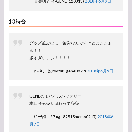
— ☆美羽☆ (@GENE_120313)
2018年6月9日
13時台
グッズ並ぶのに一苦労なんですけどぉぉぉぉ
ぉ！！！！
多すぎぃぃぃ！！！！
— ｱ ｽ ｶ 。 (@ryotak_gene0829)
2018年6月9日
GENEのモバイルバッテリー
本日分ゎ売り切れって💦💦
— ﾋﾟｰﾁ姫 #7 (@182515momo0917)
2018年6
月9日