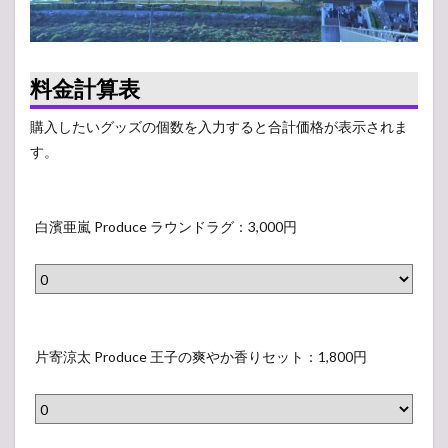
人気
投票
所
料金計算表
購入したいグッズの個数を入力すると合計価格が表示されま
す。
白
濱
白濱亜嵐 Produce ラウンドラグ：3,000円
亜
嵐
P
r
片
o
寄
片寄涼太 Produce 王子の爽やか香りセット：1,800円
d
涼
u
太
c
P