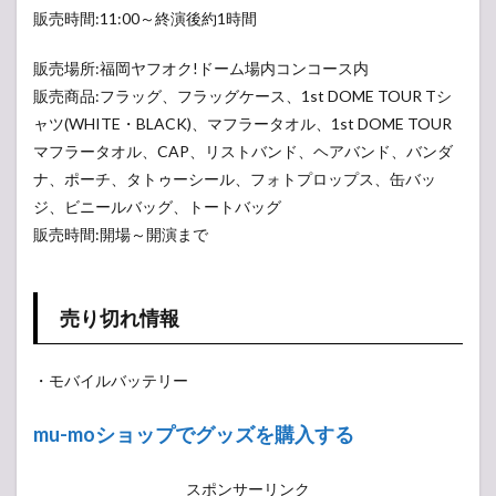
れ
ベ
ル
販売時間:11:00～終演後約1時間
な
ル
）
い
）
販売場所:福岡ヤフオク!ドーム場内コンコース内
ラ
販売商品:フラッグ、フラッグケース、1st DOME TOUR Tシ
ベ
ャツ(WHITE・BLACK)、マフラータオル、1st DOME TOUR
ル
マフラータオル、CAP、リストバンド、ヘアバンド、バンダ
）
ナ、ポーチ、タトゥーシール、フォトプロップス、缶バッ
ジ、ビニールバッグ、トートバッグ
販売時間:開場～開演まで
売り切れ情報
・モバイルバッテリー
mu-moショップでグッズを購入する
スポンサーリンク