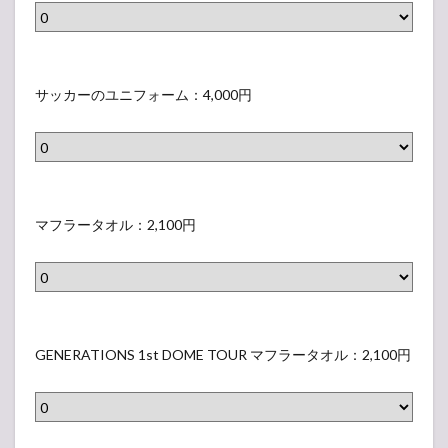
ラ
N
さ
T
い
E
ベ
S
れ
シ
ラ
T
ル
1
な
ャ
ベ
S
サ
）
s
い
ツ
ル
U
ッ
サッカーのユニフォーム：4,000円
t
ラ
/
）
（
カ
D
ベ
B
表
ー
O
ル
L
示
の
M
）
U
さ
ユ
マ
E
E
れ
ニ
フ
マフラータオル：2,100円
T
（
な
フ
ラ
O
表
い
ォ
ー
U
示
ラ
ー
タ
R
さ
ベ
ム
オ
G
T
れ
ル
（
ル
E
GENERATIONS 1st DOME TOUR マフラータオル：2,100円
シ
な
）
表
（
N
ャ
い
示
表
E
ツ
ラ
さ
示
R
/
ベ
れ