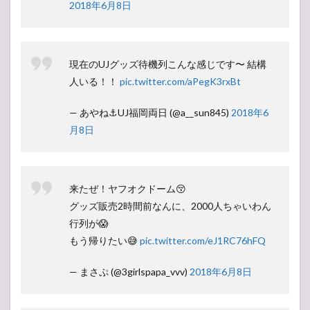
2018年6月8日
現在のUJグッズ待機列こんな感じです〜 結構
人いる！！
pic.twitter.com/aPegK3rxBt
— あやね⚓️UJ福岡両日 (@a__sun845)
2018年6
月8日
来たぜ！ヤフオクドーム😚
グッズ販売2時間前なんに、2000人ちゃいわん
行列が😱
もう帰りたい😅
pic.twitter.com/eJ1RC76hFQ
— まさぷ (@3girlspapa_vvv)
2018年6月8日