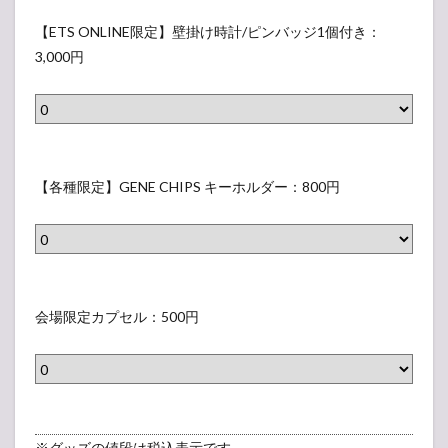
L
【
S
ベ
E
I
E
【ETS ONLINE限定】壁掛け時計/ピンバッジ1個付き：
,
ル
M
N
T
3,000円
M
）
B
E
S
,
E
限
O
L
R
定
N
)
S
】
L
（
【
M
G
I
表
各
【各種限定】GENE CHIPS キーホルダー：800円
A
E
N
示
種
S
N
E
さ
限
K
E
限
れ
定
（
R
定
な
】
会
表
A
】
い
G
場
会場限定カプセル：500円
示
T
壁
ラ
E
限
さ
I
掛
ベ
N
定
れ
O
け
ル
E
カ
な
N
時
）
C
プ
い
S
計
H
セ
ラ
※グッズの値段は税込表示です。