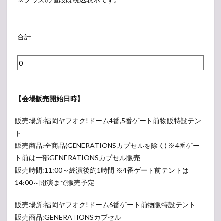
フ
/
I
ル
ベ
ォ
ピ
P
（
ル
ト
ン
S
表
）
合計
T
バ
キ
示
シ
ッ
ー
さ
ャ
ジ
ホ
れ
ツ
1
ル
な
(
個
ダ
い
【会場販売開始日時】
S
付
ー
ラ
,
き
（
ベ
販売場所:福岡ヤフオク!ドーム4番,5番ゲート前物販特設テン
M
（
表
ル
ト
,
表
示
）
販売商品:全商品(GENERATIONSカプセルを除く) ※4番ゲー
L
示
さ
ト前は一部GENERATIONSカプセル販売
)
さ
れ
販売時間:11:00～終演後約1時間 ※4番ゲート前テントは
（
れ
な
14:00～開演まで販売予定
表
な
い
示
い
ラ
販売場所:福岡ヤフオク!ドーム6番ゲート前物販特設テント
さ
ラ
ベ
販売商品:GENERATIONSカプセル