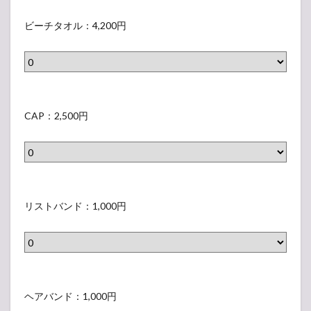
さ
A
W
ビ
ル
な
れ
T
H
ー
ビーチタオル：4,200円
）
い
な
I
I
チ
ラ
い
O
T
タ
ベ
ラ
N
E
オ
ル
ベ
S
/
ル
C
）
ル
1
B
（
A
CAP：2,500円
）
s
L
表
P
t
A
示
（
D
C
さ
表
O
K
れ
示
リ
M
（
な
さ
ス
リストバンド：1,000円
E
表
い
れ
ト
T
示
ラ
な
バ
O
さ
ベ
い
ン
U
れ
ル
ラ
ド
ヘ
R
な
）
ベ
（
ア
ヘアバンド：1,000円
マ
い
ル
表