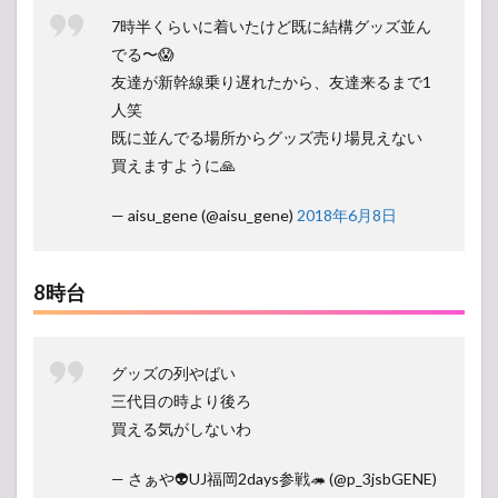
7時半くらいに着いたけど既に結構グッズ並ん
でる〜😱
友達が新幹線乗り遅れたから、友達来るまで1
人笑
既に並んでる場所からグッズ売り場見えない
買えますように🙏
— aisu_gene (@aisu_gene)
2018年6月8日
8時台
グッズの列やばい
三代目の時より後ろ
買える気がしないわ
— さぁや👽UJ福岡2days参戦🦔 (@p_3jsbGENE)