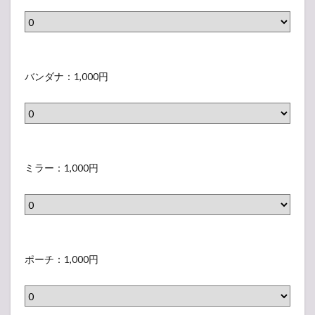
バ
フ
ラ
）
示
ン
ラ
ベ
さ
ド
ー
ル
れ
（
タ
バ
）
な
表
オ
ン
バンダナ：1,000円
い
示
ル
ダ
ラ
さ
（
ナ
ベ
れ
表
（
ル
な
示
表
ミ
）
い
さ
示
ラ
ミラー：1,000円
ラ
れ
さ
ー
ベ
な
れ
（
ル
い
な
表
）
ラ
い
示
ポ
ベ
ラ
さ
ー
ポーチ：1,000円
ル
ベ
れ
チ
）
ル
な
（
）
い
表