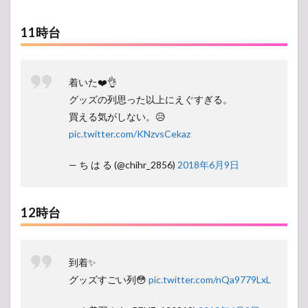
11時台
着いた❤️👌
グッズの列思った以上にえぐすぎる。
買える気がしない。😥
pic.twitter.com/KNzvsCekaz
— ち は る (@chihr_2856)
2018年6月9日
12時台
到着✨
グッズすごい列😳
pic.twitter.com/nQa9779LxL