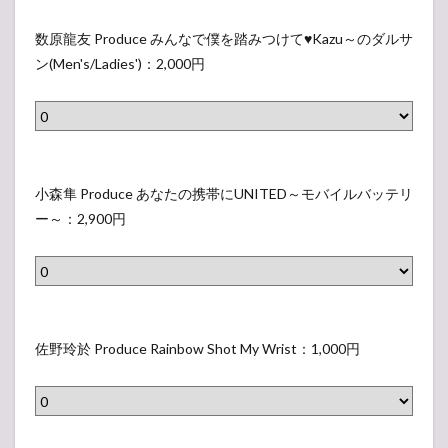
e
r
数
ラ
o
原
数原龍友 Produce みんなで僕を踏みつけて♥Kazu～のダルサ
ウ
d
龍
ン(Men's/Ladies')：2,000円
ン
u
友
ド
c
P
ラ
e
r
グ
王
o
小
（
子
d
森
小森隼 Produce あなたの携帯にUNITED～モバイルバッテリ
表
の
u
隼
ー～：2,900円
示
爽
c
P
さ
や
e
r
れ
か
み
o
な
香
ん
d
佐
い
り
な
u
野
佐野玲於 Produce Rainbow Shot My Wrist：1,000円
ラ
セ
で
c
玲
ベ
ッ
僕
e
於
ル
ト
を
あ
P
）
（
踏
な