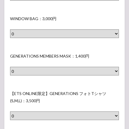
さ
R
ベ
れ
A
W
ル
な
T
I
WINDOW BAG：3,000円
）
い
I
N
ラ
O
D
ベ
N
O
ル
S
W
G
）
キ
B
E
GENERATIONS MEMBERS MASK：1,400円
ャ
A
N
ラ
G
E
ク
（
R
タ
表
A
【
ー
示
T
E
【ETS ONLINE限定】GENERATIONS フォトTシャツ
T
さ
I
T
(S,M,L)：3,500円
シ
れ
O
S
ャ
な
N
O
ツ
い
S
N
(
ラ
M