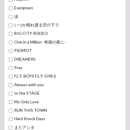
Evergreen
涙
いつか晴れ渡る空の下で
BIG CITY RODEO
One in a Million -奇跡の夜に-
PIERROT
DREAMERS
Pray
F.L.Y. BOYS F.L.Y. GIRLS
Always with you
to the STAGE
My Only Love
RUN THIS TOWN
Hard Knock Days
またアシタ