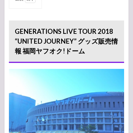
1
GENERATIONS
LIVE TOUR
2018 “UNITED
JOURNEY” グ
GENERATIONS LIVE TOUR 2018
ッズ販売情報
福岡ヤフオク!
“UNITED JOURNEY” グッズ販売情
ドーム
報 福岡ヤフオク!ドーム
1.1
売り
切れ
情報
1.2
グッ
ズ列
レポ
2
【ア
ンケ
ー
ト】