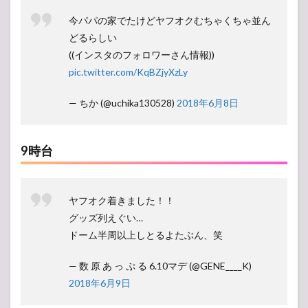
今パパの家でたけどヤフオクむちゃくちゃ並ん
どるらしい
((インスタのフォロワーさん情報))
pic.twitter.com/KqBZjyXzLy
— ちか (@uchika130528)
2018年6月8日
9時台
ヤフオク着きました！！
グッズ列えぐい…
ドーム半周以上しとるよたぶん、笑
— 数 原 あ っ ぷ る 6.10マデ (@GENE____K)
2018年6月9日