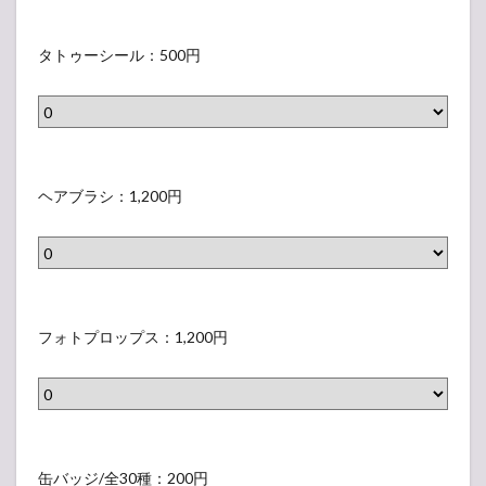
ラ
示
タ
ベ
さ
ト
タトゥーシール：500円
ル
れ
ゥ
）
な
ー
い
シ
ラ
ー
ヘ
ベ
ル
ア
ヘアブラシ：1,200円
ル
（
ブ
）
表
ラ
示
シ
さ
（
フ
れ
表
ォ
フォトプロップス：1,200円
な
示
ト
い
さ
プ
ラ
れ
ロ
ベ
な
ッ
缶
ル
い
プ
バ
缶バッジ/全30種：200円