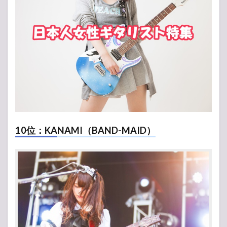
10位：KANAMI（BAND-MAID）