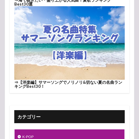
Best30選
⇒
【洋楽編】サマーソングでノリノリ&切ない夏の名曲ラン
キングBest30！
カテゴリー
K-POP