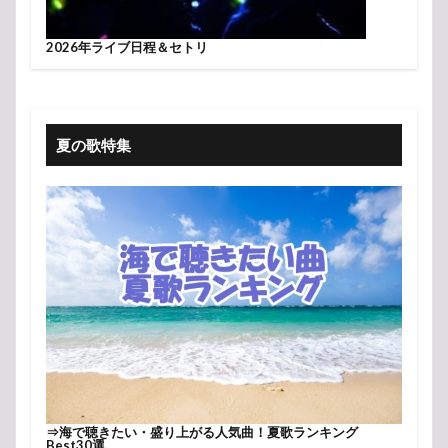
2026年ライブ日程＆セトリ
夏の歌特集
⇒
海で聴きたい・盛り上がる人気曲！夏歌ランキング
Best30選