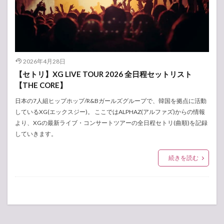
2026年4月28日
【セトリ】XG LIVE TOUR 2026 全日程セットリスト
【THE CORE】
日本の7人組ヒップホップ/R&Bガールズグループで、韓国を拠点に活動
しているXG(エックスジー)。 ここではALPHAZ(アルファズ)からの情報
より、XGの最新ライブ・コンサートツアーの全日程セトリ(曲順)を記録
していきます。
続きを読む