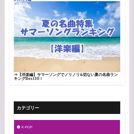
⇒
【洋楽編】サマーソングでノリノリ&切ない夏の名曲ラン
キングBest30！
カテゴリー
K-POP