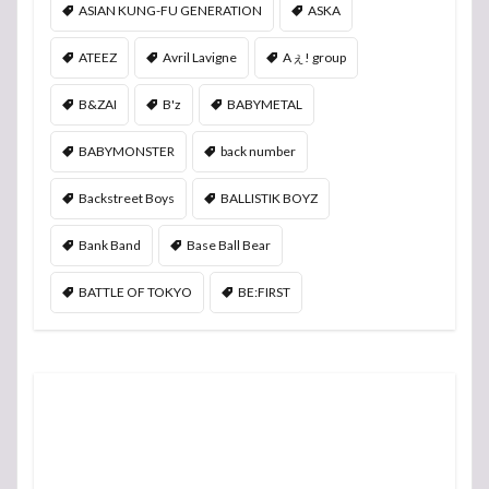
ASIAN KUNG-FU GENERATION
ASKA
ATEEZ
Avril Lavigne
Aぇ! group
B&ZAI
B'z
BABYMETAL
BABYMONSTER
back number
Backstreet Boys
BALLISTIK BOYZ
Bank Band
Base Ball Bear
BATTLE OF TOKYO
BE:FIRST