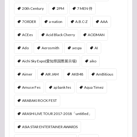
20th Century
2PM
7 MEN 侍
7ORDER
a-nation
A.B.C-Z
AAA
ACEes
Acid Black Cherry
ACIDMAN
Ado
Aerosmith
aespa
AI
Aichi Sky Expo(愛知県国際展示場)
aiko
Aimer
AIR JAM
AKB48
AmBitious
Amuse Fes
ap bank fes
Aqua Timez
ARABAKI ROCK FEST
ARASHI LIVE TOUR 2017-2018「untitled」
ASIA STAR ENTERTAINER AWARDS