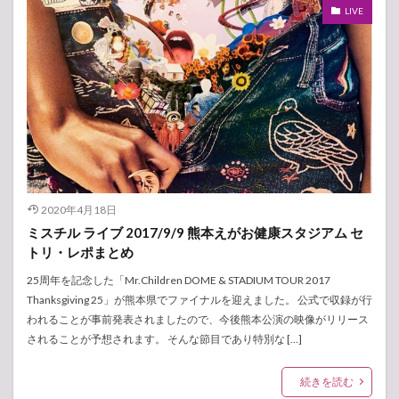
LIVE
2020年4月18日
ミスチル ライブ 2017/9/9 熊本えがお健康スタジアム セ
トリ・レポまとめ
25周年を記念した「Mr.Children DOME & STADIUM TOUR 2017
Thanksgiving 25」が熊本県でファイナルを迎えました。 公式で収録が行
われることが事前発表されましたので、今後熊本公演の映像がリリース
されることが予想されます。 そんな節目であり特別な […]
続きを読む