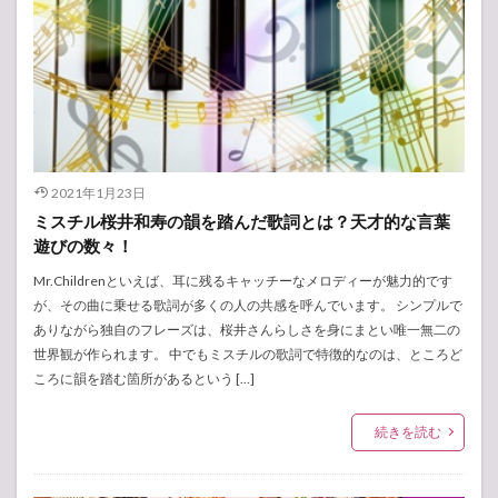
2021年1月23日
ミスチル桜井和寿の韻を踏んだ歌詞とは？天才的な言葉
遊びの数々！
Mr.Childrenといえば、耳に残るキャッチーなメロディーが魅力的です
が、その曲に乗せる歌詞が多くの人の共感を呼んでいます。 シンプルで
ありながら独自のフレーズは、桜井さんらしさを身にまとい唯一無二の
世界観が作られます。 中でもミスチルの歌詞で特徴的なのは、ところど
ころに韻を踏む箇所があるという […]
続きを読む