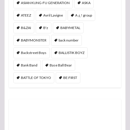
ASIAN KUNG-FU GENERATION
ASKA
ATEEZ
Avril Lavigne
Aぇ! group
B&ZAI
B'z
BABYMETAL
BABYMONSTER
back number
Backstreet Boys
BALLISTIK BOYZ
Bank Band
Base Ball Bear
BATTLE OF TOKYO
BE:FIRST