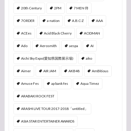
20th Century
2PM
7 MEN 侍
7ORDER
a-nation
A.B.C-Z
AAA
ACEes
Acid Black Cherry
ACIDMAN
Ado
Aerosmith
aespa
AI
Aichi Sky Expo(愛知県国際展示場)
aiko
Aimer
AIR JAM
AKB48
AmBitious
Amuse Fes
ap bank fes
Aqua Timez
ARABAKI ROCK FEST
ARASHI LIVE TOUR 2017-2018「untitled」
ASIA STAR ENTERTAINER AWARDS