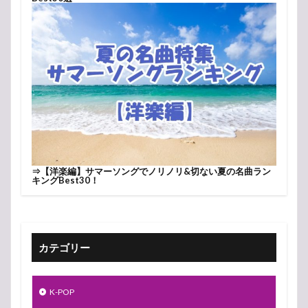
⇒
【洋楽編】サマーソングでノリノリ&切ない夏の名曲ラン
キングBest30！
カテゴリー
K-POP