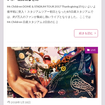
Mr.Children DOME & STADIUM TOUR 2017 Thanksgiving 25もいよいよ
後半戦に突入！ スタジアムツアー初日となった8/5日産スタジアムで
は、約7万人のファンが集結し熱いライブとなりました。 ここでは
Mr.Children 日産スタジアム 2日目の […]
続きを読む
LIVE
2018年1月18日