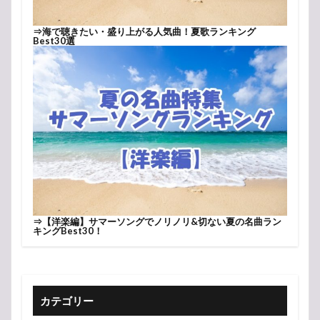
⇒
海で聴きたい・盛り上がる人気曲！夏歌ランキング
Best30選
⇒
【洋楽編】サマーソングでノリノリ&切ない夏の名曲ラン
キングBest30！
カテゴリー