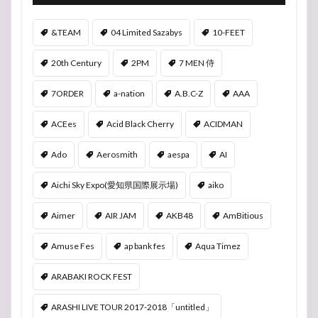
&TEAM
04 Limited Sazabys
10-FEET
20th Century
2PM
7 MEN 侍
7ORDER
a-nation
A.B.C-Z
AAA
ACEes
Acid Black Cherry
ACIDMAN
Ado
Aerosmith
aespa
AI
Aichi Sky Expo(愛知県国際展示場)
aiko
Aimer
AIR JAM
AKB48
AmBitious
Amuse Fes
ap bank fes
Aqua Timez
ARABAKI ROCK FEST
ARASHI LIVE TOUR 2017-2018「untitled」