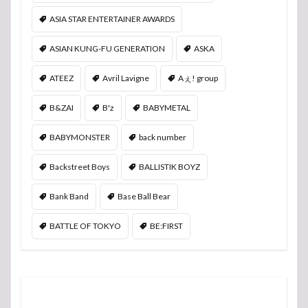
ASIA STAR ENTERTAINER AWARDS
ASIAN KUNG-FU GENERATION
ASKA
ATEEZ
Avril Lavigne
Aぇ! group
B&ZAI
B'z
BABYMETAL
BABYMONSTER
back number
Backstreet Boys
BALLISTIK BOYZ
Bank Band
Base Ball Bear
BATTLE OF TOKYO
BE:FIRST