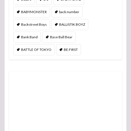
BABYMONSTER
back number
Backstreet Boys
BALLISTIK BOYZ
Bank Band
Base Ball Bear
BATTLE OF TOKYO
BE:FIRST