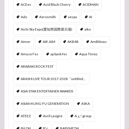
ACEes
Acid Black Cherry
ACIDMAN
Ado
Aerosmith
aespa
AI
Aichi Sky Expo(愛知県国際展示場)
aiko
Aimer
AIR JAM
AKB48
AmBitious
Amuse Fes
ap bank fes
Aqua Timez
ARABAKI ROCK FEST
ARASHI LIVE TOUR 2017-2018「untitled」
ASIA STAR ENTERTAINER AWARDS
ASIAN KUNG-FU GENERATION
ASKA
ATEEZ
Avril Lavigne
Aぇ! group
B&ZAI
B'z
BABYMETAL