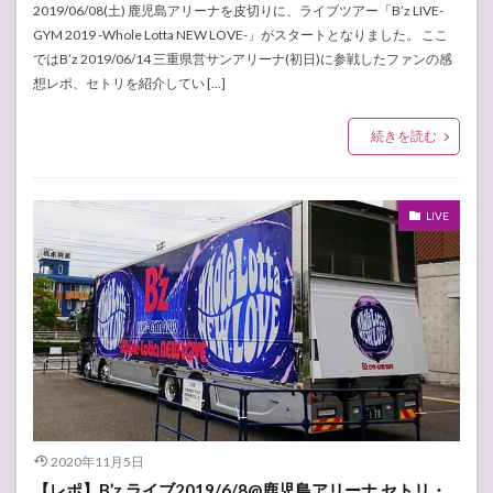
2019/06/08(土) 鹿児島アリーナを皮切りに、ライブツアー「B’z LIVE-
GYM 2019 -Whole Lotta NEW LOVE-」がスタートとなりました。 ここ
ではB’z 2019/06/14 三重県営サンアリーナ(初日)に参戦したファンの感
想レポ、セトリを紹介してい […]
続きを読む
LIVE
2020年11月5日
【レポ】B’z ライブ2019/6/8@鹿児島アリーナ セトリ・