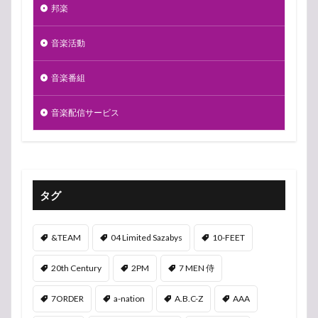
邦楽
音楽活動
音楽番組
音楽配信サービス
タグ
&TEAM
04 Limited Sazabys
10-FEET
20th Century
2PM
7 MEN 侍
7ORDER
a-nation
A.B.C-Z
AAA