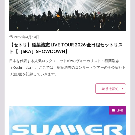
2026年4月14日
【セトリ】稲葉浩志 LIVE TOUR 2026 全日程セットリス
ト【［SKA］SHOWDOWN】
日本を代表する人気ロックユニットB’zのヴォーカリスト・稲葉浩志
（Koshi Inaba）。 ここでは、稲葉浩志のコンサートツアーの全公演セト
リ(曲順)を記録していきます。
続きを読む
LIVE