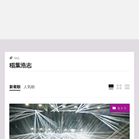
TAG
稲葉浩志
新着順
人気順
セトリ