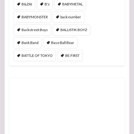
B&ZAI
B'z
BABYMETAL
BABYMONSTER
back number
Backstreet Boys
BALLISTIK BOYZ
Bank Band
Base Ball Bear
BATTLE OF TOKYO
BE:FIRST