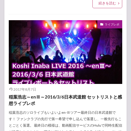
続きを読む
ライブレポ
2017年8月7日
稲葉浩志～enⅢ～2016/3/6日本武道館 セットリストと感
想ライブレポ
稲葉浩志のソロライブもいよいよen-Ⅲツアー最終日の日本武道館で
す！ ファンクラブの先行で第一希望で申し込んで落選し、一般先行もこ
とごとく落選。 最終日の模様は、動画配信サービスのHuluで同時生配信