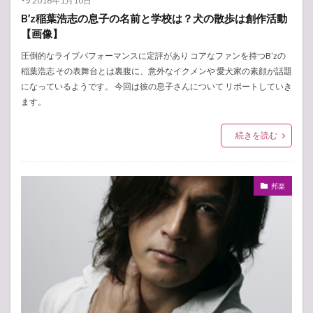
2016年1月10日
B’z稲葉浩志の息子の名前と学校は？犬の散歩は創作活動
【画像】
圧倒的なライブパフォーマンスに定評があり コアなファンを持つB’zの
稲葉浩志 その表舞台とは裏腹に、意外なイクメンや 愛犬家の素顔が話題
になっているようです。 今回は彼の息子さんについて リポートしていき
ます。
続きを読む
邦楽