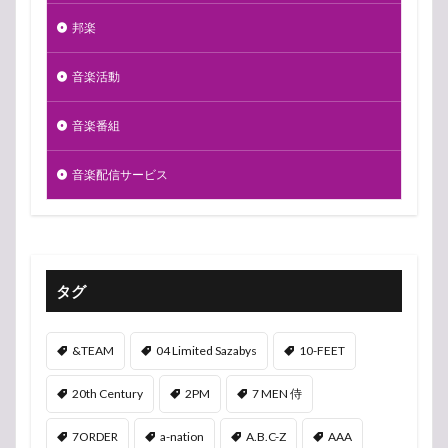
邦楽
音楽活動
音楽番組
音楽配信サービス
タグ
&TEAM
04 Limited Sazabys
10-FEET
20th Century
2PM
7 MEN 侍
7ORDER
a-nation
A.B.C-Z
AAA