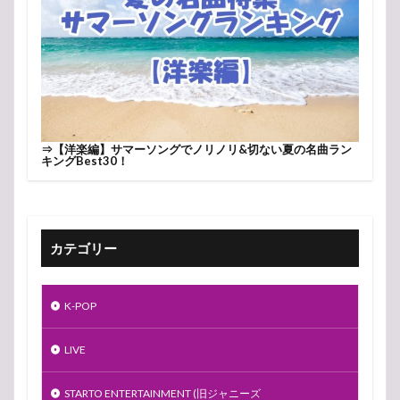
⇒
【洋楽編】サマーソングでノリノリ&切ない夏の名曲ラン
キングBest30！
カテゴリー
K-POP
LIVE
STARTO ENTERTAINMENT (旧ジャニーズ