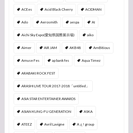
ACEes
Acid Black Cherry
ACIDMAN
Ado
Aerosmith
aespa
AI
Aichi Sky Expo(愛知県国際展示場)
aiko
Aimer
AIR JAM
AKB48
AmBitious
Amuse Fes
ap bank fes
Aqua Timez
ARABAKI ROCK FEST
ARASHI LIVE TOUR 2017-2018「untitled」
ASIA STAR ENTERTAINER AWARDS
ASIAN KUNG-FU GENERATION
ASKA
ATEEZ
Avril Lavigne
Aぇ! group