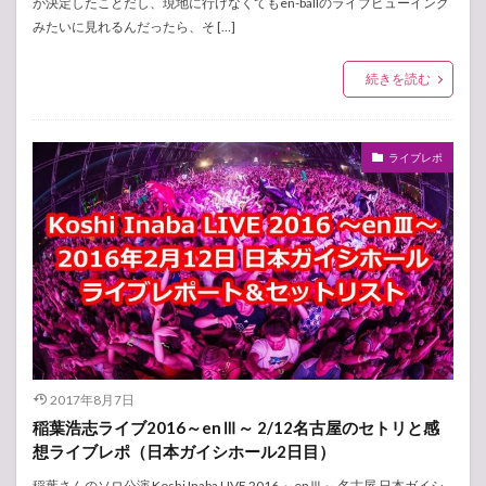
が決定したことだし、現地に行けなくてもen-ballのライブビューイング
みたいに見れるんだったら、そ […]
続きを読む
ライブレポ
2017年8月7日
稲葉浩志ライブ2016～enⅢ～ 2/12名古屋のセトリと感
想ライブレポ（日本ガイシホール2日目）
稲葉さんのソロ公演 Koshi Inaba LIVE 2016 ～enⅢ～ 名古屋 日本ガイシ