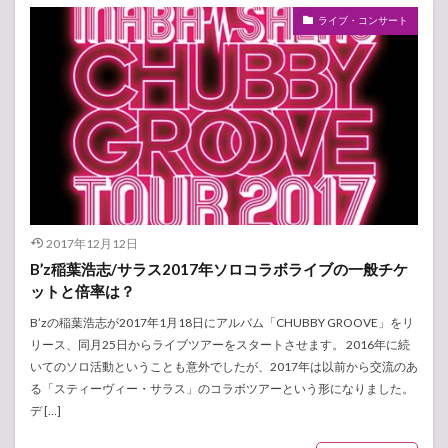
ライブ・コンサート
2017年12月12日
B’z稲葉浩志/サラス2017年ソロコラボライブの一般チケ
ットと倍率は？
B’zの稲葉浩志が2017年1月18日にアルバム「CHUBBY GROOVE」をリ
リース、同月25日からライブツアーをスタートさせます。 2016年に続
いてのソロ活動ということも意外でしたが、2017年は以前から交流のあ
る「スティーヴィー・サラス」のコラボツアーという形になりました。
デ […]