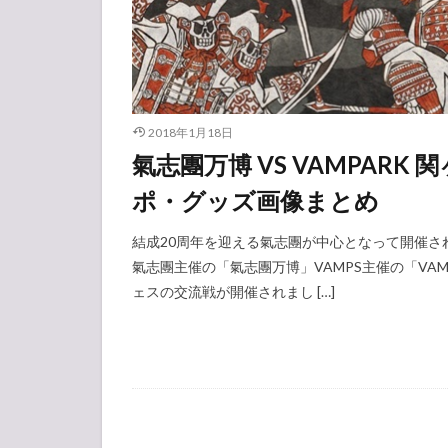
2018年1月18日
氣志團万博 VS VAMPARK
ポ・グッズ画像まとめ
結成20周年を迎える氣志團が中心となって開催された「THE 
氣志團主催の「氣志團万博」VAMPS主催の「VAMP
ェスの交流戦が開催されまし […]