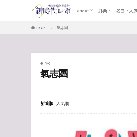
about
邦楽
名曲・人
ライター紹介
プライバシーポリシー
免責事項
STARTO ENTER
女性アイドル
K-POP
洋楽
おすすめ
歌詞考察
HOME
氣志團
TAG
氣志團
新着順
人気順