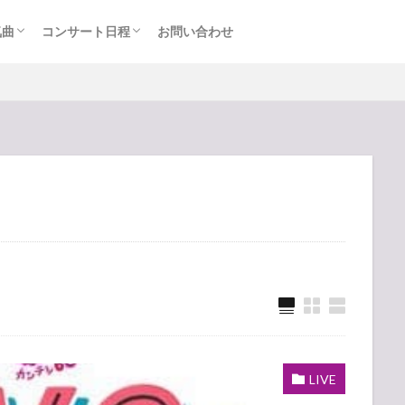
気曲
コンサート日程
お問い合わせ
TAINMENT (旧ジャニーズ)
アルバム
セトリ・まとめ
ライブレポ
カード枠
LIVE