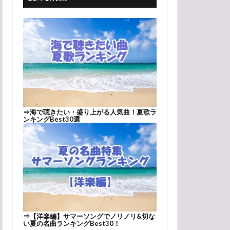
⇒
海で聴きたい・盛り上がる人気曲！夏歌ラ
ンキングBest30選
⇒
【洋楽編】サマーソングでノリノリ&切な
い夏の名曲ランキングBest30！