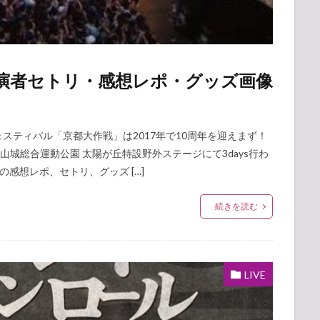
全出演者セトリ・感想レポ・グッズ画像
ェスティバル「京都大作戦」は2017年で10周年を迎えまず！
立山城総合運動公園 太陽が丘特設野外ステージにて3days行わ
の感想レポ、セトリ、グッズ […]
続きを読む
LIVE