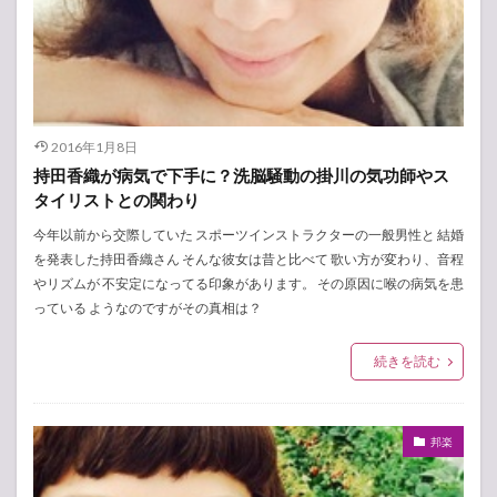
2016年1月8日
持田香織が病気で下手に？洗脳騒動の掛川の気功師やス
タイリストとの関わり
今年以前から交際していた スポーツインストラクターの一般男性と 結婚
を発表した持田香織さん そんな彼女は昔と比べて 歌い方が変わり、音程
やリズムが 不安定になってる印象があります。 その原因に喉の病気を患
っている ようなのですがその真相は？
続きを読む
邦楽