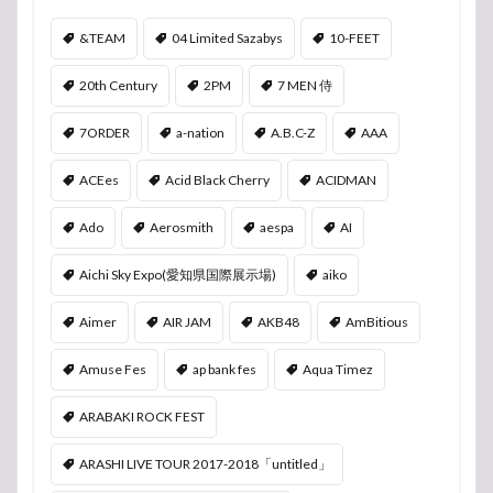
&TEAM
04 Limited Sazabys
10-FEET
20th Century
2PM
7 MEN 侍
7ORDER
a-nation
A.B.C-Z
AAA
ACEes
Acid Black Cherry
ACIDMAN
Ado
Aerosmith
aespa
AI
Aichi Sky Expo(愛知県国際展示場)
aiko
Aimer
AIR JAM
AKB48
AmBitious
Amuse Fes
ap bank fes
Aqua Timez
ARABAKI ROCK FEST
ARASHI LIVE TOUR 2017-2018「untitled」