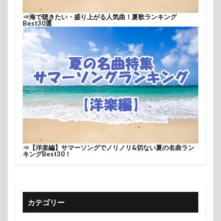
⇒
海で聴きたい・盛り上がる人気曲！夏歌ランキング
Best30選
⇒
【洋楽編】サマーソングでノリノリ&切ない夏の名曲ラン
キングBest30！
カテゴリー