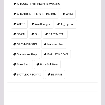
ASIA STAR ENTERTAINER AWARDS
ASIAN KUNG-FU GENERATION
ASKA
ATEEZ
Avril Lavigne
Aぇ! group
B&ZAI
B'z
BABYMETAL
BABYMONSTER
back number
Backstreet Boys
BALLISTIK BOYZ
Bank Band
Base Ball Bear
BATTLE OF TOKYO
BE:FIRST