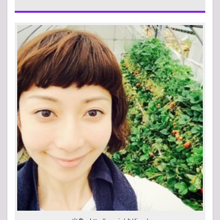
結婚
2
旦那
(夫)
との
出会
いは
ジム
だっ
た
3
猫の
名前
はリ
ヴァ
イと
アル
ミン