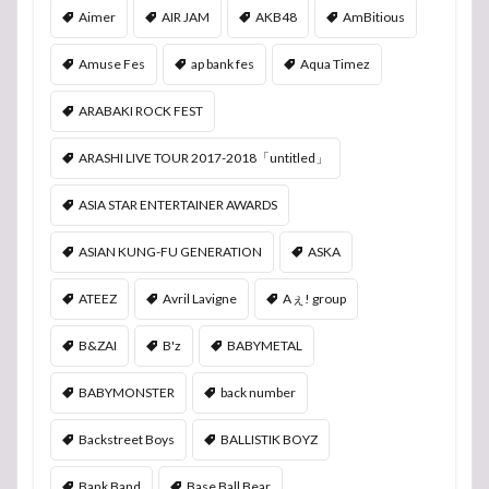
Aimer
AIR JAM
AKB48
AmBitious
Amuse Fes
ap bank fes
Aqua Timez
ARABAKI ROCK FEST
ARASHI LIVE TOUR 2017-2018「untitled」
ASIA STAR ENTERTAINER AWARDS
ASIAN KUNG-FU GENERATION
ASKA
ATEEZ
Avril Lavigne
Aぇ! group
B&ZAI
B'z
BABYMETAL
BABYMONSTER
back number
Backstreet Boys
BALLISTIK BOYZ
Bank Band
Base Ball Bear