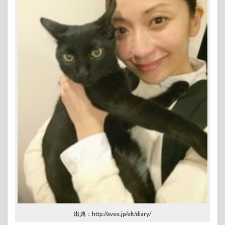
出典：http://avex.jp/elt/diary/