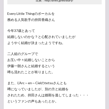
出典：http://avex.jp/elt/diary/
Every Little Thingのボーカルを
務める人気歌手の持田香織さん
今年37歳とあって
結婚しないのかな？と心配されていましたが
ようやく結婚が決まったようですね。
二人組のグループで
お互い中々結婚しないことから
伊藤一朗さんと結婚するという
噂も流れたことが有りました。
また、L’Arc～en～Cielのtetsuさんとも
噂になっていましたが、別の方と結婚を
されたため、持田さんは婚期を逃してしまった・・・
というファンの声もあったとか。