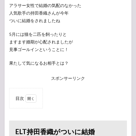
アラサー女性で結婚の気配のなかった
人気歌手の持田香織さんが今年
ついに結婚をされましたね
5月には猫を二匹を飼ったりと
ますます婚期が心配されましたが
見事ゴールインということに！
果たして気になるお相手とは？
スポンサーリンク
目次
1
ELT
持田
香織
がつ
ELT持田香織がついに結婚
いに