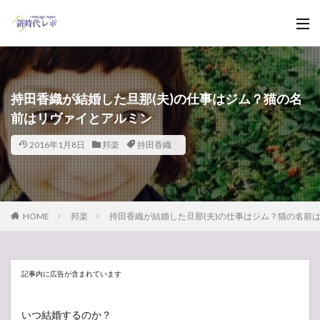
持田香織が結婚した旦那(夫)の仕事はジム？猫の名
前はリヴァイとアルミン
2016年1月8日
邦楽
持田香織
HOME
邦楽
持田香織が結婚した旦那(夫)の仕事はジム？猫の名前
記事内に広告が含まれています
いつ結婚するのか？