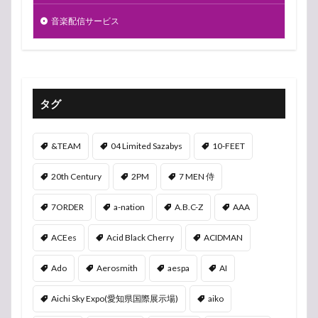
音楽配信サービス
タグ
&TEAM
04 Limited Sazabys
10-FEET
20th Century
2PM
7 MEN 侍
7ORDER
a-nation
A.B.C-Z
AAA
ACEes
Acid Black Cherry
ACIDMAN
Ado
Aerosmith
aespa
AI
Aichi Sky Expo(愛知県国際展示場)
aiko