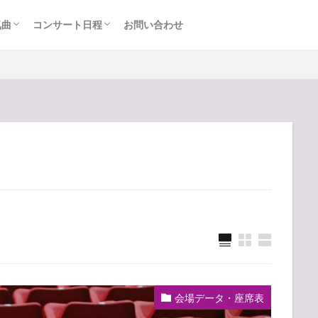
気曲
コンサート日程
お問い合わせ
TAINMENT (旧ジャニーズ)
アルバム
セトリ・まとめ
ライブレポ
カード枠
会場データ・座席表