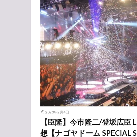
2020年2月4日
【臣隆】今市隆二/登坂広臣 LIV
想【ナゴヤドーム SPECIAL 