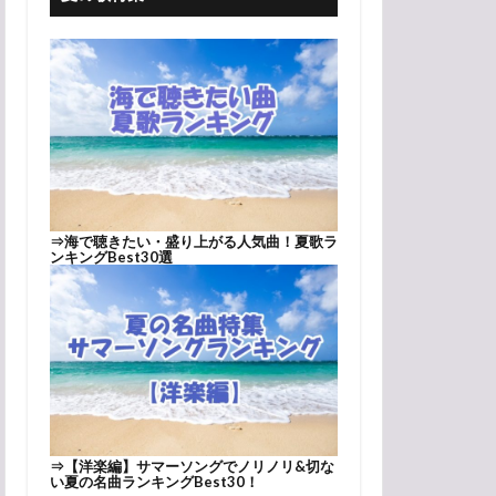
⇒
海で聴きたい・盛り上がる人気曲！夏歌ラ
ンキングBest30選
⇒
【洋楽編】サマーソングでノリノリ&切な
い夏の名曲ランキングBest30！