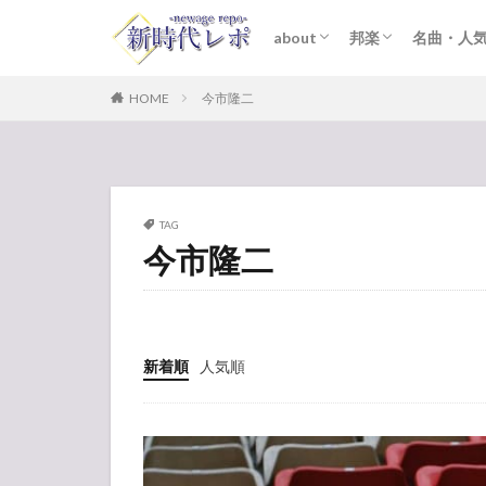
about
邦楽
名曲・人
ライター紹介
プライバシーポリシー
免責事項
STARTO ENTER
女性アイドル
K-POP
洋楽
おすすめ
歌詞考察
HOME
今市隆二
TAG
今市隆二
新着順
人気順