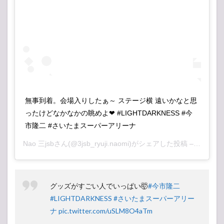
無事到着。会場入りしたぁ～ ステージ横 遠いかなと思
ったけどなかなかの眺めよ❤ #LIGHTDARKNESS #今
市隆二 #さいたまスーパーアリーナ
Nao 三jsb
さん(@3jsb_ryuji.naomi)がシェアした投稿 –
2018年
グッズがすごい人でいっぱい🤯
#今市隆二
#LIGHTDARKNESS
#さいたまスーパーアリー
ナ
pic.twitter.com/uSLM8O4aTm