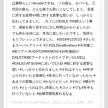
は素晴らしいVocalistですね。 ソロ曲も、カバーも、三
代目の曲も。どんな曲でも歌いこなしてしまう。 音楽
に対する姿勢や唄に対する真摯な想いが、しっかりと
伝わってきました。 . 久々にのEXILE TRIBEという事
で、感覚を取り戻すのに少し時間はかかりましたが。
でも終わる頃には、本当に楽しかったですし、気持ち
もリフレッシュできました。 #2018年12月1日 #さいた
まスーパーアリーナ #三代目JSoulBrothers #今市隆二
#初ツアー #LIGHTDARKNESS #10年連続の
EXILETRIBEアーティストのライブ #ソロLIVEは
#EXILEのATSUSHIに次いで2人目 #唄に対する真摯な
想い #しっかりと伝わりました #それはそうと #4年半
ぶりのさいたま新都心 #本当に行っていなかったから #
あまりの変貌ぶりに #かなりビビった #それに #腰が引
けた #というのは少し誇張した #ゴメン #でも4年半も
行っていないと #結構雰囲気変わるなぁ
Fumiaki.F
さん(@f.miea.k_13)がシェアした投稿 –
2018年12月月1日午前4時25分PST