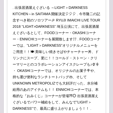
ト】
人気
. 出張居酒屋えぐざいる ～LIGHT＞DARKNESS
投票
所
KITCHEN～in SAITAMA 開催決定🎈🎈🎈 . 今市隆二の記
念すべき初のソロツアー🎉 RYUJI IMAICHI LIVE TOUR
2018 “LIGHT>DARKNESS” 埼玉公演にて、出張居酒屋
えぐざいるとして、FOODコーナー・OKASHIコーナ
ー・ENNICHIコーナーを展開致します⤴︎⤴︎ . FOODコーナ
ーでは、”LIGHT＞DARKNESS”オリジナルメニューを
ご用意！！🍽 美味しい焼きそばやチャーチャー丼、ド
リンクにスープ、更に！！コールド・ストーン・クリ
ーマリーとのコラボレーションアイスクレープも♪🍨🍦
・ OKASHIコーナーでは、オリジナルのお菓子🍭や、
持ち運び便利なランチトートバッグ👜、そして
UNKNOWN METROPOLIZでも大好評だった、水分補
給用のあのアイテムも！！ ENNICHIコーナーでは、本
格的な『おみくじ』コーナーが登場⛩💮 出張居酒屋え
ぐざいるでパワー補給をして、みんなで”LIGHT＞
DARKNESS”で、最高に盛り上がりましょう！！ .