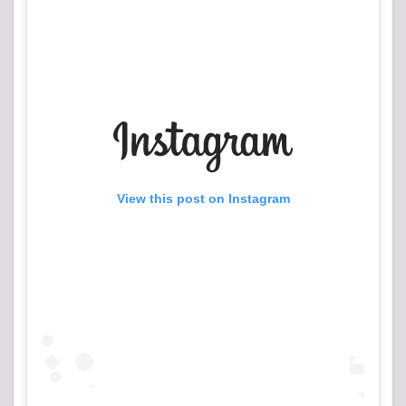
1.3
会場
の様
子
1.4
アリ
ーナ
構
成・
座席
View this post on Instagram
表
1.5
レポ
1.6
変更
点
2
【ア
ンケ
ー