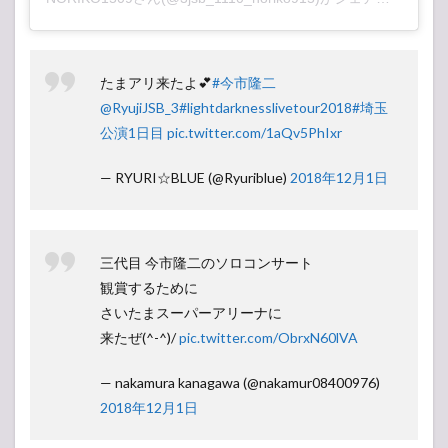
たまアリ来たよ💕
#今市隆二
@RyujiJSB_3
#lightdarknesslivetour2018
#埼玉
公演1日目
pic.twitter.com/1aQv5PhIxr
— RYURI☆BLUE (@Ryuriblue)
2018年12月1日
三代目 今市隆二のソロコンサート
観賞するために
さいたまスーパーアリーナに
来たぜ(^-^)/
pic.twitter.com/ObrxN60lVA
— nakamura kanagawa (@nakamur08400976)
2018年12月1日