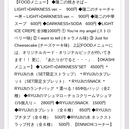
【FOODメニュー】 ◆隆二の焼きそば～
LIGHT>DARKNESS ver.～ 900円 ◆隆二のチャーチャ
ー丼～LIGHT>DARKNESS ver.～ 900円 ◆隆二の中華
スープ 600円 ◆DARKNESS×SODA 600円 ◆LIGHT
ICE CREPE 全3種1000円 ① You’re my angel (ストロ
ベリー味) ② I want to tell (キャラメル味) ③ Just for
Cheesecake (チーズケーキ味) . 上記FOODメニューに
は、オリジナルカード・オリジナルピックが付いてき
ます！！ 更に、『あたりがでると・・・』 . 【OKASHI
メニュー】 ◆”LIGHT>DARKNESS”SET 4500円 ＊
RYUJIの水（SET限定ストラップ） ＊RYUJIのタブレ
ット（SET限定タブレット） ＊RYUJIのSNACK ＊
RYUJIのランチバッグ ＊選べる！65Φ缶バッジ（全2
種） ◆RYUJIのマシュマロ～チョコクリームマシュマ
ロ5個入り～ 2800円 ◆RYUJIのSNACK 1500円
◆RYUJIのタブレット （全６種） 850円 ◆RYUJIの
プチタブ（全６種） 500円 ◆RYUJIの水 ネックスト
ラップ付き（全６種） 500円 . 【ENNICHIコーナー】