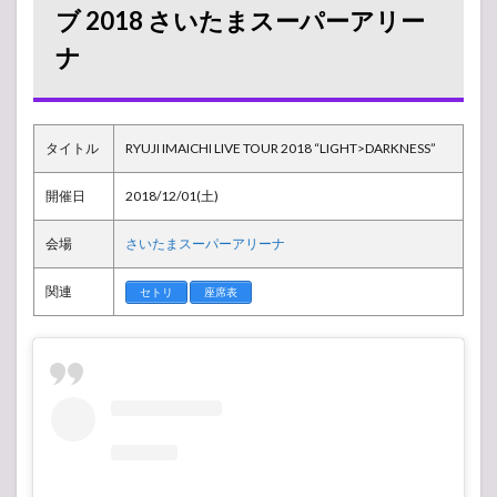
今市
ブ 2018 さいたまスーパーアリー
隆二
ナ
ライ
ブ
2018
さい
たま
タイトル
RYUJI IMAICHI LIVE TOUR 2018 “LIGHT>DARKNESS”
スー
パー
アリ
開催日
2018/12/01(土)
ーナ
会場
さいたまスーパーアリーナ
1.1
グッ
ズ販
関連
セトリ
座席表
売
所・
物販
列状
況
1.2
周辺
イベ
ント