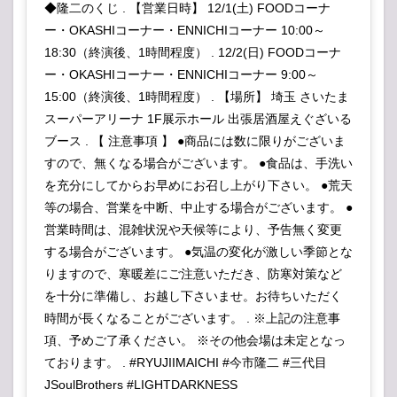
◆隆二のくじ . 【営業日時】 12/1(土) FOODコーナ
ー・OKASHIコーナー・ENNICHIコーナー 10:00～
18:30（終演後、1時間程度） . 12/2(日) FOODコーナ
ー・OKASHIコーナー・ENNICHIコーナー 9:00～
15:00（終演後、1時間程度） . 【場所】 埼玉 さいたま
スーパーアリーナ 1F展示ホール 出張居酒屋えぐざいる
ブース . 【 注意事項 】 ●商品には数に限りがございま
すので、無くなる場合がございます。 ●食品は、手洗い
を充分にしてからお早めにお召し上がり下さい。 ●荒天
等の場合、営業を中断、中止する場合がございます。 ●
営業時間は、混雑状況や天候等により、予告無く変更
する場合がございます。 ●気温の変化が激しい季節とな
りますので、寒暖差にご注意いただき、防寒対策など
を十分に準備し、お越し下さいませ。お待ちいただく
時間が長くなることがございます。 . ※上記の注意事
項、予めご了承ください。 ※その他会場は未定となっ
ております。 . #RYUJIIMAICHI #今市隆二 #三代目
JSoulBrothers #LIGHTDARKNESS