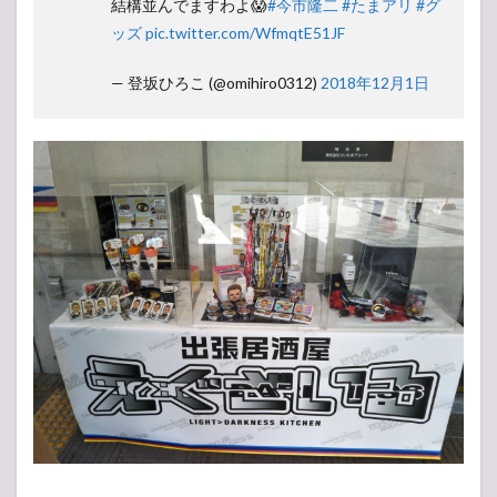
結構並んでますわよ😱
#今市隆二
#たまアリ
#グ
ッズ
pic.twitter.com/WfmqtE51JF
— 登坂ひろこ (@omihiro0312)
2018年12月1日