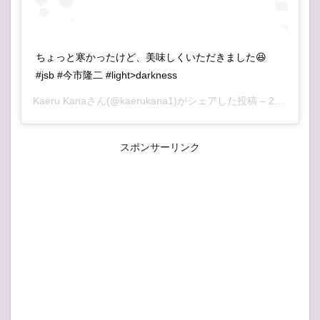
ちょっと寒かったけど、美味しくいただきました😆
#jsb #今市隆二 #light>darkness
Kaeru Kana
さん(@kaerukana1)がシェアした投稿 –
2018年12月月1日午前4時31分PST
スポンサーリンク