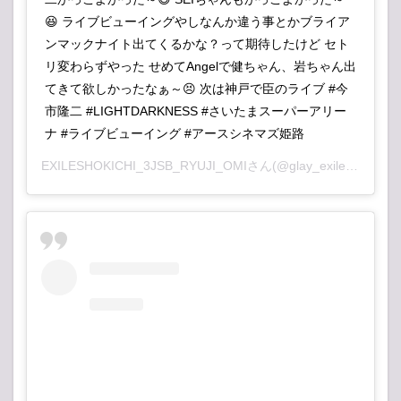
😆 ライブビューイングやしなんか違う事とかブライア
ンマックナイト出てくるかな？って期待したけど セト
リ変わらずやった せめてAngelで健ちゃん、岩ちゃん出
てきて欲しかったなぁ～😣 次は神戸で臣のライブ #今
市隆二 #LIGHTDARKNESS #さいたまスーパーアリー
ナ #ライブビューイング #アースシネマズ姫路
EXILESHOKICHI_3JSB_RYUJI_OMI
さん(@glay_exile_jsb_gene)がシェアした投稿 –