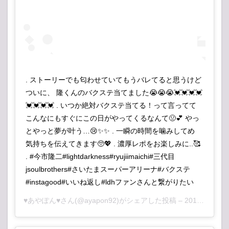
. ストーリーでも匂わせていてもうバレてると思うけど
ついに、 隆くんのバクステ当てました😭😭😭💓💓💓💓
💓💓💓💓 . いつか絶対バクステ当てる！って言ってて
こんなにもすぐにこの日がやってくるなんて🤢💕 やっ
とやっと夢が叶う…😢✨✨ . 一瞬の時間を噛みしてめ
気持ちを伝えてきます🥺💖 . 濃厚レポをお楽しみに..🥰
. #今市隆二#lightdarkness#ryujiimaichi#三代目
jsoulbrothers#さいたまスーパーアリーナ#バクステ
#instagood#いいね返し#ldhファンさんと繋がりたい
♥あやぽん♥
さん(@ayapon92)がシェアした投稿 –
2018年12月月1日午前12時30分PST