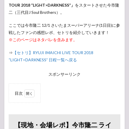
TOUR 2018 “LIGHT>DARKNESS”」
をスタートさせた今市隆
二（三代目J Soul Brothers）。
ここでは今市隆二 12/1 さいたまスーパーアリーナ(1日目)に参
戦したファンの感想レポ、セトリを紹介していきます！
※このページはネタバレを含みます。
⇒
【セトリ】RYUJI IMAICHI LIVE TOUR 2018
“LIGHT>DARKNESS” 日程一覧へ戻る
スポンサーリンク
目次
1
【現
地・
会場
レ
【現地・会場レポ】今市隆二 ライ
ポ】