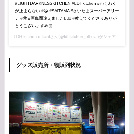
#LIGHTDARKNESSKITCHEN #LDHkitchen #わくわく
が止まらない #😁 #SAITAMA #さいたまスーパーアリー
ナ #🤤 #画像間違えました🙇🏻‍♂️ #教えてくださりありが
とうございます🙏🏻
LDH kitchen official
さん(@ldhkitchen_official)がシェアした投稿 –
グッズ販売所・物販列状況