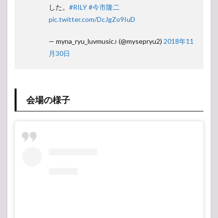
した。
#RILY
#今市隆二
pic.twitter.com/DcJgZo9IuD
— myna_ryu_luvmusic♪ (@mysepryu2)
2018年11
月30日
会場の様子