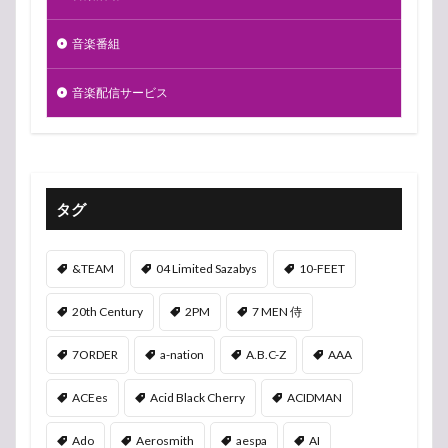
音楽番組
音楽配信サービス
タグ
&TEAM
04 Limited Sazabys
10-FEET
20th Century
2PM
7 MEN 侍
7ORDER
a-nation
A.B.C-Z
AAA
ACEes
Acid Black Cherry
ACIDMAN
Ado
Aerosmith
aespa
AI