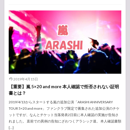
2019年4月15日
【重要】嵐 5×20 and more 本人確認で拒否されない証明
書とは？
2019/4/13からスタートする嵐の追加公演「ARASHI ANNIVERSARY
TOUR 5×20 and more」 ファンクラブ限定で募集された追加公演のチケ
ットですが、なんとチケット当落発表2日前に本人確認の実施が告知さ
れました。 直前での異例の告知にざわつくアラシック達。 本人確認書類
[…]