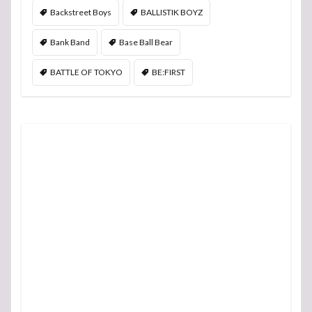
Backstreet Boys
BALLISTIK BOYZ
Bank Band
Base Ball Bear
BATTLE OF TOKYO
BE:FIRST