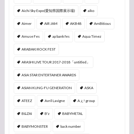
Aichi Sky Expo(愛知県国際展示場)
aiko
Aimer
AIR JAM
AKB48
AmBitious
Amuse Fes
ap bank fes
Aqua Timez
ARABAKI ROCK FEST
ARASHI LIVE TOUR 2017-2018「untitled」
ASIA STAR ENTERTAINER AWARDS
ASIAN KUNG-FU GENERATION
ASKA
ATEEZ
Avril Lavigne
Aぇ! group
B&ZAI
B'z
BABYMETAL
BABYMONSTER
back number