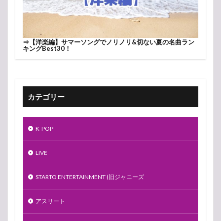
⇒
【洋楽編】サマーソングでノリノリ&切ない夏の名曲ラン
キングBest30！
カテゴリー
K-POP
LIVE
STARTO ENTERTAINMENT (旧ジャニーズ
アスリート