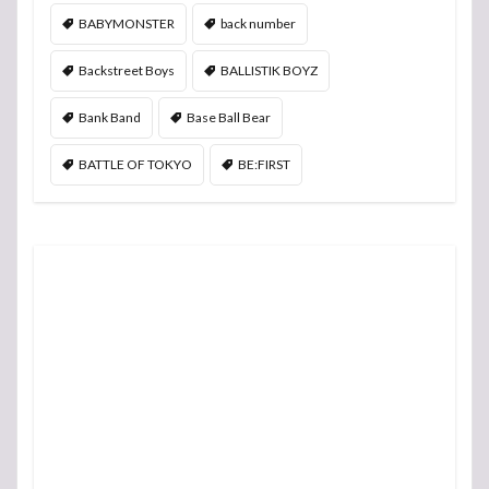
BABYMONSTER
back number
Backstreet Boys
BALLISTIK BOYZ
Bank Band
Base Ball Bear
BATTLE OF TOKYO
BE:FIRST