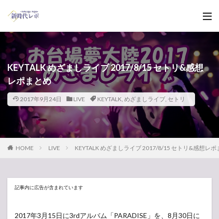
KEYTALK めざましライブ 2017/8/15 セトリ&感想
レポまとめ
2017年9月24日
LIVE
KEYTALK
,
めざましライブ
,
セトリ
HOME
LIVE
KEYTALK めざましライブ 2017/8/15 セトリ&感想レ
記事内に広告が含まれています
2017年3月15日に3rdアルバム「PARADISE」を、8月30日に