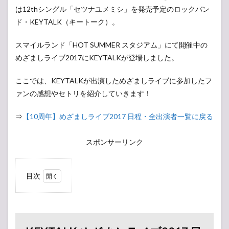
は12thシングル「セツナユメミシ」を発売予定のロックバン
ド・KEYTALK（キートーク）。
スマイルランド「HOT SUMMER スタジアム」にて開催中の
めざましライブ2017にKEYTALKが登場しました。
ここでは、KEYTALKが出演しためざましライブに参加したフ
ァンの感想やセトリを紹介していきます！
⇒
【10周年】めざましライブ2017 日程・全出演者一覧に戻る
スポンサーリンク
目次
1
KEYTALK
めざまし
ライブ
2017 日