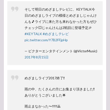
そして明日のめざましテレビに、KEYTALK今
日のめざましライブの模様とめざましじゃんけ
んも🎵ライブに来た方も来れなかった方もぜひ
チェック💥じゃんけんは2戦目に登場予定🎉
#KEYTALK
#めざましテレビ
pic.twitter.com/Y7B2FFjpHp
— ビクターエンタテインメント (@VictorMusic)
2017年8月15日
めざましライブ2017終了❗️
雨の中、たくさんの方にお集まり頂きました❗️
ありがとうございました🌟
雨止まなかった〜‼️‼️‼️🙇