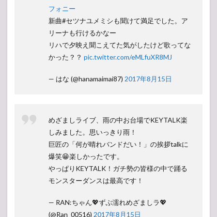
フォニー
新曲#セツナユメミシも聞けて満足でした。ア
リーナも行けるかなー
リハで夕映え聞こえてた気がしたけど歌ってな
かった？？
pic.twitter.com/eMLfuXR8MJ
— はな (@hanamaimai87)
2017年8月15日
めざましライブ、雨の中お台場でKEYTALK楽
しみました。思いっきり雨！
巨匠の「何が晴れバンドだい！」の挨拶talkに
爆笑😁楽しかったです。
やっぱりKEYTALK！ガチ勢の皆様の中で踊る
モンスターダンスは最高です！
— RAN:ちゃん💖ずぶ濡れめざましラ💖
(@Ran_00516)
2017年8月15日