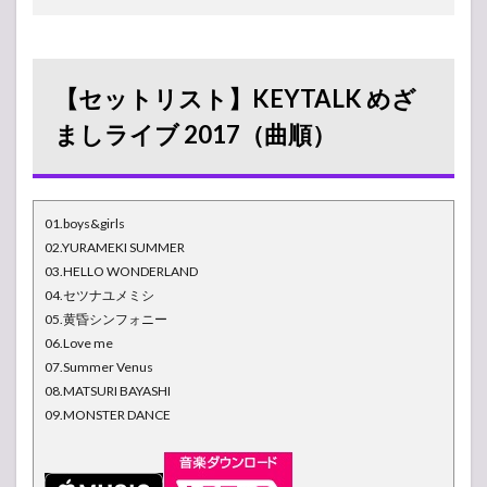
【セットリスト】KEYTALK めざ
ましライブ 2017（曲順）
01.boys&girls
02.YURAMEKI SUMMER
03.HELLO WONDERLAND
04.セツナユメミシ
05.黄昏シンフォニー
06.Love me
07.Summer Venus
08.MATSURI BAYASHI
09.MONSTER DANCE