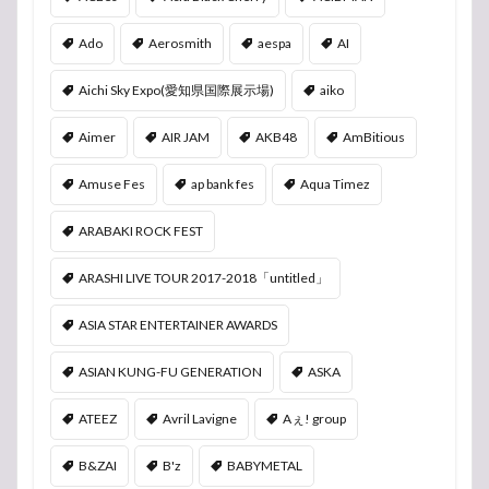
Ado
Aerosmith
aespa
AI
Aichi Sky Expo(愛知県国際展示場)
aiko
Aimer
AIR JAM
AKB48
AmBitious
Amuse Fes
ap bank fes
Aqua Timez
ARABAKI ROCK FEST
ARASHI LIVE TOUR 2017-2018「untitled」
ASIA STAR ENTERTAINER AWARDS
ASIAN KUNG-FU GENERATION
ASKA
ATEEZ
Avril Lavigne
Aぇ! group
B&ZAI
B'z
BABYMETAL