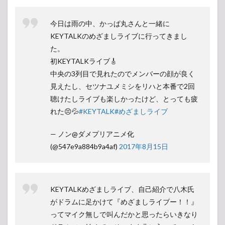
今日は雨の中、かっぱ丸さんと一緒に
KEYTALKのめざましライブに行ってきまし
た。
初KEYTALKライブ🎸
中央の3列目で見れたのでメンバーの顔が良く
見えたし、セツナユメミシをリハと本番で2回
聴けたしライブも楽しかったけど、とっても疲
れた😣💦
#KEYTALK
#めざましライブ
— ノン@ダメプリアニメ化
(@547e9a884b9a4af)
2017年8月15日
KEYTALKめざましライブ、自己紹介で八木氏
がドラムに足かけて『めざましライブー！！』
ってマイク無しで叫んだかと思ったらいきなり