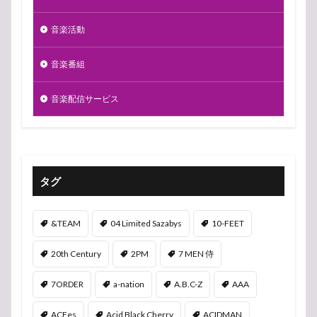
音楽活動
音楽番組
音楽配信サービス
タグ
&TEAM
04 Limited Sazabys
10-FEET
20th Century
2PM
7 MEN 侍
7ORDER
a-nation
A.B.C-Z
AAA
ACEes
Acid Black Cherry
ACIDMAN