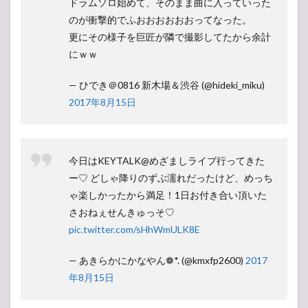
ドラムソロ始めて、そのまま曲に入っていった
のが衝撃的でふおおおおおおってなった。
更にその様子を巨匠が隣で撮影してたから余計
にｗｗ
— ひでき＠0816 新木場＆渋谷 (@hideki_miku)
2017年8月15日
今日はKEYTALK@めざましライブ行ってきた
ー♡ どしゃ降りのずぶ濡れだったけど、めっち
ゃ楽しかったから満足！1日お付き合い頂いた
さおねぇせんきゅっそ♡
pic.twitter.com/sHhWmULK8E
— あきらかにかなやん❁*. (@kmxfp2600)
2017
年8月15日