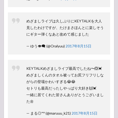
めざましライブは久しぶりにKEYTALKを大人
見したわけですが、たけまさほんとに楽しそう
にギター弾くなあと改めて感じました
— ゆう👁‍🗨 (@Oralyuu)
2017年8月15日
KEYTALKめざましライブ最高でしたね〜🙆💓
めざましくんのタオル被ってお尻フリフリしな
がらの登場かわいすぎる😂😂
セトリも最高だったしやっぱり大好き🙌💓
一緒に居てくれた皆さんありがとうございまし
た🌼
— まる◎*° (@maruuu_k21)
2017年8月15日