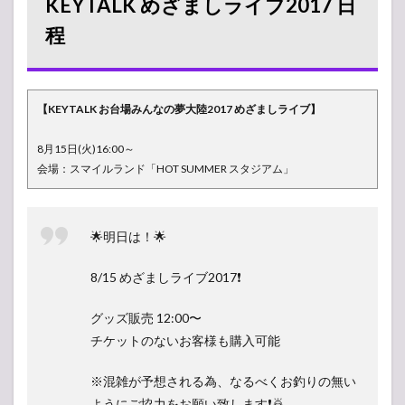
KEYTALK めざましライブ2017 日
程
程
2
【ラ
イブレ
ポ】
KEYTALK
めざまし
【KEYTALK お台場みんなの夢大陸2017 めざましライブ】
ライブ
2017
8月15日(火)16:00～
3
【セ
会場：スマイルランド「HOT SUMMER スタジアム」
ットリス
ト】
KEYTALK
めざまし
🌟明日は！🌟
ライブ
2017（曲
8/15 めざましライブ2017❗️
順）
グッズ販売 12:00〜
チケットのないお客様も購入可能
※混雑が予想される為、なるべくお釣りの無い
ようにご協力をお願い致します❗️🙇