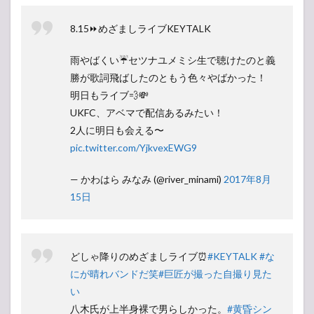
8.15⏩めざましライブKEYTALK
雨やばくい☔️セツナユメミシ生で聴けたのと義
勝が歌詞飛ばしたのともう色々やばかった！
明日もライブ💨💸
UKFC、アベマで配信あるみたい！
2人に明日も会える〜
pic.twitter.com/YjkvexEWG9
— かわはら みなみ (@river_minami)
2017年8月
15日
どしゃ降りのめざましライブ⏰
#KEYTALK
#な
にが晴れバンドだ笑
#巨匠が撮った自撮り見た
い
八木氏が上半身裸で男らしかった。
#黄昏シン