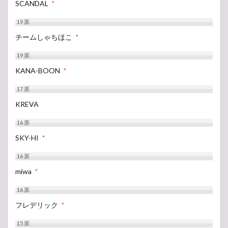
SCANDAL
*
19
票
チームしゃちほこ
*
19
票
KANA-BOON
*
17
票
KREVA
16
票
SKY-HI
*
16
票
miwa
*
16
票
フレデリック
*
15
票