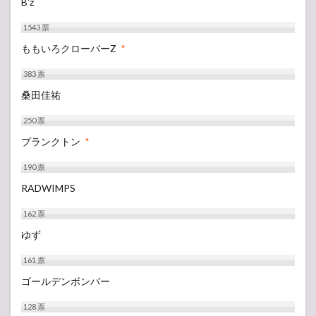
B'z
1543
票
ももいろクローバーZ
*
383
票
桑田佳祐
250
票
プランクトン
*
190
票
RADWIMPS
162
票
ゆず
161
票
ゴールデンボンバー
128
票