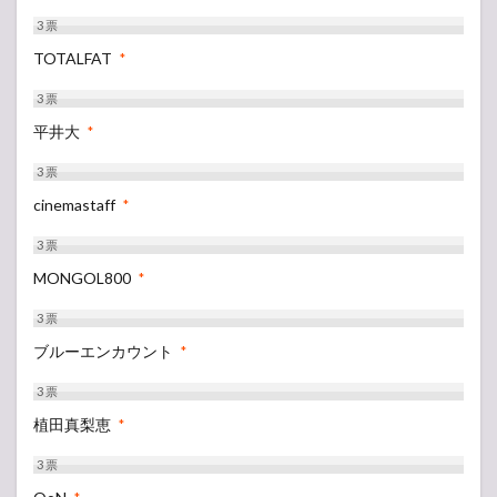
3
票
TOTALFAT
*
3
票
平井大
*
3
票
cinemastaff
*
3
票
MONGOL800
*
3
票
ブルーエンカウント
*
3
票
植田真梨恵
*
3
票