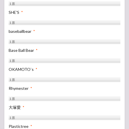
1
票
SHE'S
*
1
票
baseballbear
*
1
票
Base Ball Bear
*
1
票
OKAMOTO`s
*
1
票
Rhymester
*
1
票
大塚愛
*
1
票
Plastictree
*