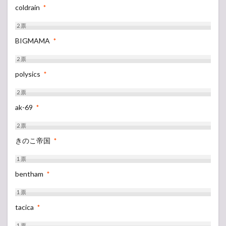
coldrain
*
2
票
BIGMAMA
*
2
票
polysics
*
2
票
ak-69
*
2
票
きのこ帝国
*
1
票
bentham
*
1
票
tacica
*
1
票