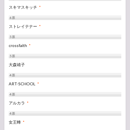
スキマスキッチ
*
6
票
ストレイテナー
*
5
票
crossfaith
*
5
票
大森靖子
4
票
ART-SCHOOL
*
4
票
アルカラ
*
4
票
女王蜂
*