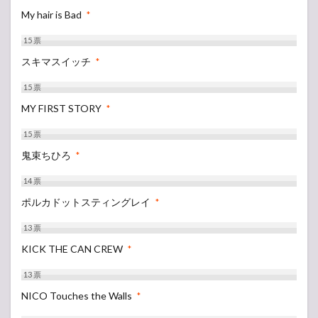
My hair is Bad
*
15
票
スキマスイッチ
*
15
票
MY FIRST STORY
*
15
票
鬼束ちひろ
*
14
票
ポルカドットスティングレイ
*
13
票
KICK THE CAN CREW
*
13
票
NICO Touches the Walls
*