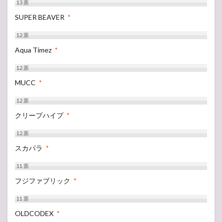
13
票
SUPER BEAVER
*
12
票
Aqua Timez
*
12
票
MUCC
*
12
票
クリープハイプ
*
12
票
スカパラ
*
11
票
フジファブリック
*
11
票
OLDCODEX
*