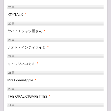
26
票
KEYTALK
*
25
票
ヤバイＴシャツ屋さん
*
24
票
ナオト・インティライミ
*
22
票
キュウソネコカミ
*
21
票
Mrs.GreenApple
*
20
票
THE ORAL CIGARETTES
*
19
票