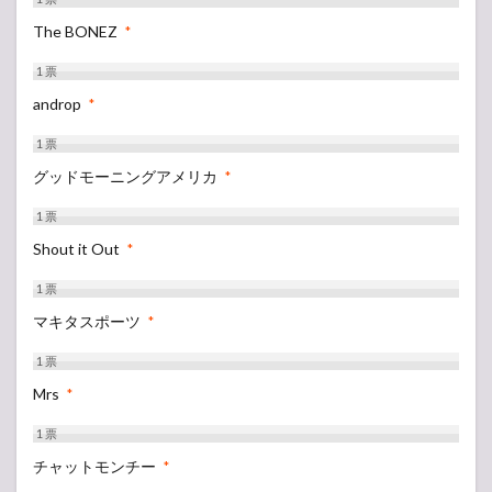
The BONEZ
*
1
票
androp
*
1
票
グッドモーニングアメリカ
*
1
票
Shout it Out
*
1
票
マキタスポーツ
*
1
票
Mrs
*
1
票
チャットモンチー
*