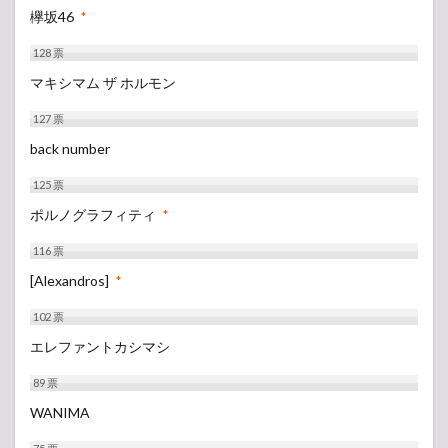
欅坂46
*
128
票
マキシマム ザ ホルモン
127
票
back number
125
票
ポルノグラフィティ
*
116
票
[Alexandros]
*
102
票
エレファントカシマシ
89
票
WANIMA