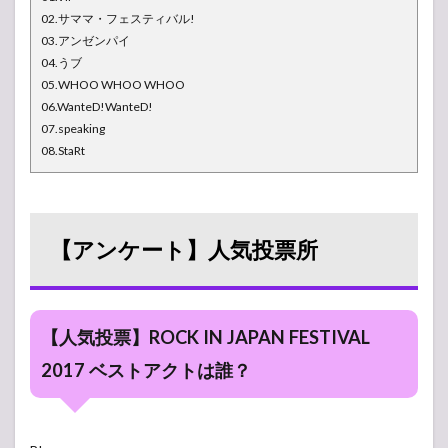
02.サママ・フェスティバル!
03.アンゼンパイ
04.うブ
05.WHOO WHOO WHOO
06.WanteD!WanteD!
07.speaking
08.StaRt
【アンケート】人気投票所
【人気投票】ROCK IN JAPAN FESTIVAL
2017 ベストアクトは誰？