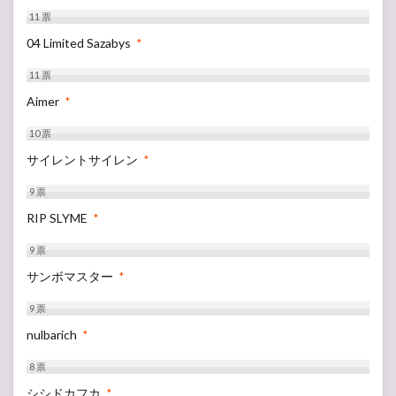
11
票
04 Limited Sazabys
*
11
票
Aimer
*
10
票
サイレントサイレン
*
9
票
RIP SLYME
*
9
票
サンボマスター
*
9
票
nulbarich
*
8
票
シシドカフカ
*