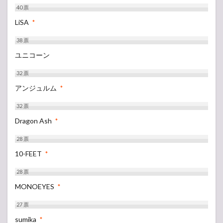
40
票
LiSA
*
38
票
ユニコーン
32
票
アンジュルム
*
32
票
Dragon Ash
*
28
票
10-FEET
*
28
票
MONOEYES
*
27
票
sumika
*