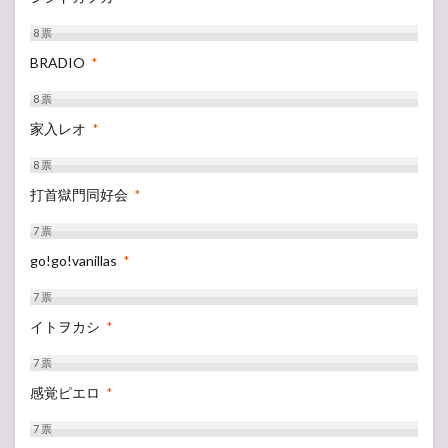
8
票
BRADIO
*
8
票
家入レオ
*
8
票
打首獄門同好会
*
7
票
go!go!vanillas
*
7
票
イトヲカシ
*
7
票
感覚ピエロ
*
7
票