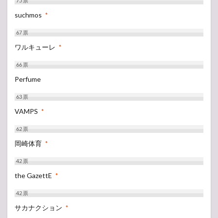
75
票
suchmos
*
67
票
ワルキューレ
*
66
票
Perfume
63
票
VAMPS
*
62
票
岡崎体育
*
42
票
the GazettE
*
42
票
サカナクション
*