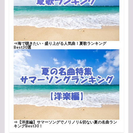
⇒
海で聴きたい・盛り上がる人気曲！夏歌ランキング
Best30選
⇒
【洋楽編】サマーソングでノリノリ&切ない夏の名曲ラン
キングBest30！