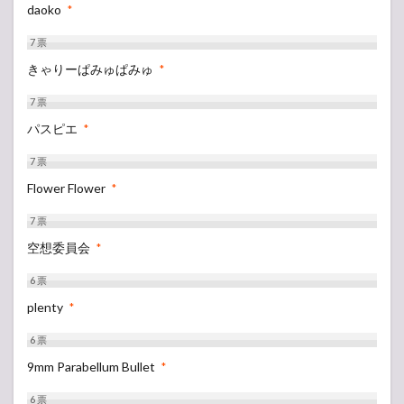
daoko
*
7
票
きゃりーぱみゅぱみゅ
*
7
票
パスピエ
*
7
票
Flower Flower
*
7
票
空想委員会
*
6
票
plenty
*
6
票
9mm Parabellum Bullet
*
6
票