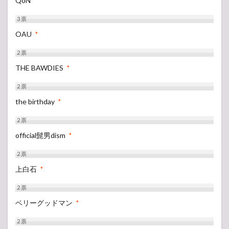
QoN
*
3
票
OAU
*
2
票
THE BAWDIES
*
2
票
the birthday
*
2
票
official髭男dism
*
2
票
上白石
*
2
票
ベリーグッドマン
*
2
票