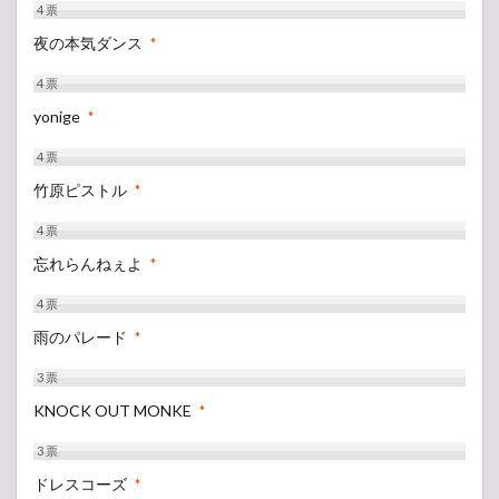
4
票
夜の本気ダンス
*
4
票
yonige
*
4
票
竹原ピストル
*
4
票
忘れらんねぇよ
*
4
票
雨のパレード
*
3
票
KNOCK OUT MONKE
*
3
票
ドレスコーズ
*