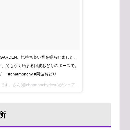
N GARDEN、気持ち良い音を鳴らせました。
が、間もなく始まる阿波おどりのポーズで。
ンチー #chatmonchy #阿波おどり
チャットモンチー公式アカウントです。さん(@chatmonchydesu)がシェアした投稿 –
2017 8月 11 3:0
所