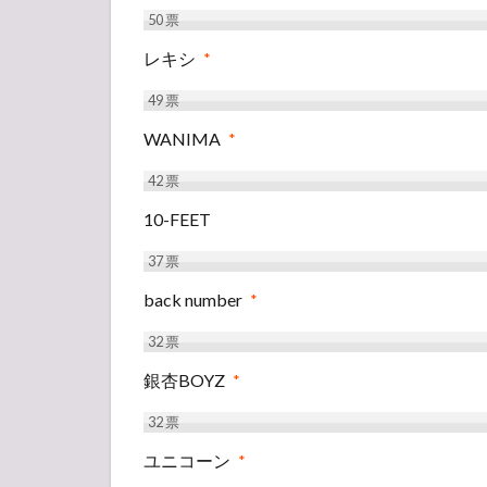
50
票
レキシ
*
49
票
WANIMA
*
42
票
10-FEET
37
票
back number
*
32
票
銀杏BOYZ
*
32
票
ユニコーン
*