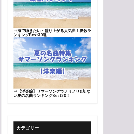
⇒
海で聴きたい・盛り上がる人気曲！夏歌ラ
ンキングBest30選
5午前 PDT
⇒
【洋楽編】サマーソングでノリノリ&切な
い夏の名曲ランキングBest30！
カテゴリー