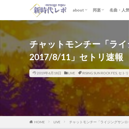
about
邦楽
名曲・人
ライター紹介
プライバシーポリシー
免責事項
STARTO ENTER
女性アイドル
K-POP
洋楽
おすすめ
歌詞考察
チャットモンチー「ライ
2017/8/11」セトリ速報
2019年6月18日
LIVE
RISING SUN ROCK FES
,
セトリ
HOME
LIVE
チャットモンチー「ライジングサンロック 