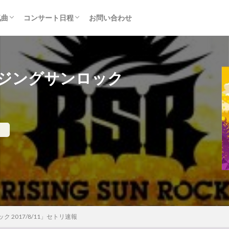
気曲
コンサート日程
お問い合わせ
TAINMENT (旧ジャニーズ)
アルバム
セトリ・まとめ
ライブレポ
カード枠
ジングサンロック
2017/8/11」セトリ速報