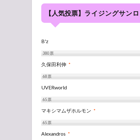
【人気投票】ライジングサンロッ
B'z
380
票
久保田利伸
*
68
票
UVERworld
65
票
マキシマムザホルモン
*
65
票
Alexandros
*