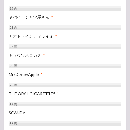
25
票
ヤバイＴシャツ屋さん
*
24
票
ナオト・インティライミ
*
22
票
キュウソネコカミ
*
21
票
Mrs.GreenApple
*
20
票
THE ORAL CIGARETTES
*
19
票
SCANDAL
*
19
票