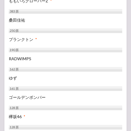
ももいろクローバーZ
*
383
票
桑田佳祐
250
票
プランクトン
*
190
票
RADWIMPS
162
票
ゆず
161
票
ゴールデンボンバー
128
票
欅坂46
*
128
票