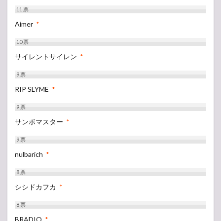
11
票
Aimer
*
10
票
サイレントサイレン
*
9
票
RIP SLYME
*
9
票
サンボマスター
*
9
票
nulbarich
*
8
票
シシドカフカ
*
8
票
BRADIO
*