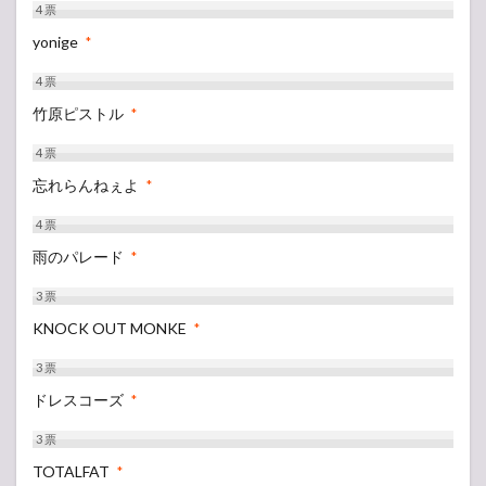
4
票
yonige
*
4
票
竹原ピストル
*
4
票
忘れらんねぇよ
*
4
票
雨のパレード
*
3
票
KNOCK OUT MONKE
*
3
票
ドレスコーズ
*
3
票
TOTALFAT
*