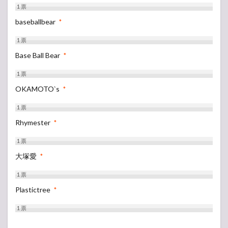
1
票
baseballbear
*
1
票
Base Ball Bear
*
1
票
OKAMOTO`s
*
1
票
Rhymester
*
1
票
大塚愛
*
1
票
Plastictree
*
1
票