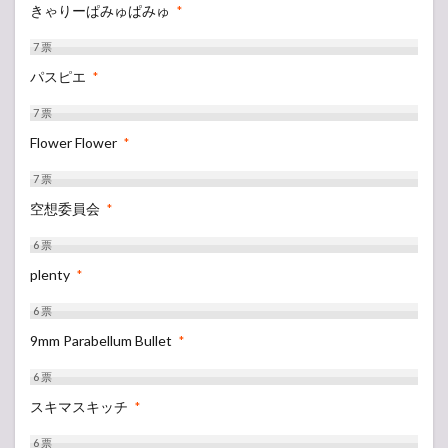
きゃりーぱみゅぱみゅ
*
7
票
パスピエ
*
7
票
Flower Flower
*
7
票
空想委員会
*
6
票
plenty
*
6
票
9mm Parabellum Bullet
*
6
票
スキマスキッチ
*
6
票