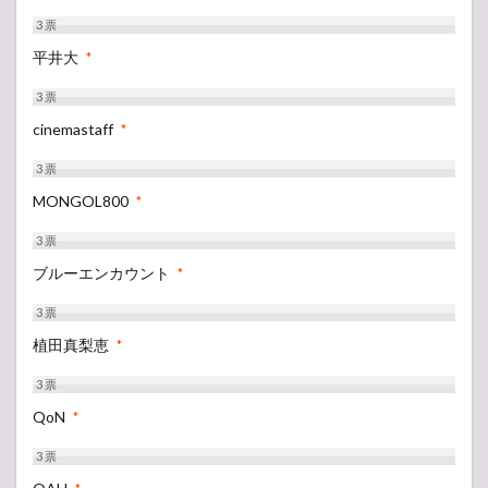
3
票
平井大
*
3
票
cinemastaff
*
3
票
MONGOL800
*
3
票
ブルーエンカウント
*
3
票
植田真梨恵
*
3
票
QoN
*
3
票