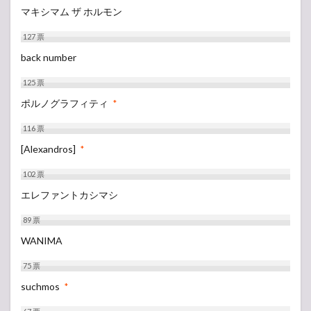
マキシマム ザ ホルモン
127
票
back number
125
票
ポルノグラフィティ
*
116
票
[Alexandros]
*
102
票
エレファントカシマシ
89
票
WANIMA
75
票
suchmos
*