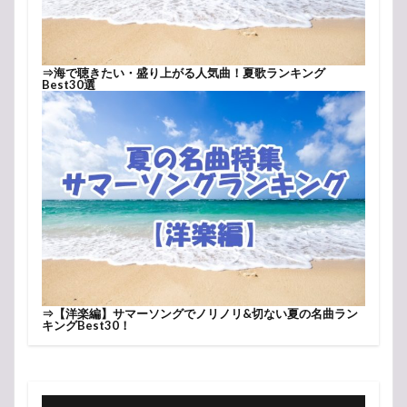
⇒
海で聴きたい・盛り上がる人気曲！夏歌ランキング
Best30選
⇒
【洋楽編】サマーソングでノリノリ&切ない夏の名曲ラン
キングBest30！