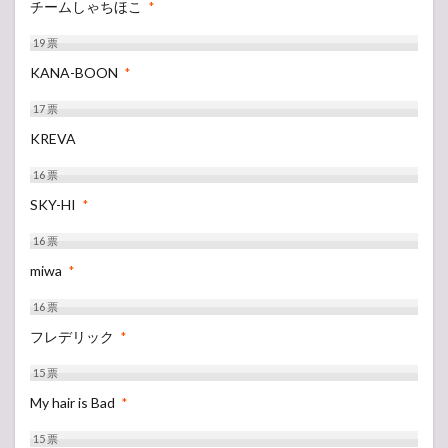
チームしゃちほこ
*
19
票
KANA-BOON
*
17
票
KREVA
16
票
SKY-HI
*
16
票
miwa
*
16
票
フレデリック
*
15
票
My hair is Bad
*
15
票