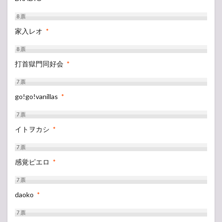
8
票
家入レオ
*
8
票
打首獄門同好会
*
7
票
go!go!vanillas
*
7
票
イトヲカシ
*
7
票
感覚ピエロ
*
7
票
daoko
*
7
票