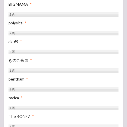
BIGMAMA
*
2
票
polysics
*
2
票
ak-69
*
2
票
きのこ帝国
*
1
票
bentham
*
1
票
tacica
*
1
票
The BONEZ
*
1
票