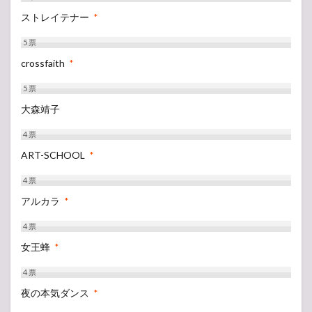
ストレイテナー
*
5
票
crossfaith
*
5
票
大森靖子
4
票
ART-SCHOOL
*
4
票
アルカラ
*
4
票
女王蜂
*
4
票
夜の本気ダンス
*