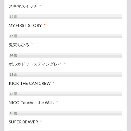
スキマスイッチ
*
15
票
MY FIRST STORY
*
15
票
鬼束ちひろ
*
14
票
ポルカドットスティングレイ
*
13
票
KICK THE CAN CREW
*
13
票
NICO Touches the Walls
*
13
票
SUPER BEAVER
*