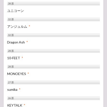
38
票
ユニコーン
32
票
アンジュルム
*
32
票
Dragon Ash
*
28
票
10-FEET
*
28
票
MONOEYES
*
27
票
sumika
*
26
票
KEYTALK
*