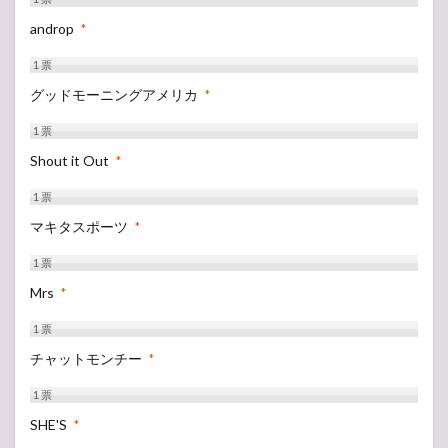
androp
*
1
票
グッドモーニングアメリカ
*
1
票
Shout it Out
*
1
票
マキタスポーツ
*
1
票
Mrs
*
1
票
チャットモンチー
*
1
票
SHE'S
*