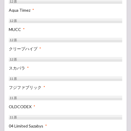
12
票
Aqua Timez
*
12
票
MUCC
*
12
票
クリープハイプ
*
12
票
スカパラ
*
11
票
フジファブリック
*
11
票
OLDCODEX
*
11
票
04 Limited Sazabys
*