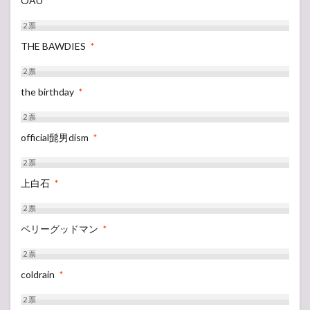
OAU
*
2
票
THE BAWDIES
*
2
票
the birthday
*
2
票
official髭男dism
*
2
票
上白石
*
2
票
ベリーグッドマン
*
2
票
coldrain
*
2
票