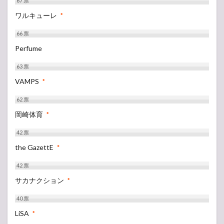
67
票
ワルキューレ
*
66
票
Perfume
63
票
VAMPS
*
62
票
岡崎体育
*
42
票
the GazettE
*
42
票
サカナクション
*
40
票
LiSA
*