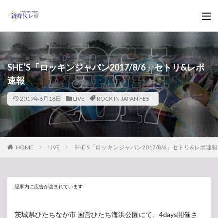
SHE’S「ロッキンジャパン2017/8/6」セトリ&レポ
速報
2019年6月18日
LIVE
ROCK IN JAPAN FES
HOME
LIVE
SHE’S「ロッキンジャパン2017/8/6」セトリ&レポ速報
記事内に広告が含まれています
茨城県ひたちなか市 国営ひたち海浜公園にて、4days開催さ