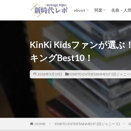
about
邦楽
名曲・人
ライター紹介
プライバシーポリシー
免責事項
STARTO ENTER
女性アイドル
K-POP
洋楽
おすすめ
歌詞考察
KinKi Kidsファン
キングBest10！
2018年5月19日
STARTO ENTERTAINMENT (旧ジャニー
HOME
STARTO ENTERTAINMENT (旧ジャニーズ)