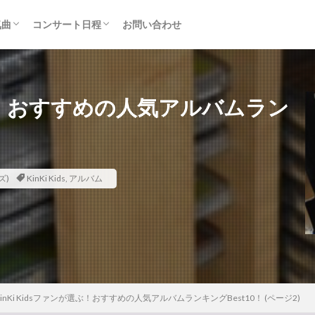
気曲
コンサート日程
お問い合わせ
TAINMENT (旧ジャニーズ)
アルバム
セトリ・まとめ
ライブレポ
カード枠
が選ぶ！おすすめの人気アルバムラン
ズ)
KinKi Kids
,
アルバム
KinKi Kidsファンが選ぶ！おすすめの人気アルバムランキングBest10！ (ページ2)