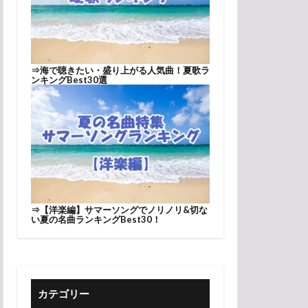
⇒
海で聴きたい・盛り上がる人気曲！夏歌ラ
ンキングBest30選
⇒
【洋楽編】サマーソングでノリノリ&切な
い夏の名曲ランキングBest30！
カテゴリー