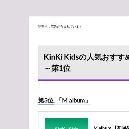
記事内に広告が含まれています
KinKi Kidsの人気
～第1位
第3位. 「M album」
M album 【初回