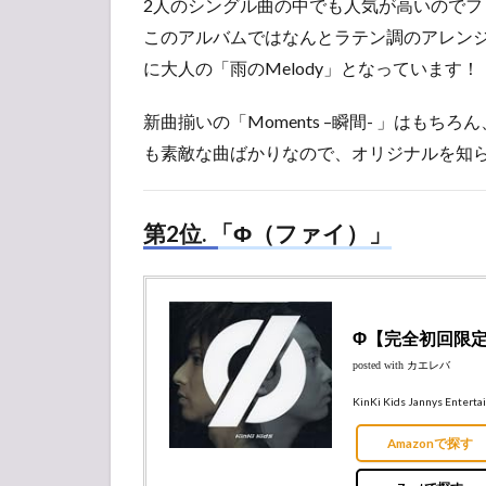
2人のシングル曲の中でも人気が高いので
このアルバムではなんとラテン調のアレン
に大人の「雨のMelody」となっています！
新曲揃いの「Moments –瞬間- 」はもちろん、「
も素敵な曲ばかりなので、オリジナルを知
第2位. 「Φ（ファイ）」
Φ【完全初回限定盤
posted with
カエレバ
KinKi Kids Jannys Entert
Amazonで探す