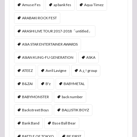
Amuse Fes
ap bank fes
Aqua Timez
ARABAKI ROCK FEST
ARASHI LIVE TOUR 2017-2018「untitled」
ASIA STAR ENTERTAINER AWARDS
ASIAN KUNG-FU GENERATION
ASKA
ATEEZ
Avril Lavigne
Aぇ! group
B&ZAI
B'z
BABYMETAL
BABYMONSTER
back number
Backstreet Boys
BALLISTIK BOYZ
Bank Band
Base Ball Bear
BATTLE OF TOKYO
BE:FIRST