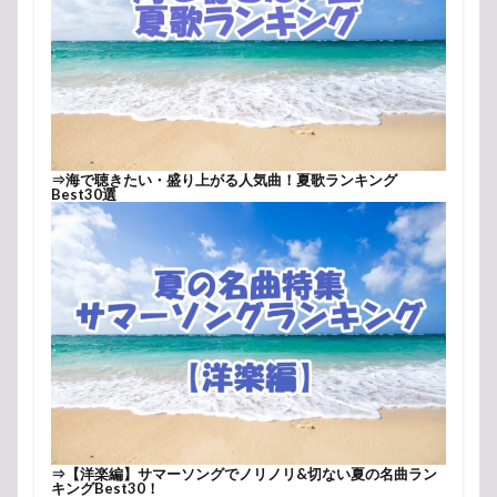
⇒
海で聴きたい・盛り上がる人気曲！夏歌ランキング
Best30選
⇒
【洋楽編】サマーソングでノリノリ&切ない夏の名曲ラン
キングBest30！