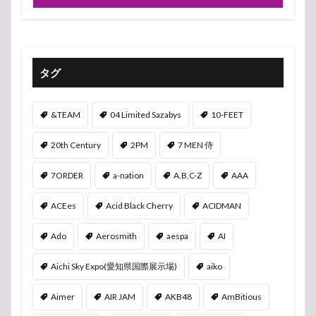
タグ
&TEAM
04 Limited Sazabys
10-FEET
20th Century
2PM
7 MEN 侍
7ORDER
a-nation
A.B.C-Z
AAA
ACEes
Acid Black Cherry
ACIDMAN
Ado
Aerosmith
aespa
AI
Aichi Sky Expo(愛知県国際展示場)
aiko
Aimer
AIR JAM
AKB48
AmBitious