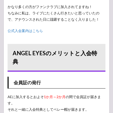
イベ
かなり多くの方がファンクラブに加入されてますね！
ント
のチ
ちなみに私は、ライブにたくさん行きたいと思っていたの
ケッ
で、アナウンスされた日に躊躇することなく入りました！
ト先
行予
約
公式入会案内はこちら
2.4
メー
ル伝
ANGEL EYESのメリットと入会特
言板
サー
典
ビス
2.5
会員
限定
会員証の発行
ライ
ブ
2.6
AEに加入するとおよそ
1か月～2か月
の間で会員証が届きま
ライ
す。
ブ直
それと一緒に入会特典としてベレー帽が届きます。
後の