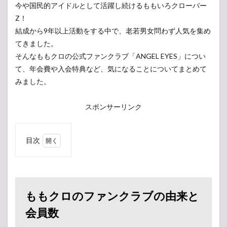
今や国民的アイドルとして活躍し続けるももいろクローバー
Z！
結成から9年以上活動をする中で、老若男女問わず人気を集め
てきました。
そんなももクロの公式ファンクラブ「ANGEL EYES」につい
て、年会費や入会特典など、気になることについてまとめて
みました。
スポンサーリンク
目次
1
もも
クロ
のフ
ァン
ももクロのファンクラブの由来と
クラ
ブの
会員数
由来
と会