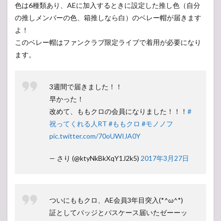
動画
色は6種類あり、AEに加入するときに設定した推し色（自分
配信
の推しメンバーの色、箱推しなら白）のベレー帽が届きます
2.7
よ！
ファ
このベレー帽はファンクラブ限定ライブで着用が必要になり
ンク
ます。
ラブ
限定
通販
3週間で届きました！！
2.8
早かった！
オリ
ジナ
改めて、ももクロの会員になりました！！！
#
ルダ
祝ってくれる人RT
#ももクロ
#モノノフ
ウン
ロー
pic.twitter.com/70oUWIJA0Y
ドコ
ンテ
— さり (@ktyNkBkXqY1J2k5)
2017年3月27日
ンツ
3
ANGEL
EYESの
ついにももクロ、AE会員3年目突入(*^ω^*)
年会費
証としてバッジとパスケース届いたゼーーッ
や注意