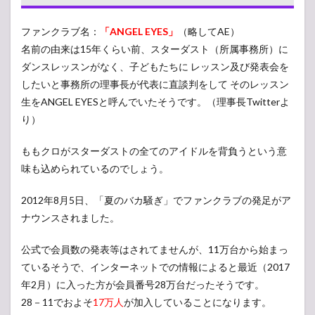
員数
ファンクラブ名：
「ANGEL EYES」
（略してAE）
2
名前の由来は15年くらい前、スターダスト（所属事務所）に
ANGEL
EYESの
ダンスレッスンがなく、子どもたちに レッスン及び発表会を
メリッ
したいと事務所の理事長が代表に直談判をして そのレッスン
トと入
会特典
生をANGEL EYESと呼んでいたそうです。（理事長Twitterよ
り）
2.1
会員
証の
ももクロがスターダストの全てのアイドルを背負うという意
発行
味も込められているのでしょう。
2.2
会報
2012年8月5日、「夏のバカ騒ぎ」でファンクラブの発足がア
の発
ナウンスされました。
行
2.3
公式で会員数の発表等はされてませんが、11万台から始まっ
ライ
ているそうで、インターネットでの情報によると最近（2017
ブコ
年2月）に入った方が会員番号28万台だったそうです。
ンサ
ート
28－11でおよそ
17万人
が加入していることになります。
など