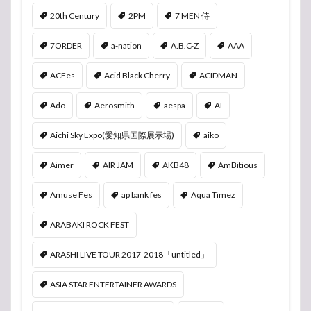
20th Century
2PM
7 MEN 侍
7ORDER
a-nation
A.B.C-Z
AAA
ACEes
Acid Black Cherry
ACIDMAN
Ado
Aerosmith
aespa
AI
Aichi Sky Expo(愛知県国際展示場)
aiko
Aimer
AIR JAM
AKB48
AmBitious
Amuse Fes
ap bank fes
Aqua Timez
ARABAKI ROCK FEST
ARASHI LIVE TOUR 2017-2018「untitled」
ASIA STAR ENTERTAINER AWARDS