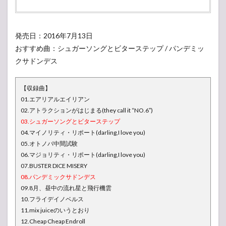
発売日：2016年7月13日
おすすめ曲：シュガーソングとビターステップ / パンデミッ
クサドンデス
【収録曲】
01.エアリアルエイリアン
02.アトラクションがはじまる(they call it “NO.6″)
03.シュガーソングとビターステップ
04.マイノリティ・リポート(darling,I love you)
05.オトノバ中間試験
06.マジョリティ・リポート(darling,I love you)
07.BUSTER DICE MISERY
08.パンデミックサドンデス
09.8月、昼中の流れ星と飛行機雲
10.フライデイノベルス
11.mix juiceのいうとおり
12.Cheap Cheap Endroll