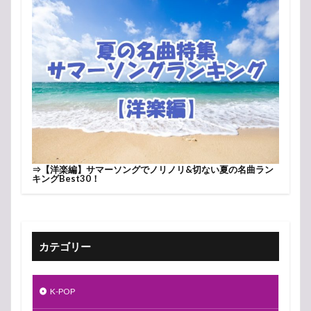
⇒
【洋楽編】サマーソングでノリノリ&切ない夏の名曲ラン
キングBest30！
カテゴリー
K-POP