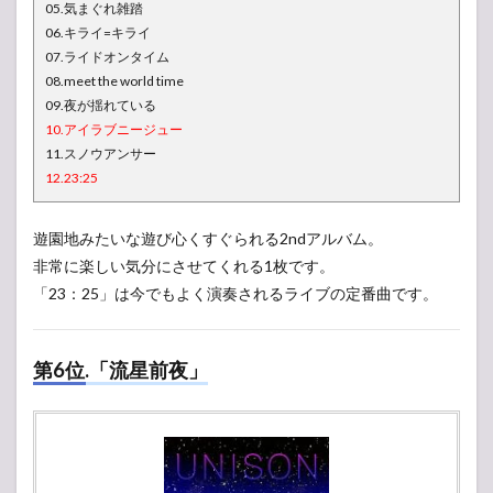
05.気まぐれ雑踏
06.キライ=キライ
07.ライドオンタイム
08.meet the world time
09.夜が揺れている
10.アイラブニージュー
11.スノウアンサー
12.23:25
遊園地みたいな遊び心くすぐられる2ndアルバム。
非常に楽しい気分にさせてくれる1枚です。
「23：25」は今でもよく演奏されるライブの定番曲です。
第6位.「流星前夜」