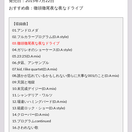
発売日：2015年7月22日
おすすめ曲：徹頭徹尾夜な夜なドライブ
【収録曲】
01.アンドロメダ
02.フルカラープログラム(D.A style)
03.徹頭徹尾夜な夜なドライブ
04.ガリレオのショーケース(D.A style)
05.23:25(D.A mix)
06.夕凪、アンサンブル
07.kid, I like quartet(D.A mix)
08.誰かが忘れているかもしれない僕らに大事な001のこと(D.A mix)
09.天国と地獄
10.未完成デイジー(D.A mix)
11.シャンデリア・ワルツ
12.場違いハミングバード(D.A mix)
13.箱庭ロック・ショー(D.A style)
14.クローバー(D.A mix)
15.プログラムcontinued
16.さわれない歌