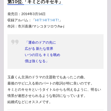
第10位.「キミとのキセキ」
発売日：2014年3月16日
収録アルバム：「
HIT! HIT! HIT!
」
作詞：市川喜康/マシコタツロウ/ha-j
「運命のドアの先に
広がる 新たな世界
いつの日も キミを眺め
僕は強くなる」
玉森くん主演のドラマの主題歌でもあったこの曲。
最後のサビに入る前のパートの歌詞が特に良いのです。
キミとのキセキというタイトルからも伺えるように、明るい
情景が連想させられるような歌詞になっています。
結婚式などにオススメです。