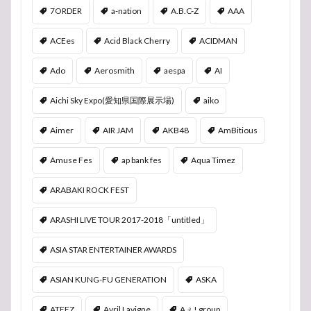
7ORDER
a-nation
A.B.C-Z
AAA
ACEes
Acid Black Cherry
ACIDMAN
Ado
Aerosmith
aespa
AI
Aichi Sky Expo(愛知県国際展示場)
aiko
Aimer
AIR JAM
AKB48
AmBitious
Amuse Fes
ap bank fes
Aqua Timez
ARABAKI ROCK FEST
ARASHI LIVE TOUR 2017-2018「untitled」
ASIA STAR ENTERTAINER AWARDS
ASIAN KUNG-FU GENERATION
ASKA
ATEEZ
Avril Lavigne
Aぇ! group