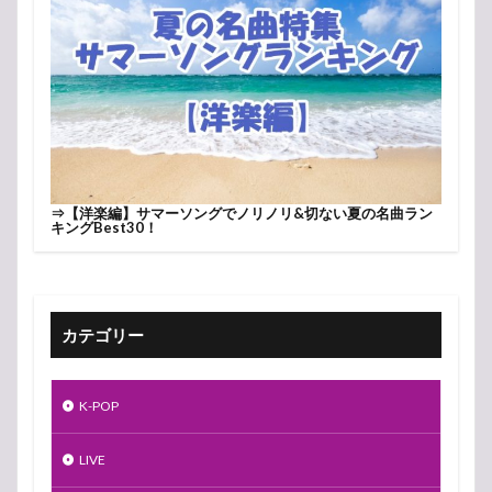
⇒
【洋楽編】サマーソングでノリノリ&切ない夏の名曲ラン
キングBest30！
カテゴリー
K-POP
LIVE