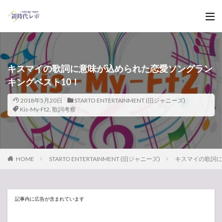
キスマイの歌詞に意味が込められた恋愛ソングラン
キングベスト10！
2018年5月20日
STARTO ENTERTAINMENT (旧ジャニーズ)
Kis-My-Ft2
,
歌詞考察
HOME
STARTO ENTERTAINMENT (旧ジャニーズ)
キスマイの歌詞に
記事内に広告が含まれています