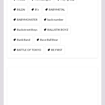
B&ZAI
B'z
BABYMETAL
BABYMONSTER
back number
Backstreet Boys
BALLISTIK BOYZ
Bank Band
Base Ball Bear
BATTLE OF TOKYO
BE:FIRST