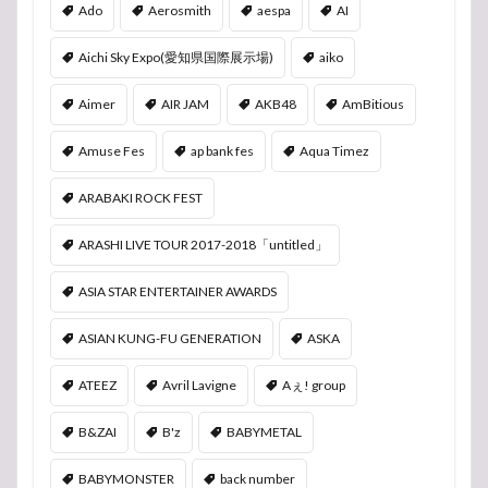
Ado
Aerosmith
aespa
AI
Aichi Sky Expo(愛知県国際展示場)
aiko
Aimer
AIR JAM
AKB48
AmBitious
Amuse Fes
ap bank fes
Aqua Timez
ARABAKI ROCK FEST
ARASHI LIVE TOUR 2017-2018「untitled」
ASIA STAR ENTERTAINER AWARDS
ASIAN KUNG-FU GENERATION
ASKA
ATEEZ
Avril Lavigne
Aぇ! group
B&ZAI
B'z
BABYMETAL
BABYMONSTER
back number