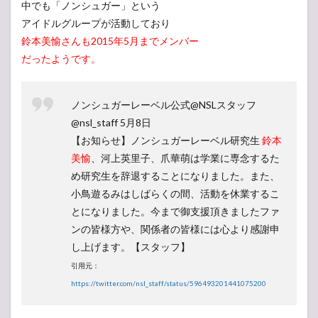
中でも「ノンシュガー」という
アイドルグループが活動しており
鈴本美愉さんも2015年5月までメンバー
だったようです。
ノンシュガーレーベル公式@NSLスタッフ
‏@nsl_staff 5月8日
【お知らせ】ノンシュガーレーベル研究生
鈴本
美愉
、河上英里子、爪華萌は学業に専念するた
め研究生を辞退することになりました。また、
小鳥遊るみはしばらくの間、活動を休業するこ
とになりました。今まで御支援頂きましたファ
ンの皆様方や、関係者の皆様には心より感謝申
し上げます。【スタッフ】
引用元：
https://twitter.com/nsl_staff/status/596493201441075200