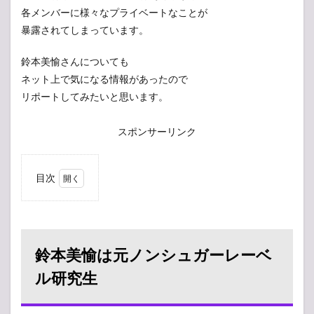
各メンバーに様々なプライベートなことが
暴露されてしまっています。
鈴本美愉さんについても
ネット上で気になる情報があったので
リポートしてみたいと思います。
スポンサーリンク
目次
1
鈴本
美愉
は元
ノン
鈴本美愉は元ノンシュガーレーベ
シュ
ガー
ル研究生
レー
ベル
研究