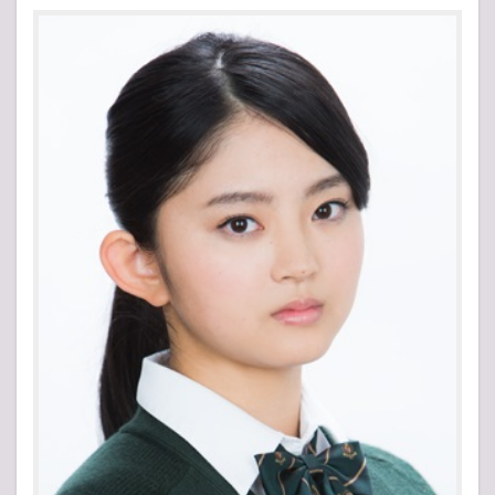
生
2
鈴本
美愉
はジ
ャニ
オタ
で松
田元
太フ
ァ
ン？
3
高校
の彼
氏が
発
覚！