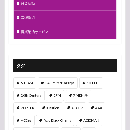
音楽活動
音楽番組
音楽配信サービス
タグ
&TEAM
04 Limited Sazabys
10-FEET
20th Century
2PM
7 MEN 侍
7ORDER
a-nation
A.B.C-Z
AAA
ACEes
Acid Black Cherry
ACIDMAN