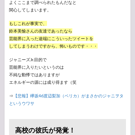
よくここまで調べられたもんだなと
関心してしまいます。
もしこれが事実で、
鈴本美愉さんの友達であったなら
芸能界に入った途端にこういったツイートを
してしまうわけですから、怖いものです・・・
ジャニーズJr.目的で
芸能界に入りたいというのは
不純な動悸ではありますが
エネルギーの源には成り得ます（笑
⇒
【悲報】欅坂46渡辺梨加（ベリカ）がまさかのジャニヲタ
というウワサ
高校の彼氏が発覚！