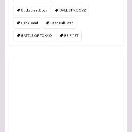
Backstreet Boys
BALLISTIK BOYZ
Bank Band
Base Ball Bear
BATTLE OF TOKYO
BE:FIRST