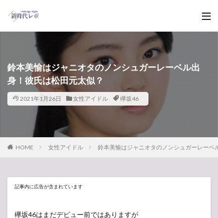
鈴本美愉はジャニオタのノンシュガーレーベル出
身！彼氏は松田元太似？
2021年1月26日
女性アイドル
欅坂46
HOME
女性アイドル
鈴本美愉はジャニオタのノンシュガーレーベ
記事内に広告が含まれています
欅坂46はまだデビュー前ではありますが