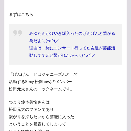
まずはこちら
みゆたんがけやき坂入ったのげんげんと繋がる
為だよ＼(^o^)／
理由は一緒にコンサート行ってた友達が芸能活
動しててJr.と繋がれたから＼(^o^)／
「げんげん」とはジャニーズJr.として
活動するSexy 松(Show)のメンバー
松田元太さんのニックネームです。
つまり鈴本美愉さんは
松田元太のファンであり
繋がりを持ちたいから芸能に入った
ということを暴露してしまって