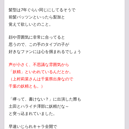
姿が
かわ
髪型は7年ぐらい同じにしてるそうで
い
前髪パッツンといったら梨加と
い！
覚えて欲しいとのこと。
3
上村
顔や雰囲気に非常に合ってると
莉菜
に大
思うので、この手のタイプの子が
学の
好きなファンには心を掴まれるでしょう
彼氏
は？
声が小さく、不思議な雰囲気から
「妖精」といわれているんだとか。
（上村莉菜さんは千葉県出身なので
千葉の妖精とも。）
「欅って、書けない？」に出演した際も
土田とハライチ澤部に妖精だな～
と突っ込まれていました。
早速いじられキャラ全開で