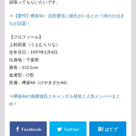
頑張ってもらいたいです。
⇒
【驚愕】欅坂46・志田愛佳に彼氏がいるとか？姉のかほき
ちが話題！
【プロフィール】
上村莉菜（うえむらりな）
生年月日：1997年1月4日
出身地：千葉県
身長：152.5cm
血液型：O型
所属：欅坂46（けやきざか46）
⇒
欅坂46の熱愛彼氏スキャンダル発覚と人気メンバーまと
め！