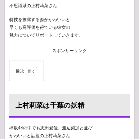
不思議系の上村莉菜さん
特技を披露する姿がかわいいと
早くも高評価を得ている彼女の
魅力についてリポートしていきます。
スポンサーリンク
目次
1
上村
莉菜
は千
葉の
上村莉菜は千葉の妖精
妖精
2
トラ
欅坂46の中でも志田愛佳、渡辺梨加と並び
ンペ
ット
かわいいと話題の上村莉菜さん