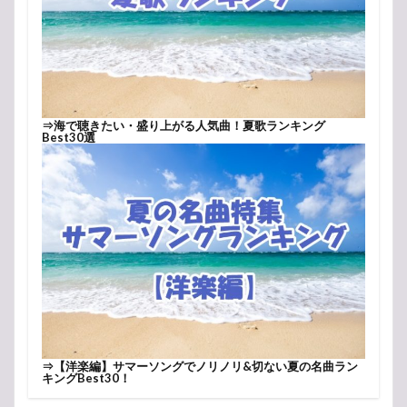
⇒
海で聴きたい・盛り上がる人気曲！夏歌ランキング
Best30選
⇒
【洋楽編】サマーソングでノリノリ&切ない夏の名曲ラン
キングBest30！