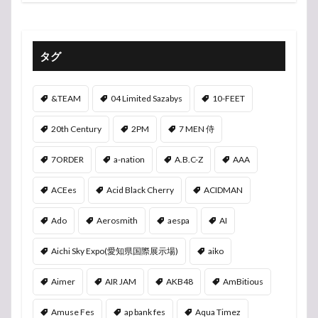
タグ
&TEAM
04 Limited Sazabys
10-FEET
20th Century
2PM
7 MEN 侍
7ORDER
a-nation
A.B.C-Z
AAA
ACEes
Acid Black Cherry
ACIDMAN
Ado
Aerosmith
aespa
AI
Aichi Sky Expo(愛知県国際展示場)
aiko
Aimer
AIR JAM
AKB48
AmBitious
Amuse Fes
ap bank fes
Aqua Timez