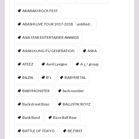
ARABAKI ROCK FEST
ARASHI LIVE TOUR 2017-2018「untitled」
ASIA STAR ENTERTAINER AWARDS
ASIAN KUNG-FU GENERATION
ASKA
ATEEZ
Avril Lavigne
Aぇ! group
B&ZAI
B'z
BABYMETAL
BABYMONSTER
back number
Backstreet Boys
BALLISTIK BOYZ
Bank Band
Base Ball Bear
BATTLE OF TOKYO
BE:FIRST