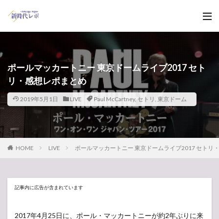
ポールマッカートニー 東京ドームライブ2017 セト
リ・感想レポまとめ
2019年5月1日
LIVE
Paul McCartney
,
セトリ
,
東京ドーム
HOME
LIVE
ポールマッカートニー 東京ドームライブ2017 セトリ
記事内に広告が含まれています
2017年4月25日に、ポール・マッカートニーが約2年ぶりに来