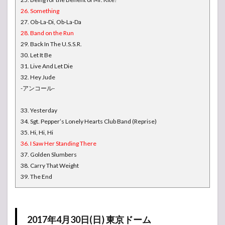
26. Something
27. Ob-La-Di, Ob-La-Da
28. Band on the Run
29. Back In The U.S.S.R.
30. Let It Be
31. Live And Let Die
32. Hey Jude
-アンコール-
33. Yesterday
34. Sgt. Pepper’s Lonely Hearts Club Band (Reprise)
35. Hi, Hi, Hi
36. I Saw Her Standing There
37. Golden Slumbers
38. Carry That Weight
39. The End
2017年4月30日(日) 東京ドーム