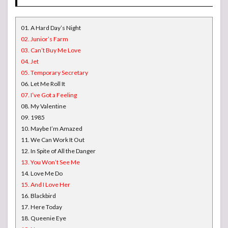
01. A Hard Day’s Night
02. Junior’s Farm
03. Can’t Buy Me Love
04. Jet
05. Temporary Secretary
06. Let Me Roll It
07. I’ve Got a Feeling
08. My Valentine
09. 1985
10. Maybe I’m Amazed
11. We Can Work It Out
12. In Spite of All the Danger
13. You Won’t See Me
14. Love Me Do
15. And I Love Her
16. Blackbird
17. Here Today
18. Queenie Eye