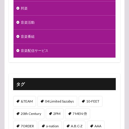
邦楽
音楽活動
音楽番組
音楽配信サービス
タグ
&TEAM
04 Limited Sazabys
10-FEET
20th Century
2PM
7 MEN 侍
7ORDER
a-nation
A.B.C-Z
AAA