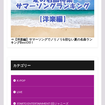
⇒
【洋楽編】サマーソングでノリノリ&切ない夏の名曲ラン
キングBest30！
カテゴリー
K-POP
LIVE
STARTO ENTERTAINMENT (旧ジャニーズ