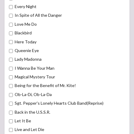
Every Night
In Spite of All the Danger
Love Me Do
Blackbird
Here Today
Queenie Eye
Lady Madonna
I Wanna Be Your Man
Magical Mystery Tour
Being for the Benefit of Mr. Kite!
Ob-La-Di, Ob-La-Da
Sgt. Pepper's Lonely Hearts Club Band(Reprise)
Back in the U.S.S.R.
Let It Be
Live and Let Die