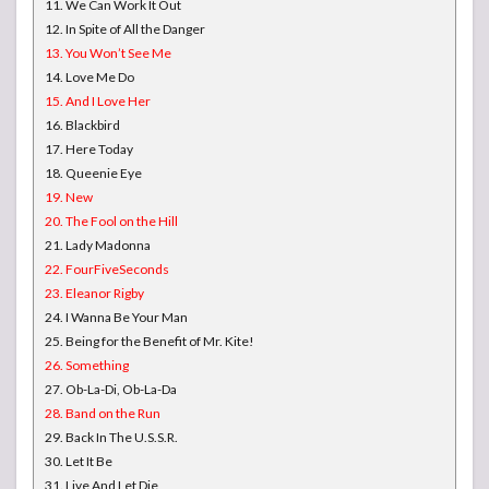
11. We Can Work It Out
12. In Spite of All the Danger
13. You Won’t See Me
14. Love Me Do
15. And I Love Her
16. Blackbird
17. Here Today
18. Queenie Eye
19. New
20. The Fool on the Hill
21. Lady Madonna
22. FourFiveSeconds
23. Eleanor Rigby
24. I Wanna Be Your Man
25. Being for the Benefit of Mr. Kite!
26. Something
27. Ob-La-Di, Ob-La-Da
28. Band on the Run
29. Back In The U.S.S.R.
30. Let It Be
31. Live And Let Die