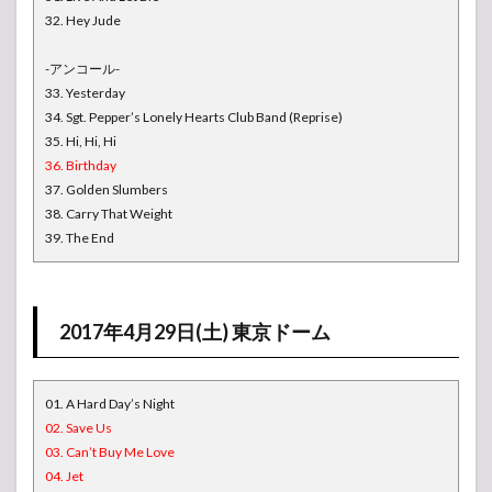
32. Hey Jude
-アンコール-
33. Yesterday
34. Sgt. Pepper’s Lonely Hearts Club Band (Reprise)
35. Hi, Hi, Hi
36. Birthday
37. Golden Slumbers
38. Carry That Weight
39. The End
2017年4月29日(土) 東京ドーム
01. A Hard Day’s Night
02. Save Us
03. Can’t Buy Me Love
04. Jet