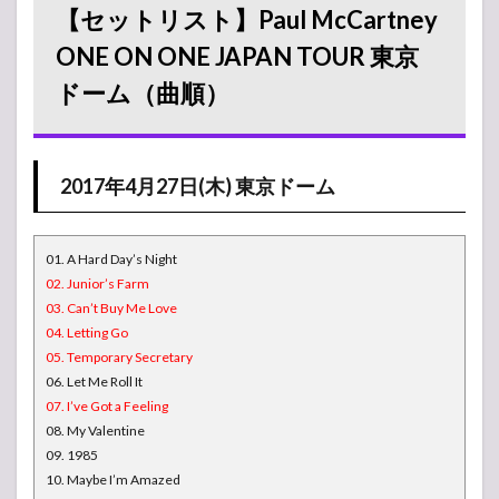
【セットリスト】Paul McCartney
ーム
ONE ON ONE JAPAN TOUR 東京
2.3
2017
ドーム（曲順）
年4月
30日
(日) 東
京ド
ーム
2017年4月27日(木) 東京ドーム
01. A Hard Day’s Night
02. Junior’s Farm
03. Can’t Buy Me Love
04. Letting Go
05. Temporary Secretary
06. Let Me Roll It
07. I’ve Got a Feeling
08. My Valentine
09. 1985
10. Maybe I’m Amazed