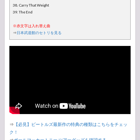
38. Carry That Weight
39. The End
※赤文字は入れ替え曲
⇒
日本武道館のセトリを見る
⇒
【必見】ビートルズ最新作の特典の種類はこちらをチェッ
ク！
⇒
ポールマッカートニー ツアーグッズを確認する