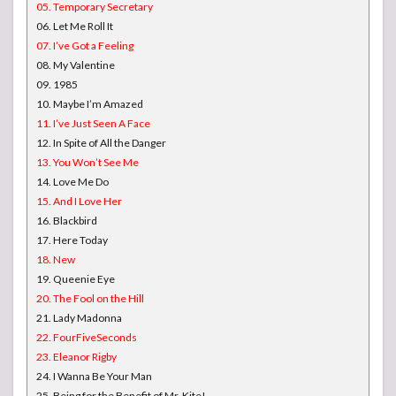
05. Temporary Secretary
06. Let Me Roll It
07. I’ve Got a Feeling
08. My Valentine
09. 1985
10. Maybe I’m Amazed
11. I’ve Just Seen A Face
12. In Spite of All the Danger
13. You Won’t See Me
14. Love Me Do
15. And I Love Her
16. Blackbird
17. Here Today
18. New
19. Queenie Eye
20. The Fool on the Hill
21. Lady Madonna
22. FourFiveSeconds
23. Eleanor Rigby
24. I Wanna Be Your Man
25. Being for the Benefit of Mr. Kite!