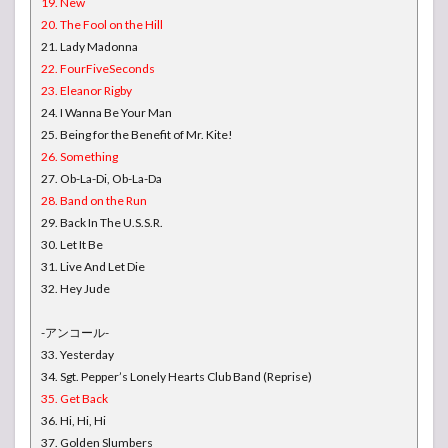
19. New
20. The Fool on the Hill
21. Lady Madonna
22. FourFiveSeconds
23. Eleanor Rigby
24. I Wanna Be Your Man
25. Being for the Benefit of Mr. Kite!
26. Something
27. Ob-La-Di, Ob-La-Da
28. Band on the Run
29. Back In The U.S.S.R.
30. Let It Be
31. Live And Let Die
32. Hey Jude
-アンコール-
33. Yesterday
34. Sgt. Pepper’s Lonely Hearts Club Band (Reprise)
35. Get Back
36. Hi, Hi, Hi
37. Golden Slumbers