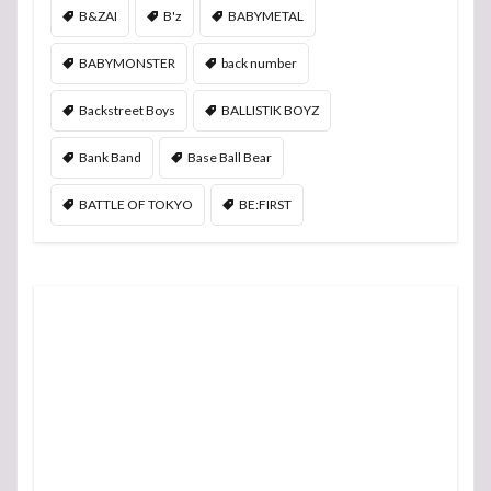
B&ZAI
B'z
BABYMETAL
BABYMONSTER
back number
Backstreet Boys
BALLISTIK BOYZ
Bank Band
Base Ball Bear
BATTLE OF TOKYO
BE:FIRST