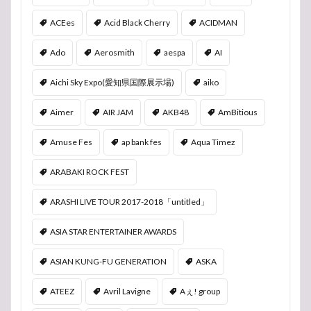
ACEes
Acid Black Cherry
ACIDMAN
Ado
Aerosmith
aespa
AI
Aichi Sky Expo(愛知県国際展示場)
aiko
Aimer
AIR JAM
AKB48
AmBitious
Amuse Fes
ap bank fes
Aqua Timez
ARABAKI ROCK FEST
ARASHI LIVE TOUR 2017-2018「untitled」
ASIA STAR ENTERTAINER AWARDS
ASIAN KUNG-FU GENERATION
ASKA
ATEEZ
Avril Lavigne
Aぇ! group