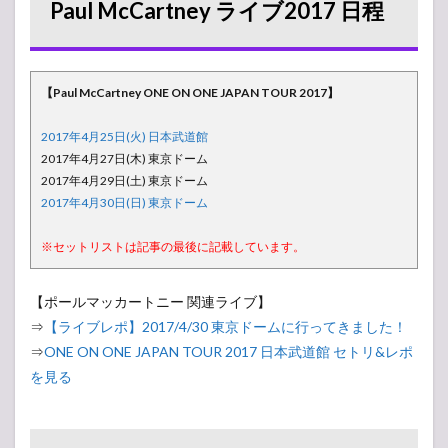
Paul McCartney ライブ2017 日程
2
【セ
ットリス
ト】Paul
McCartney
ONE ON
【Paul McCartney ONE ON ONE JAPAN TOUR 2017】
ONE
JAPAN
2017年4月25日(火) 日本武道館
TOUR 東京
2017年4月27日(木) 東京ドーム
ドーム（曲
順）
2017年4月29日(土) 東京ドーム
2017年4月30日(日) 東京ドーム
2.1
2017
※セットリストは記事の最後に記載しています。
年4月
27日
(木) 東
【ポールマッカートニー 関連ライブ】
京ド
ーム
⇒
【ライブレポ】2017/4/30 東京ドームに行ってきました！
⇒
ONE ON ONE JAPAN TOUR 2017 日本武道館 セトリ&レポ
2.2
2017
を見る
年4月
29日
(土) 東
京ド