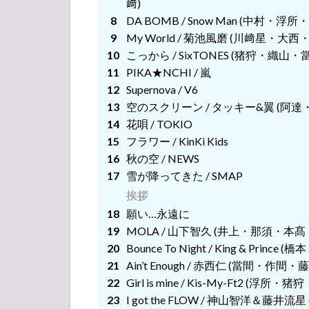
﨑)
挨拶
DA BOMB / Snow Man (中村・
My World / 菊池風磨 (川﨑星
挨拶
こっから / SixTONES (猪狩・
PIKA★NCHI / 嵐
挨拶 (西村)
挨拶
Supernova / V6
挨拶 (西村)
挨拶
空のスクリーン / タッキー&翼 (阿
花唄 / TOKIO
挨拶 (西村)
挨拶
フラワー / KinKi Kids
秋の空 / NEWS
挨拶 (西村)
挨拶
雪が降ってきた / SMAP
挨拶
挨拶 (西村)
挨拶
挨拶
願い…永遠に
挨拶 (西村)
MOLA / 山下智久 (井上・那須・本
挨拶
挨拶 (西村)
Bounce To Night / King & Pr
Ain’t Enough / 赤西仁 (當間
挨拶
挨拶 (西村)
Girl is mine / Kis-My-Ft2 (
挨拶
I got the FLOW / 神山智洋
挨拶 (西村)