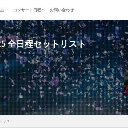
気曲
コンサート日程
お問い合わせ
TAINMENT (旧ジャニーズ)
アルバム
セトリ・まとめ
ライブレポ
カード枠
2025 全日程セットリスト
セットリスト