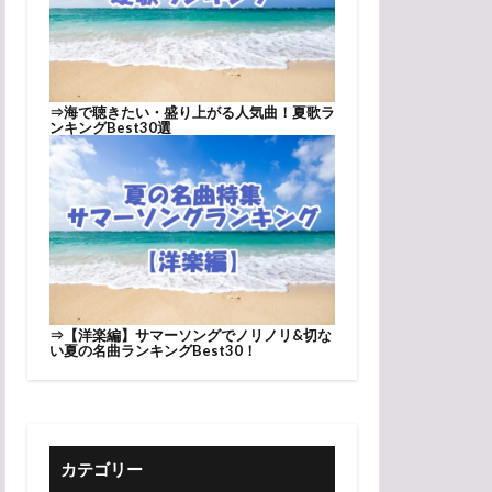
⇒
海で聴きたい・盛り上がる人気曲！夏歌ラ
ンキングBest30選
⇒
【洋楽編】サマーソングでノリノリ&切な
い夏の名曲ランキングBest30！
カテゴリー