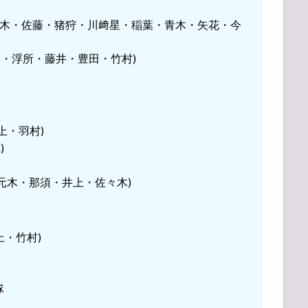
(岡﨑・那須・鈴木・佐藤・猪狩・川﨑星・稲葉・青木・矢花・今
保・橋本・浮所・藤井・豊田・竹村)
上・羽村)
)
當間・織山・元木・那須・井上・佐々木)
井上・竹村)
隊