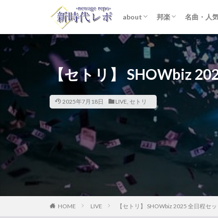
about
邦楽
名曲・人
ライター紹介
プライバシーポリシー
免責事項
STARTO ENTER
女性アイドル
K-POP
洋楽
おすすめ
歌詞考察
【セトリ】 SHOWbiz 
2025年7月18日
LIVE
,
セトリ
HOME
LIVE
【セトリ】 SHOWbiz 2025 全日程