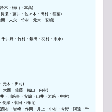
浮所・鈴木・檜山・本髙)
・大西・長瀬・藤井・佐々木・田村・稲葉)
織山・當間・末永・竹村・元木・安嶋)
達・千井野・竹村・鍋田・羽村・末永)
髙・元木・田村)
ince (橋本・大西・佐藤・織山・内村)
・作間・藤井・川﨑皇・安嶋・山井・岩﨑・中村)
浮所・猪狩・長瀬・菅田・檜山)
＆藤井流星 (西村・岩﨑・作間・井上・中村・今野・阿達・千