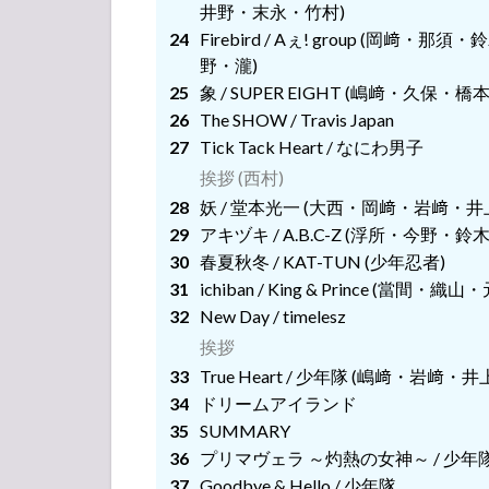
井野・末永・竹村)
挨拶
挨拶 (西村)
Firebird / Aぇ! group 
野・瀧)
挨拶
挨拶 (西村)
象 / SUPER EIGHT (嶋﨑・久
挨拶
The SHOW / Travis Japan
挨拶 (西村)
Tick Tack Heart / なにわ男子
挨拶
挨拶 (西村)
挨拶
妖 / 堂本光一 (大西・岡﨑・岩﨑・井
アキヅキ / A.B.C-Z (浮所・今野・鈴木
挨拶
春夏秋冬 / KAT-TUN (少年忍者)
ichiban / King & Prince (
挨拶
New Day / timelesz
挨拶
True Heart / 少年隊 (嶋﨑・岩﨑・
ドリームアイランド
SUMMARY
プリマヴェラ ～灼熱の女神～ / 少年
Goodbye & Hello / 少年隊