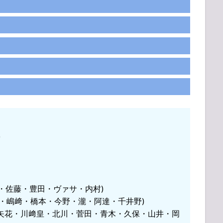
)
輔 (作間・佐藤・豊田・ヴァサ・内村)
(西村・那須・嶋﨑・橋本・今野・瀧・阿達・千井野)
T-TUN (井上・矢花・川﨑皇・北川・菅田・青木・久保・山井・岡