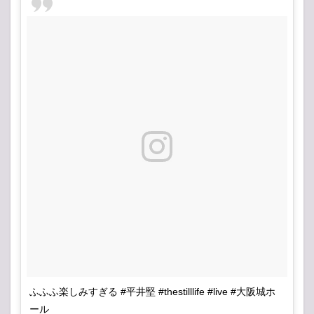
ふふふ楽しみすぎる #平井堅 #thestilllife #live #大阪城ホ
ール