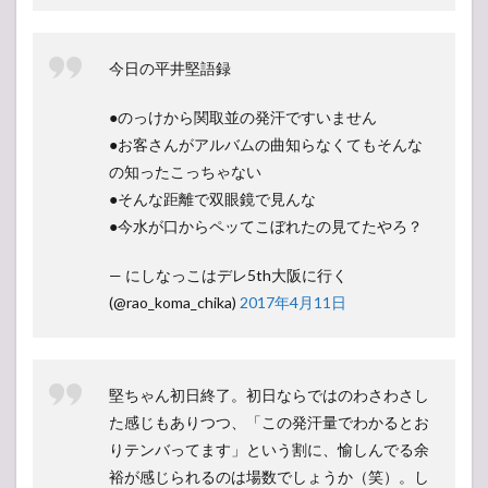
今日の平井堅語録
●のっけから関取並の発汗ですいません
●お客さんがアルバムの曲知らなくてもそんな
の知ったこっちゃない
●そんな距離で双眼鏡で見んな
●今水が口からペッてこぼれたの見てたやろ？
— にしなっこはデレ5th大阪に行く
(@rao_koma_chika)
2017年4月11日
堅ちゃん初日終了。初日ならではのわさわさし
た感じもありつつ、「この発汗量でわかるとお
りテンバってます」という割に、愉しんでる余
裕が感じられるのは場数でしょうか（笑）。し