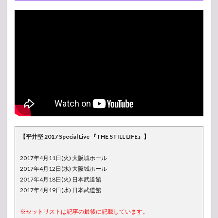
【ライ
ブレ
ポ】平
井堅
2017
Special
Live
『THE
STILL
LIFE』
※ネタ
バレ
3
【セッ
【平井堅 2017 Special Live 『THE STILL LIFE』】
トリス
ト】平
井堅
2017年4月11日(火) 大阪城ホール
2017
2017年4月12日(水) 大阪城ホール
Special
2017年4月18日(火) 日本武道館
Live
2017年4月19日(水) 日本武道館
『THE
STILL
LIFE』
※セットリストは記事の最後に記載しています。