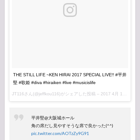
THE STILL LIFE ~KEN HIRAI 2017 SPECIAL LIVE!! #平井
堅 #歌姫 #diva #hiraiken #live #musicislife
JT116さん(@jeffkou116)がシェアした投稿 –
2017 4月 11 3:00午前 PDT
平井堅@大阪城ホール
角の席だし見やすそうな席で良かった(^^)
pic.twitter.com/AOTzZy9G91