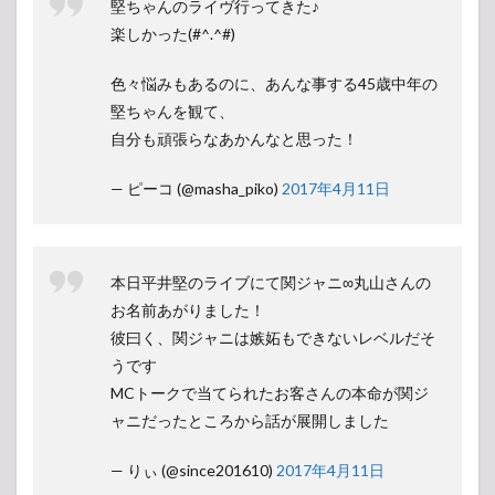
堅ちゃんのライヴ行ってきた♪
楽しかった(#^.^#)
色々悩みもあるのに、あんな事する45歳中年の
堅ちゃんを観て、
自分も頑張らなあかんなと思った！
— ピーコ (@masha_piko)
2017年4月11日
本日平井堅のライブにて関ジャニ∞丸山さんの
お名前あがりました！
彼曰く、関ジャニは嫉妬もできないレベルだそ
うです
MCトークで当てられたお客さんの本命が関ジ
ャニだったところから話が展開しました
— りぃ (@since201610)
2017年4月11日