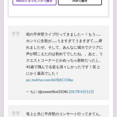
Yahooショッピングで探す
7netで探す
初の平井堅ライブ行ってきました～！もう……
ホントに生歌が……うますぎてうますぎて……痺
れましたぜ。そして、あんなに城ホでクリアに
声が聞こえたのは初めてでしたね。。あと、リ
クエストコーナーとかめっちゃ新鮮だったし、
45歳で飛んでる姿も清々しかったです！笑 と
にかく最高でした！
pic.twitter.com/kH9jXCO0kp
— ちい (@sweetlive3104)
2017年4月11日
母上と共に平井堅のコンサート行ってきてん。