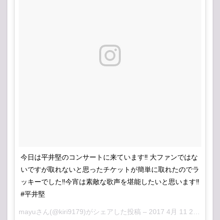
今日は平井堅のコンサートに来ています‼️ 大ファンではな
いですが取れないと思ったチケットが簡単に取れたのでラ
ッキーでした‼️今宵は素敵な歌声を堪能したいと思います‼️
#平井堅
mayuさん(@kiri9179)がシェアした投稿 –
2017 4月 11 2:46午前 PDT