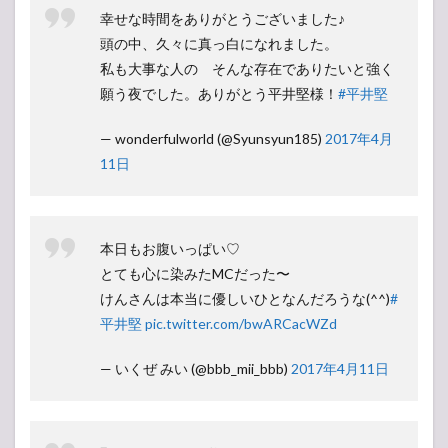
幸せな時間をありがとうございました♪
頭の中、久々に真っ白になれました。
私も大事な人の そんな存在でありたいと強く
願う夜でした。ありがとう平井堅様！
#平井堅
— wonderfulworld (@Syunsyun185)
2017年4月
11日
本日もお腹いっぱい♡
とても心に染みたMCだった〜
けんさんは本当に優しいひとなんだろうな(^^)
#
平井堅
pic.twitter.com/bwARCacWZd
— いくぜ みい (@bbb_mii_bbb)
2017年4月11日