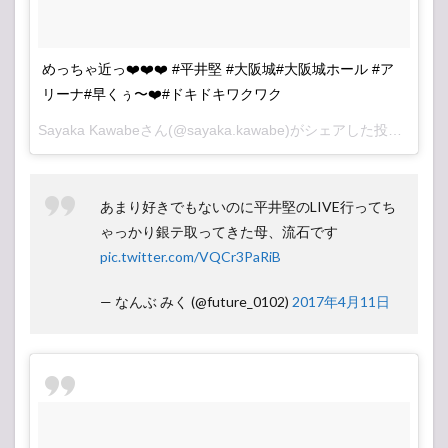
めっちゃ近っ❤️❤️❤️ #平井堅 #大阪城#大阪城ホール #ア
リーナ#早くぅ〜❤️#ドキドキワクワク
Sayaka Kawabeさん(@sayaka.kawabe)がシェアした投稿 –
201
あまり好きでもないのに平井堅のLIVE行ってち
ゃっかり銀テ取ってきた母、流石です
pic.twitter.com/VQCr3PaRiB
— なんぶ みく (@future_0102)
2017年4月11日