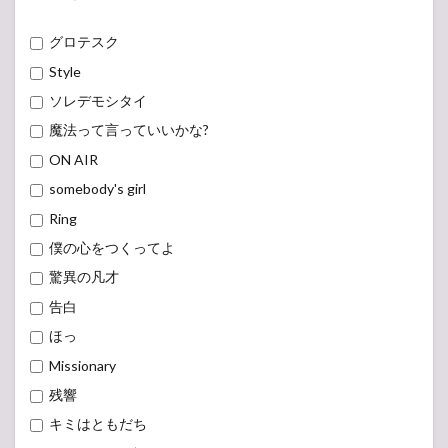
グロテスク
Style
ソレデモシタイ
魔法って言っていいかな?
ON AIR
somebody's girl
Ring
僕の心をつくってよ
驚異の凡才
告白
ほっ
Missionary
残響
キミはともだち