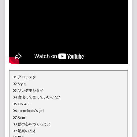
01.グロテスク
02.Style
03.ソレデモシタイ
04.魔法って言っていいかな?
05.ON AIR
06.somebody’s girl
07.Ring
08.僕の心をつくってよ
09.驚異の凡才