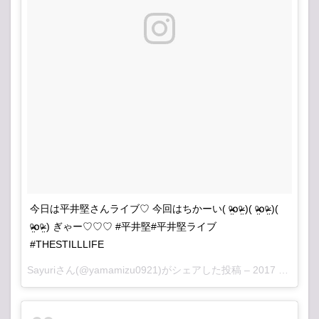
今日は平井堅さんライブ♡ 今回はちかーい( ᵒ̴̶̷̤໐ᵒ̴̶̷̤ )( ᵒ̴̶̷̤໐ᵒ̴̶̷̤ )(
ᵒ̴̶̷̤໐ᵒ̴̶̷̤ ) ぎゃー♡♡♡ #平井堅#平井堅ライブ
#THESTILLLIFE
Sayuriさん(@yamamizu0921)がシェアした投稿 –
2017 4月 11 2:40午前 PDT