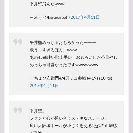
平井堅飛んだwww
— みう (@ksitigarbah)
2017年4月11日
平井堅めっちゃおもろかったーーー
歌うますぎるほんまwww
あの45歳凄い歌上手いしおもろいしお茶目やし
めっちゃ可愛かったですwwwwwww
— ちょび左衛門4/4刀ミュ参戦 (@19sa10_ts)
2017年4月11日
平井堅。
ファンと心が通い合うステキなステージ。
広い大阪城ホールが小さく思える絶妙の距離感
が秀逸。