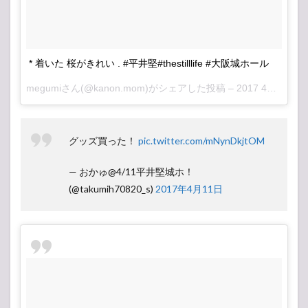
* 着いた 桜がきれい . #平井堅#thestilllife #大阪城ホール
megumiさん(@kanon.mom)がシェアした投稿 –
2017 4月 11 2:41午前 PDT
グッズ買った！
pic.twitter.com/mNynDkjtOM
— おかゅ@4/11平井堅城ホ！
(@takumih70820_s)
2017年4月11日