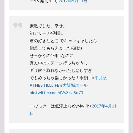
— 48 (@c_zest)
2017年4月11日
素敵でした。幸せ。
初アリーナ4列目。
君の好きなとこ でキャッキャしたら
指差してもらえました(確信)
せっかくの4列目なのに
真ん中のステージ行っちゃうし
ギリ銀テ取れなかったし悲しすぎ
でもめっちゃ楽しかった！余韻！
#平井堅
#THESTILLLIFE
#大阪城ホール
pic.twitter.com/dVy8cU5q73
— ぴっきーは低浮上 (@SyMwKh)
2017年4月11
日