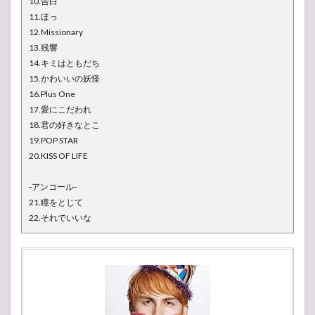
10.告白
11.ほっ
12.Missionary
13.残響
14.キミはともだち
15.かわいいの妖怪
16.Plus One
17.愛にこだわれ
18.君の好きなとこ
19.POP STAR
20.KISS OF LIFE
-アンコール-
21.瞳をとじて
22.それでいいな