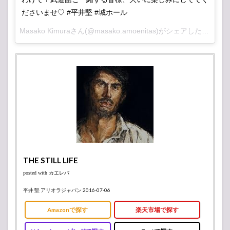
ださいませ♡ #平井堅 #城ホール
Masako Kimuraさん(@masako.amoenitas)がシェアした投稿 –
2
THE STILL LIFE
posted with
カエレバ
平井 堅 アリオラジャパン 2016-07-06
Amazonで探す
楽天市場で探す