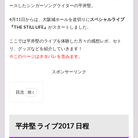
ースしたシンガーソングライターの平井堅。
4月11日からは、大阪城ホールを皮切りに
スペシャルライブ
『THE STILL LIFE』
がスタートしました。
ここでは平井堅のライブを体験した方々の感想レポ、セト
リ、グッズなどを紹介していきます！
※このページはネタバレを含みます。
スポンサーリンク
目次
1
平井
堅 ラ
イブ
2017
平井堅 ライブ2017 日程
日程
2