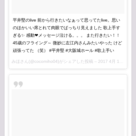
平井堅のlive 前から行きたいなぁって思ってたlive。思い
のほかいい席とれて肉眼でばっちり見えました 歌上手す
ぎる✨ 感動❤メッセージ泣ける。。。 また行きたい！！
45歳のフライング～ 微妙に左江内さんみたいやった けど
頑張ってた （笑） #平井堅 #大阪城ホール #歌上手い
みほさん(@cocomiho04)がシェアした投稿 –
2017 4月 11 6:53午前 PDT