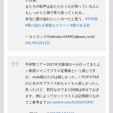
またその歌声はあたたかく心が弱っている人に
もしっかりと側で寄り添ってくれる…
本当に愛の溢れたシンガーだと思う。
#平井堅
#愛の溢れる素敵なステージ
#愛のある歌
— カミロック(Yukinobu KAMI) (@kami_rock)
2017年4月11日
平井堅ツアー2017＠大阪城ホール行ってきたよ
～新譜メインでプラス定番曲という感じです
が、style聴けたのは嬉しかった…！POP STAR
のときのサプライズめちゃくちゃ楽しかったし
笑ったけど、初日なのでまだ詳細は伏せておき
ます。例によってセットリストは記憶頼りなの
でご参考まで
pic.twitter.com/hU3GFh5R4C