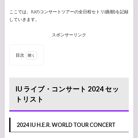
ここでは、IUのコンサートツアーの全日程セトリ(曲順)を記録
していきます。
スポンサーリンク
目次
1
IU ラ
イ
ブ・
コン
IU ライブ・コンサート 2024 セッ
サー
ト
トリスト
2024
セッ
トリ
スト
2024 IU H.E.R. WORLD TOUR CONCERT
1.1
2024 IU