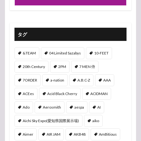
タグ
&TEAM
04 Limited Sazabys
10-FEET
20th Century
2PM
7 MEN 侍
7ORDER
a-nation
A.B.C-Z
AAA
ACEes
Acid Black Cherry
ACIDMAN
Ado
Aerosmith
aespa
AI
Aichi Sky Expo(愛知県国際展示場)
aiko
Aimer
AIR JAM
AKB48
AmBitious