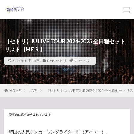
【セトリ】IU LIVE TOUR 2024-2025 全日程セット
リスト【H.E.R.】
2024年12月15日
LIVE
,
セトリ
IU
,
セトリ
HOME
LIVE
【セトリ】IU LIVE TOUR 2024-2025 全日程セットリス
記事内に広告が含まれています
韓国の人気シンガーソングライターIU（アイユー）。