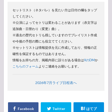
セットリスト（ネタバレ）を見たい方は日付の欄をタップ
してください。
※公演によってセトリは変わることがあります（赤文字は
-アンコール-
追加曲・日替わり（変更）曲）。
※過去の歴代セトリも残していますのでプレイリスト作成
や今後の予想の際にも役立ててください。
-アンコール-
※セットリストは情報提供を元に作成しており、情報の正
-アンコール-
確性を保証するものではありません。
情報をお持ちの方、掲載内容に誤りがある場合は
XのDM
か
こちらのフォーム
よりご連絡をお願いします。
-アンコール-
-アンコール-
2026年7月ライブ日程表へ
-アンコール-
-アンコール-