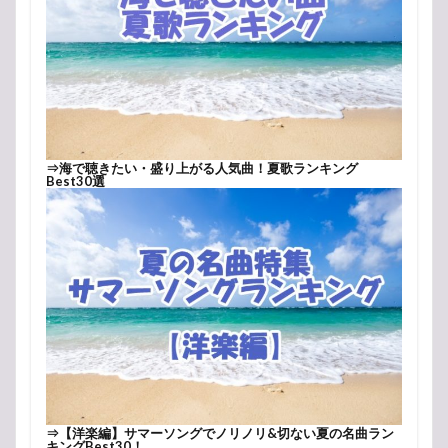
⇒
海で聴きたい・盛り上がる人気曲！夏歌ランキング
Best30選
⇒
【洋楽編】サマーソングでノリノリ&切ない夏の名曲ラン
キングBest30！