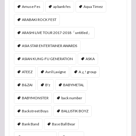
Amuse Fes
ap bank fes
Aqua Timez
ARABAKI ROCK FEST
ARASHI LIVE TOUR 2017-2018「untitled」
ASIA STAR ENTERTAINER AWARDS
ASIAN KUNG-FU GENERATION
ASKA
ATEEZ
Avril Lavigne
Aぇ! group
B&ZAI
B'z
BABYMETAL
BABYMONSTER
back number
Backstreet Boys
BALLISTIK BOYZ
Bank Band
Base Ball Bear