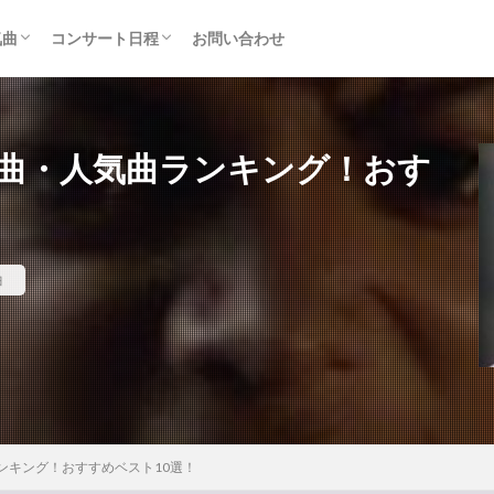
気曲
コンサート日程
お問い合わせ
TAINMENT (旧ジャニーズ)
アルバム
セトリ・まとめ
ライブレポ
カード枠
曲・人気曲ランキング！おす
曲
ンキング！おすすめベスト10選！