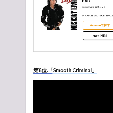
BAD
posted with
カエレバ
MICHAEL JACKSON EPIC 2
Amazonで探す
7netで探す
第8位.「Smooth Criminal」