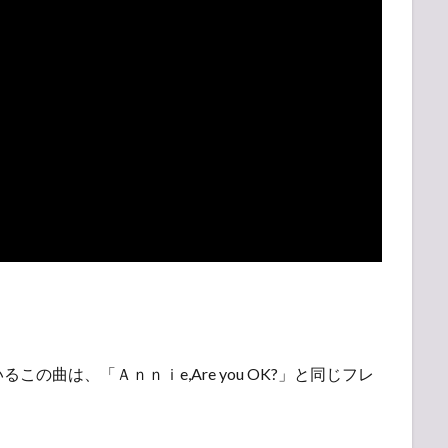
の曲は、「Ａｎｎｉe,Are you OK?」と同じフレ