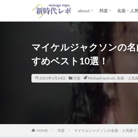
about
邦楽
名曲・人
ライター紹介
プライバシーポリシー
免責事項
STARTO ENTER
女性アイドル
K-POP
洋楽
おすすめ
歌詞考察
マイケルジャクソンの名
すめベスト10選！
2021年1月24日
洋楽
Michael Jackson
,
名曲・人気
HOME
洋楽
マイケルジャクソンの名曲・人気曲ラ