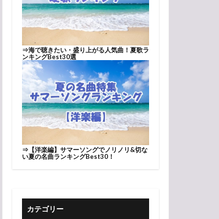
⇒
海で聴きたい・盛り上がる人気曲！夏歌ラ
ンキングBest30選
⇒
【洋楽編】サマーソングでノリノリ&切な
い夏の名曲ランキングBest30！
カテゴリー