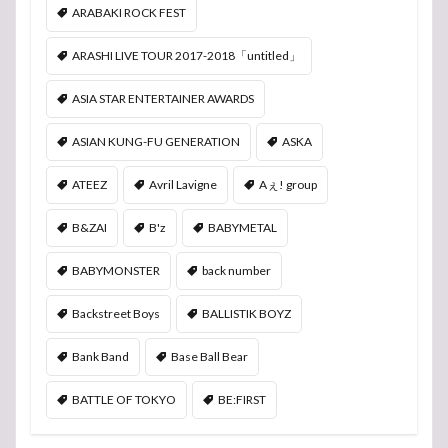
ARABAKI ROCK FEST
ARASHI LIVE TOUR 2017-2018「untitled」
ASIA STAR ENTERTAINER AWARDS
ASIAN KUNG-FU GENERATION
ASKA
ATEEZ
Avril Lavigne
Aぇ! group
B&ZAI
B'z
BABYMETAL
BABYMONSTER
back number
Backstreet Boys
BALLISTIK BOYZ
Bank Band
Base Ball Bear
BATTLE OF TOKYO
BE:FIRST