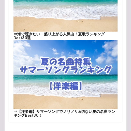
⇒
海で聴きたい・盛り上がる人気曲！夏歌ランキング
Best30選
⇒
【洋楽編】サマーソングでノリノリ&切ない夏の名曲ラン
キングBest30！