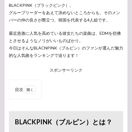
BLACKPINK（ブラックピンク）。
グループリーダーをあえて決めないところからも、そのメン
バーの仲の良さが際立つ、韓国を代表する4人組です。
最近急激に人気を高めている彼女たちの楽曲は、EDMを彷彿
とさせるようなノリがいいものばかり。
今日はそんなBLACNPINK（ブルピン）のファンが選んだ魅力
的な人気曲をランキングで迫ります！
スポンサーリンク
目次
1
BLACKPINK（ブ
ルピン）とは？
2
BLACKPINK（ブルピン）とは？
BLACKPINK
のおすすめ