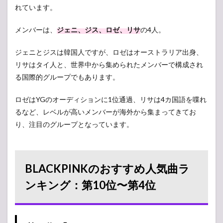
れています。
第6位.
「DDU-
DU
メンバーは、
ジェニ、ジス、ロゼ、リサ
の4人。
DDU-
DU」
ジェニとジスは韓国人ですが、ロゼはオーストラリア出身、
2.6
リサはタイ人と、世界中から集められたメンバーで構成され
第5位.
る国際的グループでもあります。
「Don’t
Know
What
ロゼはYGのオーディションに1位通過、リサは4カ国語を喋れ
To
るなど、レベルが高いメンバーが海外から集まってきてお
Do」
り、注目のグループとなっています。
2.7
第4位.
「Kill
This
BLACKPINKのおすすめ人気曲ラ
Love」
ンキング：第10位〜第4位