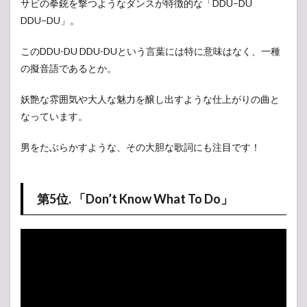
サビの拳銃を撃つようなダンスが特徴的な「DDU−DU
DDU−DU」。
このDDU-DU DDU-DUという言葉には特に意味はなく、一種
の擬音語であるとか。
妖艶な雰囲気や大人な魅力を醸し出すような仕上がりの曲と
なっています。
男をたぶらかすような、その大胆な歌詞にも注目です！
第5位. 「Don’t Know What To Do」