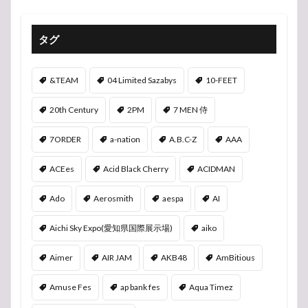
タグ
&TEAM
04 Limited Sazabys
10-FEET
20th Century
2PM
7 MEN 侍
7ORDER
a-nation
A.B.C-Z
AAA
ACEes
Acid Black Cherry
ACIDMAN
Ado
Aerosmith
aespa
AI
Aichi Sky Expo(愛知県国際展示場)
aiko
Aimer
AIR JAM
AKB48
AmBitious
Amuse Fes
ap bank fes
Aqua Timez