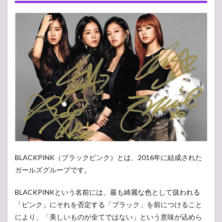
人気曲ラン
キング：第
10位〜第4
位
2.1
第10
位.
「See
U
Later」
2.2
第9位.
「BOOMBAYAH」
2.3
第8
位.
「PLAYING
BLACKPINK（ブラックピンク）とは、2016年に結成された
WITH
ガールズグループです。
FIRE」
2.4
第7
BLACKPINKという名前には、最も綺麗な色として扱われる
位.
「ピンク」にそれを否定する「ブラック」を前につけること
「SOLO」
により、「美しいものが全てではない」という意味が込めら
2.5