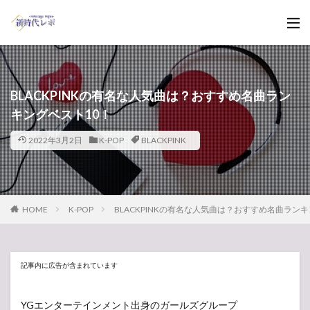
BLACKPINKの有名な人気曲は？おすすめ名曲ラン
キングベスト10！
2022年3月2日
K-POP
BLACKPINK
HOME
K-POP
BLACKPINKの有名な人気曲は？おすすめ名曲ラン
記事内に広告が含まれています
YGエンターテインメント出身のガールズグループ