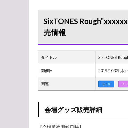
Rough”xxxxxx”（ラ
フストーンズ）グ
ッズ販売情報
SixTONES Rough”
1.1
売情報
会場
グッ
ズ販
売詳
細
タイトル
SixTONES Rough
1.2
開催日
2019/10/09(水)
売り
切れ
関連
情報
セトリ
グッ
（在
庫）
1.3
会場グッズ販売詳細
グッ
ズ待
機・
【会場販売開始日時】