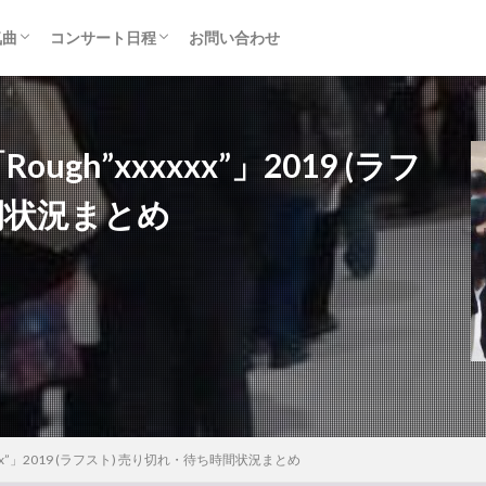
気曲
コンサート日程
お問い合わせ
TAINMENT (旧ジャニーズ)
アルバム
セトリ・まとめ
ライブレポ
カード枠
ugh”xxxxxx”」2019 (ラフ
間状況まとめ
xxxx”」2019 (ラフスト) 売り切れ・待ち時間状況まとめ