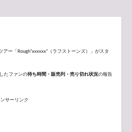
ートツアー「Rough”xxxxxx”（ラフストーンズ）」がスタ
入したファンの
待ち時間・販売列・売り切れ状況
の報告
ポンサーリンク