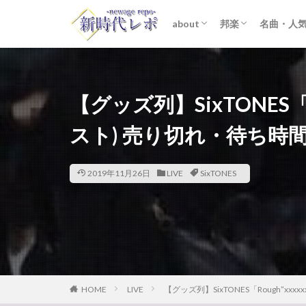
about
邦楽
名曲・人
ライター紹介
プライバシーポリシー
免責事項
STARTO ENTER
女性アイドル
K-POP
洋楽
おすすめ
歌詞考察
【グッズ列】SixTONES「Ro
スト) 売り切れ・待ち時
2019年11月26日
LIVE
SixTONES
HOME
LIVE
【グッズ列】SixTONES「Rough”xx