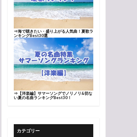
⇒
海で聴きたい・盛り上がる人気曲！夏歌ラ
ンキングBest30選
⇒
【洋楽編】サマーソングでノリノリ&切な
い夏の名曲ランキングBest30！
カテゴリー