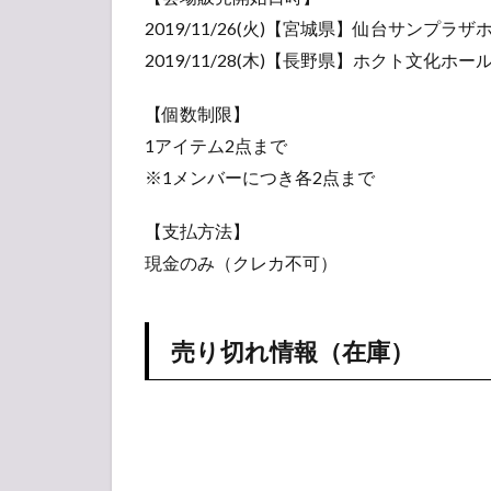
販売
2019/11/26(火)【宮城県】仙台サンプラザホー
列・
待ち
2019/11/28(木)【長野県】ホクト文化ホール 
時間
状況
【個数制限】
2
1アイテム2点まで
Rough”xxxxxx”
※1メンバーにつき各2点まで
ツアー日程・
スケジュール
【支払方法】
3
現金のみ（クレカ不可）
【ア
ンケ
ー
ト】
売り切れ情報（在庫）
人気
投票
所