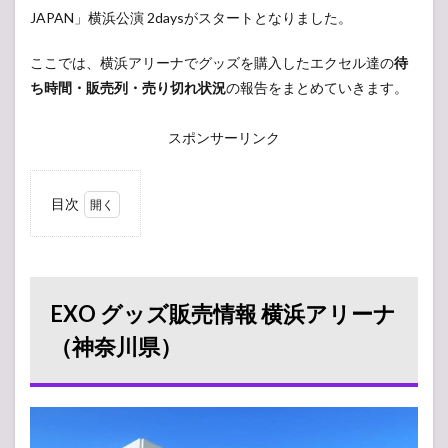
JAPAN」横浜公演 2daysがスタートとなりました。
ここでは、横浜アリーナでグッズを購入したエクセル達の
待
ち時間・販売列・売り切れ状況
の報告をまとめていきます。
スポンサーリンク
目次
1
EXO
グッ
ズ販
売情
EXO グッズ販売情報 横浜アリーナ
報
横浜
（神奈川県）
アリ
ーナ
（神
奈川
県）