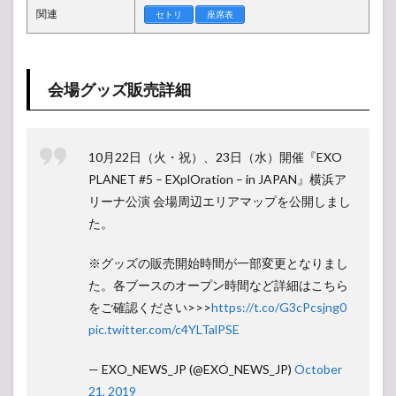
グッ
関連
セトリ
座席表
ズ一
覧
2
EXO
会場グッズ販売詳細
PLANET #5
–
EXplOration
– in JAPAN
ツアー日
10月22日（火・祝）、23日（水）開催『EXO
程・スケジ
PLANET #5 – EXplOration – in JAPAN』横浜ア
ュール
リーナ公演 会場周辺エリアマップを公開しまし
3
た。
【ア
ンケ
ー
※グッズの販売開始時間が一部変更となりまし
ト】
た。各ブースのオープン時間など詳細はこちら
人気
をご確認ください>>>
https://t.co/G3cPcsjng0
投票
所
pic.twitter.com/c4YLTalPSE
— EXO_NEWS_JP (@EXO_NEWS_JP)
October
21, 2019