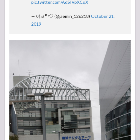
pic.twitter.com/AdSIVpXCqX
— 야코¹²⁷♡ (@jaemin_126218)
October 21,
2019