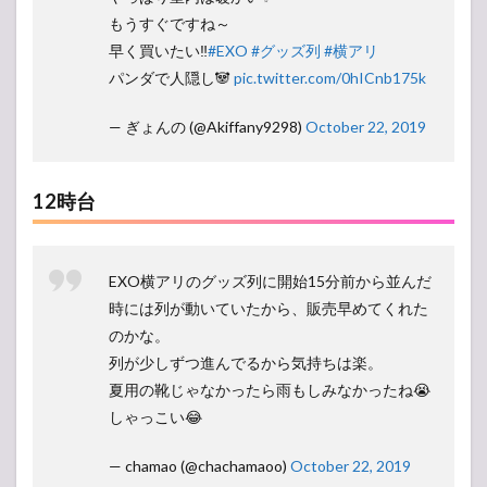
もうすぐですね～
早く買いたい‼️
#EXO
#グッズ列
#横アリ
パンダで人隠し🐼
pic.twitter.com/0hICnb175k
— ぎょんの (@Akiffany9298)
October 22, 2019
12時台
EXO横アリのグッズ列に開始15分前から並んだ
時には列が動いていたから、販売早めてくれた
のかな。
列が少しずつ進んでるから気持ちは楽。
夏用の靴じゃなかったら雨もしみなかったね😭
しゃっこい😂
— chamao (@chachamaoo)
October 22, 2019