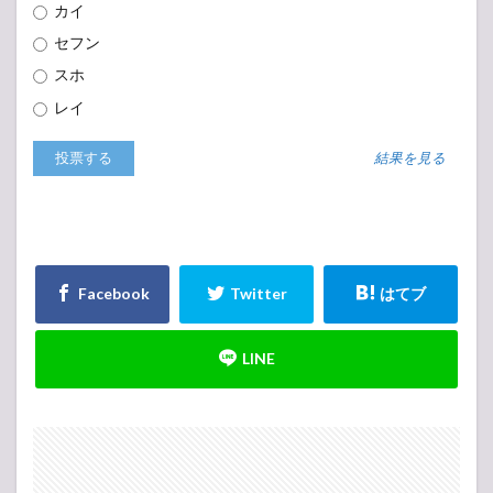
カイ
セフン
スホ
レイ
結果を見る