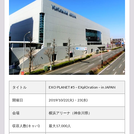
1.1
会場
グッ
ズ販
売詳
細
1.2
売り
切れ
情報
（在
庫）
1.3
グッ
タイトル
EXO PLANET #5 – EXplOration – in JAPAN
ズ待
機・
開催日
販売
2019/10/22(火)・23(水)
列・
待ち
会場
横浜アリーナ（神奈川県）
時間
状況
収容人数(キャパ)
最大17,000人
1.4