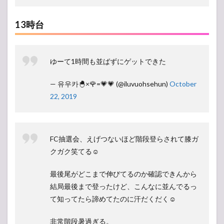
13時台
ゆーて1時間も並ばずにゲットできた
— 유우카🐣×🌹=💗💗 (@iluvuohsehun)
October
22, 2019
FC抽選会、えげつないほど階段登らされて膝ガ
クガク笑てる☺️
最後尾がどこまで伸びてるのか確認できんから
結局最後まで登ったけど、こんなに並んでるっ
て知ってたら諦めてたのに汗だくだく☺️
非常階段暑過ぎる。