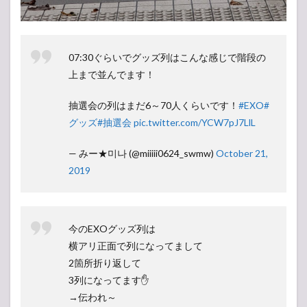
07:30ぐらいでグッズ列はこんな感じで階段の
上まで並んでます！
抽選会の列はまだ6～70人くらいです！
#EXO
#
グッズ
#抽選会
pic.twitter.com/YCW7pJ7LlL
— みー★미나 (@miiiii0624_swmw)
October 21,
2019
今のEXOグッズ列は
横アリ正面で列になってまして
2箇所折り返して
3列になってます✋
→伝われ～