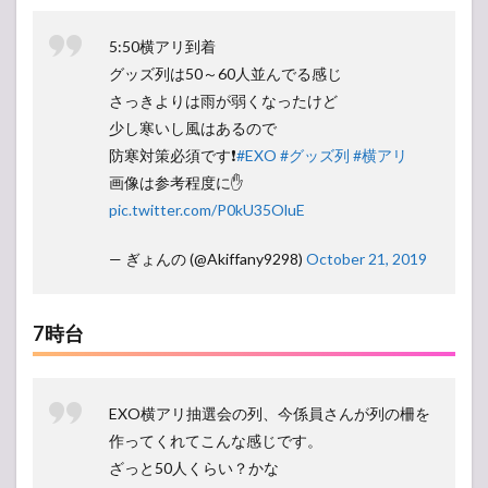
5:50横アリ到着
グッズ列は50～60人並んでる感じ
さっきよりは雨が弱くなったけど
少し寒いし風はあるので
防寒対策必須です❗
#EXO
#グッズ列
#横アリ
画像は参考程度に✋
pic.twitter.com/P0kU35OluE
— ぎょんの (@Akiffany9298)
October 21, 2019
7時台
EXO横アリ抽選会の列、今係員さんが列の柵を
作ってくれてこんな感じです。
ざっと50人くらい？かな