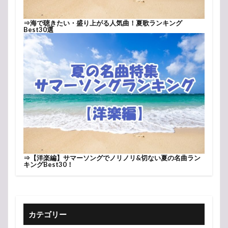
⇒
海で聴きたい・盛り上がる人気曲！夏歌ランキング
Best30選
⇒
【洋楽編】サマーソングでノリノリ&切ない夏の名曲ラン
キングBest30！
カテゴリー