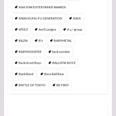
ASIA STAR ENTERTAINER AWARDS
ASIAN KUNG-FU GENERATION
ASKA
ATEEZ
Avril Lavigne
Aぇ! group
B&ZAI
B'z
BABYMETAL
BABYMONSTER
back number
Backstreet Boys
BALLISTIK BOYZ
Bank Band
Base Ball Bear
BATTLE OF TOKYO
BE:FIRST