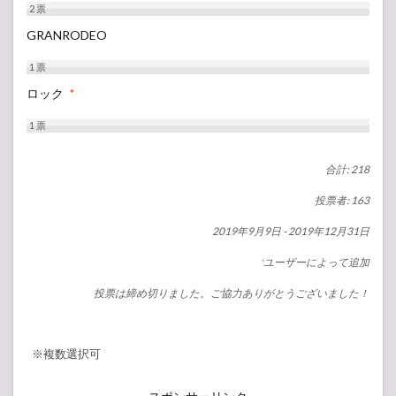
2
票
GRANRODEO
1
票
ロック
*
1
票
合計: 218
投票者: 163
2019年9月9日
-
2019年12月31日
ユーザーによって追加
*
投票は締め切りました。ご協力ありがとうございました！
※複数選択可