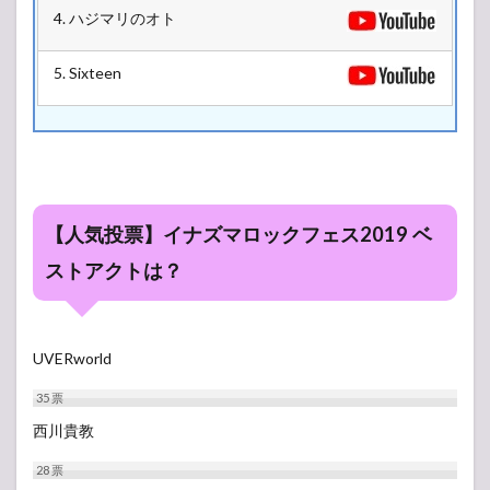
4. ハジマリのオト
5. Sixteen
【人気投票】イナズマロックフェス2019 ベ
ストアクトは？
UVERworld
35
票
西川貴教
28
票