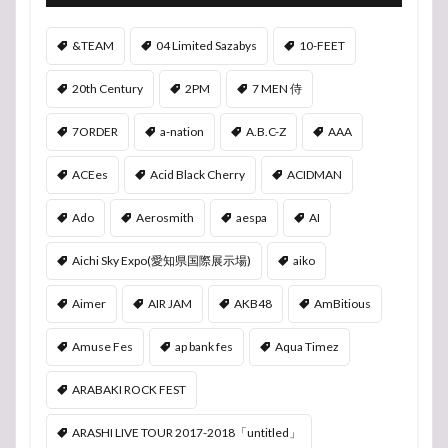
&TEAM
04 Limited Sazabys
10-FEET
20th Century
2PM
7 MEN 侍
7ORDER
a-nation
A.B.C-Z
AAA
ACEes
Acid Black Cherry
ACIDMAN
Ado
Aerosmith
aespa
AI
Aichi Sky Expo(愛知県国際展示場)
aiko
Aimer
AIR JAM
AKB48
AmBitious
Amuse Fes
ap bank fes
Aqua Timez
ARABAKI ROCK FEST
ARASHI LIVE TOUR 2017-2018「untitled」