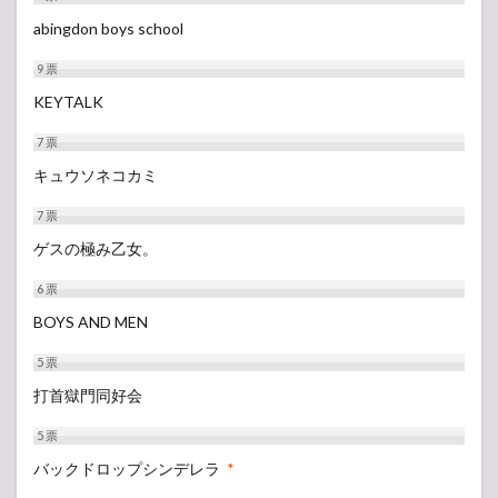
abingdon boys school
9
票
KEYTALK
7
票
キュウソネコカミ
7
票
ゲスの極み乙女。
6
票
BOYS AND MEN
5
票
打首獄門同好会
5
票
バックドロップシンデレラ
*