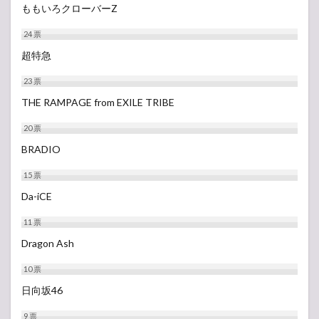
ももいろクローバーZ
24
票
超特急
23
票
THE RAMPAGE from EXILE TRIBE
20
票
BRADIO
15
票
Da-iCE
11
票
Dragon Ash
10
票
日向坂46
9
票