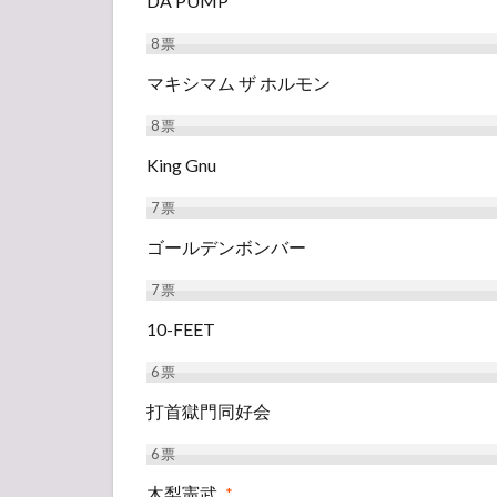
DA PUMP
8
票
マキシマム ザ ホルモン
8
票
King Gnu
7
票
ゴールデンボンバー
7
票
10-FEET
6
票
打首獄門同好会
6
票
木梨憲武
*