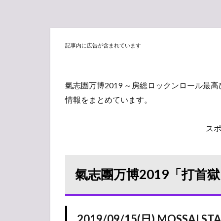
記事内に広告が含まれています
氣志團万博2019 ～房総ロックンロール最
情報をまとめています。
ス
氣志團万博2019「打首
2019/09/15(日) MOSSAI ST