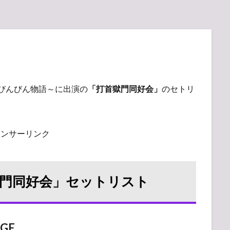
高びんびん物語～に出演の
「打首獄門同好会」
のセトリ
ポンサーリンク
獄門同好会」セットリスト
AGE