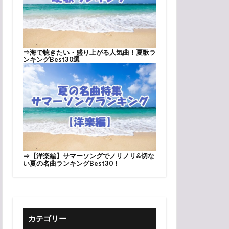
⇒
海で聴きたい・盛り上がる人気曲！夏歌ラ
ンキングBest30選
⇒
【洋楽編】サマーソングでノリノリ&切な
い夏の名曲ランキングBest30！
カテゴリー