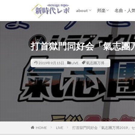
about
邦楽
名曲・人
ライター紹介
プライバシーポリシー
免責事項
STARTO ENTER
女性アイドル
K-POP
洋楽
おすすめ
歌詞考察
打首獄門同好会「氣志團万
2019年9月15日
LIVE
氣志團万博
HOME
LIVE
打首獄門同好会「氣志團万博2019」