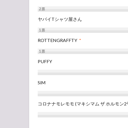
2
票
ヤバイTシャツ屋さん
1
票
ROTTENGRAFFTY
*
1
票
PUFFY
SiM
コロナナモレモモ (マキシマム ザ ホルモン2