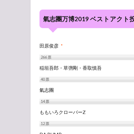
氣志團万博2019 ベストアクト
田原俊彦
*
266
票
稲垣吾郎・草彅剛・香取慎吾
40
票
氣志團
14
票
ももいろクローバーZ
12
票