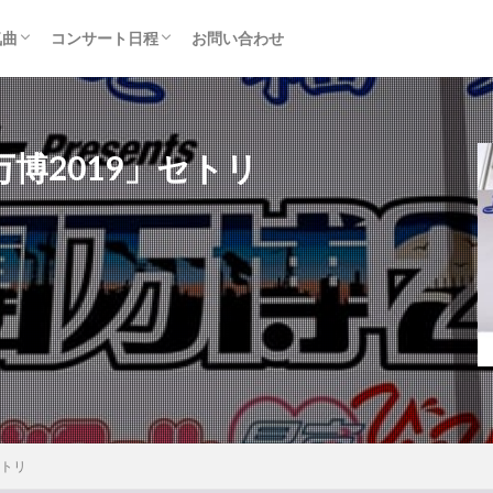
気曲
コンサート日程
お問い合わせ
TAINMENT (旧ジャニーズ)
アルバム
セトリ・まとめ
ライブレポ
カード枠
博2019」セトリ
セトリ