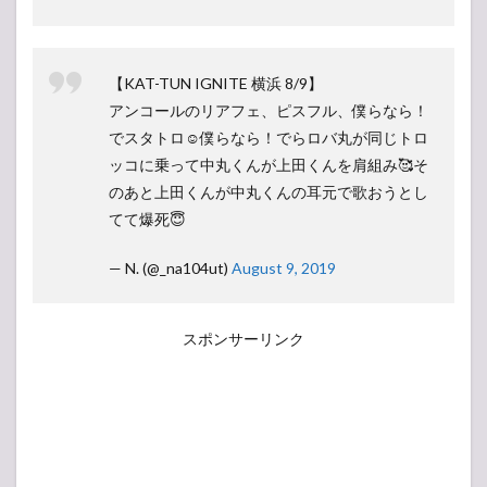
【KAT-TUN IGNITE 横浜 8/9】
アンコールのリアフェ、ピスフル、僕らなら！
でスタトロ☺️僕らなら！でらロバ丸が同じトロ
ッコに乗って中丸くんが上田くんを肩組み🥰そ
のあと上田くんが中丸くんの耳元で歌おうとし
てて爆死😇
— N. (@_na104ut)
August 9, 2019
スポンサーリンク