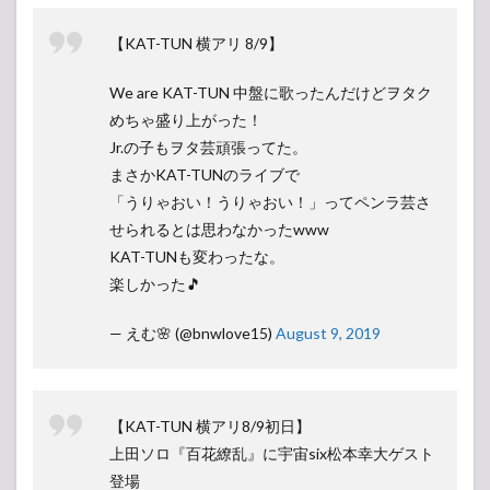
【KAT-TUN 横アリ 8/9】
We are KAT-TUN 中盤に歌ったんだけどヲタク
めちゃ盛り上がった！
Jr.の子もヲタ芸頑張ってた。
まさかKAT-TUNのライブで
「うりゃおい！うりゃおい！」ってペンラ芸さ
せられるとは思わなかったwww
KAT-TUNも変わったな。
楽しかった🎵
— えむ🌸 (@bnwlove15)
August 9, 2019
【KAT-TUN 横アリ8/9初日】
上田ソロ『百花繚乱』に宇宙six松本幸大ゲスト
登場