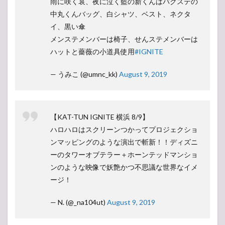
雨に咲く哀、夜に泣く藍の新くんはバクステの
中丸くんバッグ、白シャツ、ベスト、ネクタ
イ、黒い傘
メンステメンバーは椅子、せんステメンバーは
ハットと薔薇の小道具使用
#IGNITE
— うみこ (@umnc_kk)
August 9, 2019
【KAT-TUN IGNITE 横浜 8/9】
ハロハロはスクリーンつかってプロジェクショ
ンマッピングのような演出で斬新！！ディズニ
ーのタワーオブテラー＋ホーンテッドマンショ
ンのような映像で妖艶かつ不思議な世界なイメ
ージ！
— N. (@_na104ut)
August 9, 2019