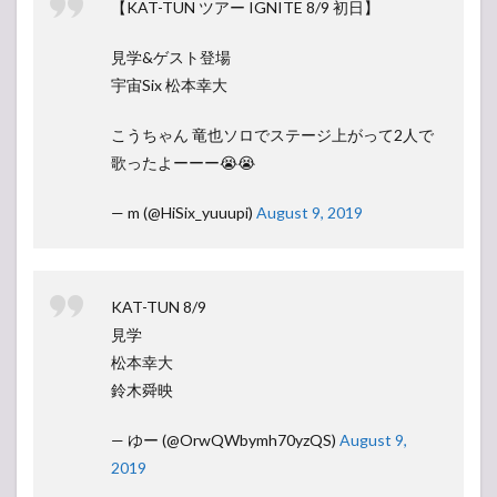
【KAT-TUN ツアー IGNITE 8/9 初日】
見学&ゲスト登場
宇宙Six 松本幸大
こうちゃん 竜也ソロでステージ上がって2人で
歌ったよーーー😭😭
— m (@HiSix_yuuupi)
August 9, 2019
KAT-TUN 8/9
見学
松本幸大
鈴木舜映
— ゆー (@OrwQWbymh70yzQS)
August 9,
2019