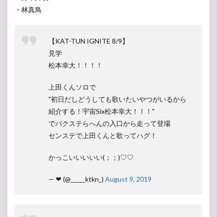
・林真鳥
【KAT-TUN IGNITE 8/9】
見学
松本幸大！！！！
上田くんソロで
"初日だしどうしても歌いたいやつがいるから
紹介する！宇宙Six松本幸大！！！"
でバクステらへんの入口から走って登場
センステで上田くんと歌ってハグ！
かっこいいいいい(；；)♡♡
— ❤︎︎ (@_____ktkn_)
August 9, 2019