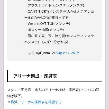
・アブストラクト(センステ→メンステ)
・CANT’T CRY(メンステ 何人かえぷこアンコ
ールのAVALONの棒持ってる)
・We are KAT-TUN(メンステ)
・ポスター抽選(メンステ)
・雨に咲く哀、夜に泣く藍(センステ メンステ
バクステに4人ずつ分かれる)
— ふる. (@F_nnm12)
August 9, 2019
アリーナ構成・座席表
スタンド固定席、過去のアリーナ構成・座席表についての詳
細は以下。
⇒
横浜アリーナの座席表を確認する