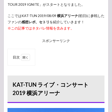
TOUR 2019 IGNITE」がスタートとなりました。
ここではKAT-TUN 2019/08/09
横浜アリーナ
(初日)に参戦した
ファンの
感想レポ、セトリ
を紹介していきます！
※この記事ではネタバレ情報を含みます。
スポンサーリンク
目次
1
KAT-
TUN
ライ
ブ・
KAT-TUN ライブ・コンサート
コン
サー
2019 横浜アリーナ
ト
2019
横浜
アリ