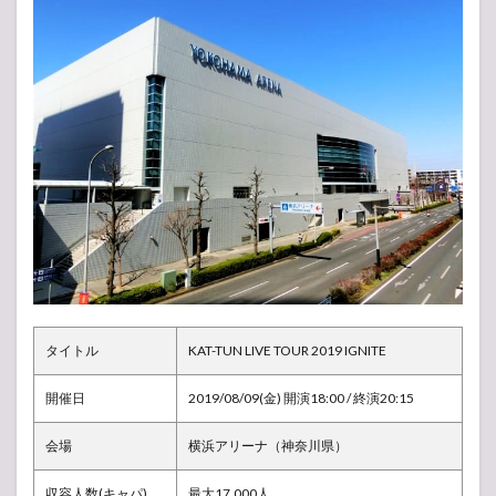
ーナ
1.1
セッ
トリ
スト
（曲
順）
1.2
バッ
クJr.
（ジ
ャニ
ーズ
ジュ
ニ
ア）
タイトル
KAT-TUN LIVE TOUR 2019 IGNITE
1.3
開催日
アリ
2019/08/09(金) 開演18:00 / 終演20:15
ーナ
構
会場
横浜アリーナ（神奈川県）
成・
座席
収容人数(キャパ)
最大17,000人