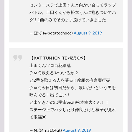
センターステで上田くんと向かい合ってラップ
バトル。上田くんから松本くんに抱きついてハ
グ！1曲のみでそのまま捌けていきました
— ぽて (@potatochoco)
August 9, 2019
【KAT-TUN IGNITE 横浜 8/9】
上田くんソロ百花繚乱
(´･ω･`)歌えるやついるか？
と2番を歌える人を募る！龍組の有言実行🤭
(´･ω･`)今日は初日だから、歌いたいという男を
呼んでる！出てこい！
と出てきたのは宇宙Sixの松本幸大くん！！
ステージ上でハグしたり仲良さげな様子が見れ
て眼福💓
— N. (@_na104ut)
August 9, 2019