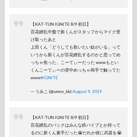
【KAT-TUN IGNITE 8/9 初日】
百花繚乱中盤で新くんがスタッフからマイク受
け取ったあと
上田くん「どうしても歌いたい奴がいる」って
いうから新くんが百花繚乱するのかと思ってめ
っちゃ焦った、こーてぃーだった wwwもとい
くんこーてぃーの背中めっちゃ両手で触ってた
www
#IGNITE
— うみこ (@umnc_kk)
August 9, 2019
【KAT-TUN IGNITE 8/9 初日】
百花繚乱のバックはみんな鉄パイプとか持って
るのに新くん素手だった😭だれか彼に武器を😭