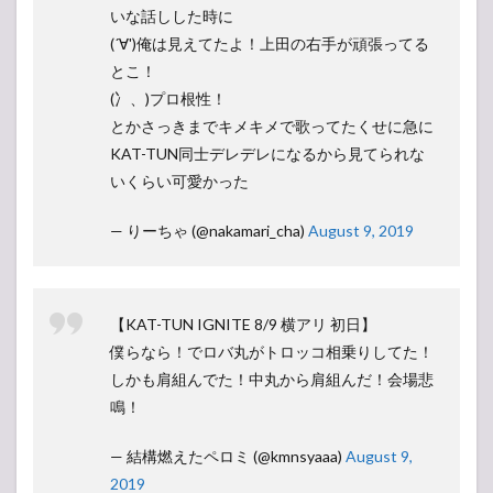
いな話しした時に
(´∀')俺は見えてたよ！上田の右手が頑張ってる
とこ！
(冫、)プロ根性！
とかさっきまでキメキメで歌ってたくせに急に
KAT-TUN同士デレデレになるから見てられな
いくらい可愛かった
— りーちゃ (@nakamari_cha)
August 9, 2019
【KAT-TUN IGNITE 8/9 横アリ 初日】
僕らなら！でロバ丸がトロッコ相乗りしてた！
しかも肩組んでた！中丸から肩組んだ！会場悲
鳴！
— 結構燃えたペロミ (@kmnsyaaa)
August 9,
2019