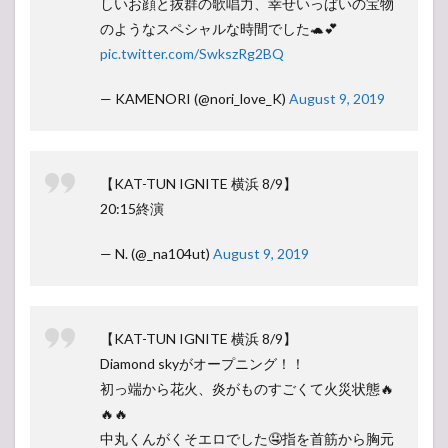
しいお顔と抜群の歌唱力、幸せいっぱいの宝物
のようなスペシャルな時間でした🐢💕
pic.twitter.com/SwkszRg2BQ
— KAMENORI (@nori_love_K)
August 9, 2019
【KAT-TUN IGNITE 横浜 8/9】
20:15終演
— N. (@_na104ut)
August 9, 2019
【KAT-TUN IGNITE 横浜 8/9】
Diamond skyがオープニング！！
初っ端から花火、炎がものすごくて火災状態🔥
🔥🔥
中丸くんがくそエロでした🤤指を首筋から胸元