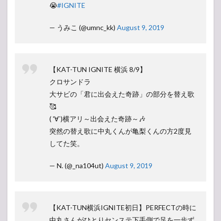
😭
#IGNITE
— うみこ (@umnc_kk)
August 9, 2019
【KAT-TUN IGNITE 横浜 8/9】
クロサンドラ
大サビの「君に出会えた奇跡」の部分を替え歌
🥰
( '∀`)横アリ～出会えた奇跡～🎶
突然の替え歌に中丸くんが亀梨くんの方2度見
してた笑。
— N. (@_na104ut)
August 9, 2019
【KAT-TUN横浜IGNITE初日】PERFECTの時に
中丸さんがひとりセンステ下手側で足を一歩ず