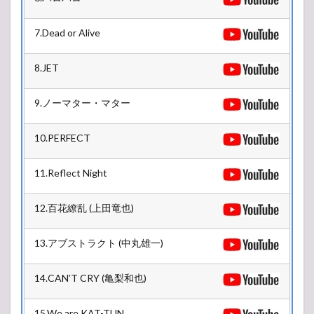
【ア
ンケ
7.Dead or Alive
ー
ト】
人気
8.JET
投票
所
9.ノーマター・マター
10.PERFECT
11.Reflect Night
12.百花繚乱 (上田竜也)
13.アブストラクト (中丸雄一)
14.CAN’T CRY (亀梨和也)
15.We are KAT-TUN