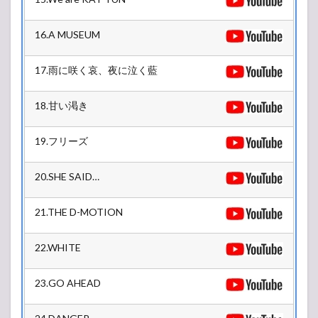
16.A MUSEUM
17.雨に咲く哀、夜に泣く藍
18.甘い渇き
19.フリーズ
20.SHE SAID…
21.THE D-MOTION
22.WHITE
23.GO AHEAD