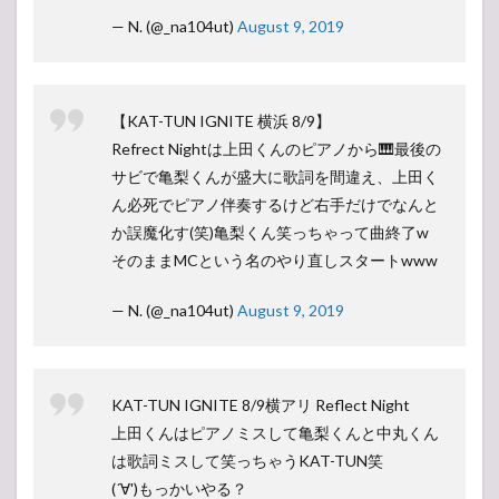
— N. (@_na104ut)
August 9, 2019
【KAT-TUN IGNITE 横浜 8/9】
Refrect Nightは上田くんのピアノから🎹最後の
サビで亀梨くんが盛大に歌詞を間違え、上田く
ん必死でピアノ伴奏するけど右手だけでなんと
か誤魔化す(笑)亀梨くん笑っちゃって曲終了w
そのままMCという名のやり直しスタートwww
— N. (@_na104ut)
August 9, 2019
KAT-TUN IGNITE 8/9横アリ Reflect Night
上田くんはピアノミスして亀梨くんと中丸くん
は歌詞ミスして笑っちゃうKAT-TUN笑
(´∀')もっかいやる？