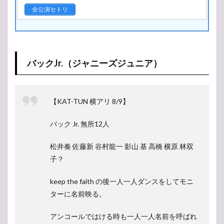
全公演セトリ
バックJr.（ジャニーズジュニア）
【KAT-TUN 横アリ 8/9】
バック Jr. 無所12人
松井奏 佐藤新 谷村龍一 影山 基 高橋 横原 林双
子？
keep the faith の後一人一人ダンスをしてモニ
ターに名前映る。
アンコールではける時も一人一人名前を呼ばれ