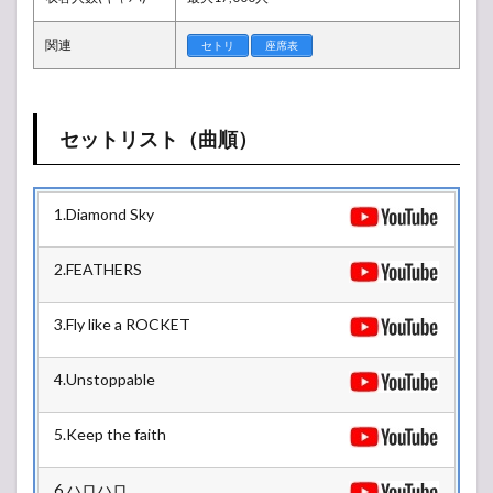
表
1.4
関連
セトリ
座席表
見学
者
1.5
セットリスト（曲順）
ライ
ブレ
ポ
（感
1.Diamond Sky
想）
2
2.FEATHERS
KAT-
TUN
LIVE
3.Fly like a ROCKET
TOUR
2019
IGNITE
4.Unstoppable
ツアー
日程・
スケジ
5.Keep the faith
ュール
3
6.ハロハロ