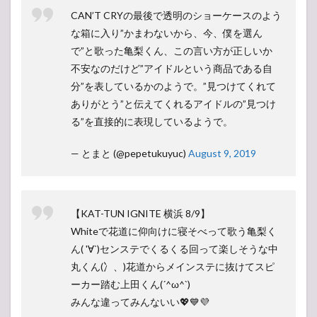
CAN’T CRYの最後で透明のショーケースのよう
な箱に入り”かまわないから、今、僕を選ん
で”と歌った亀梨くん、この言い方が正しいか
不安なのだけど”アイドルという商品である自
分”を表しているかのようで。”見つけてくれて
ありがとう”と伝えてくれるアイドルの”見つけ
る”を直接的に表現しているようで。
— とまと (@pepetukuyuc)
August 9, 2019
【KAT-TUN IGNITE 横浜 8/9】
Whiteで花道に仰向けに寝そべって歌う亀梨く
ん( '∀`)センステでくるくる回って楽しそうな中
丸くん(冫、)花道からメインステに抜けてスピ
ーカー踏む上田くん(´^ω^`)
みんな違ってみんないい💖💙💜