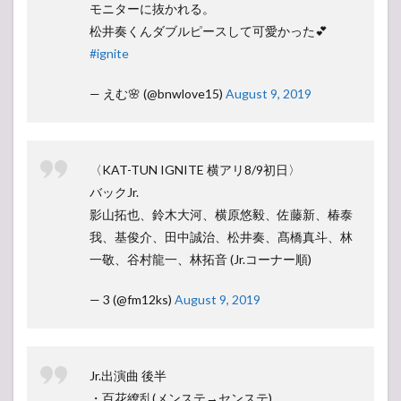
モニターに抜かれる。
松井奏くんダブルピースして可愛かった💕
#ignite
— えむ🌸 (@bnwlove15)
August 9, 2019
〈KAT-TUN IGNITE 横アリ8/9初日〉
バックJr.
影山拓也、鈴木大河、横原悠毅、佐藤新、椿泰
我、基俊介、田中誠治、松井奏、髙橋真斗、林
一敬、谷村龍一、林拓音 (Jr.コーナー順)
— 3 (@fm12ks)
August 9, 2019
Jr.出演曲 後半
・百花繚乱(メンステ→センステ)