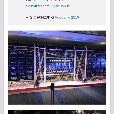
pic.twitter.com/Q5IklIWk4f
— なつ (@N23KK)
August 9, 2019