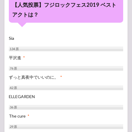
【人気投票】フジロックフェス2019 ベスト
アクトは？
Sia
134
票
平沢進
*
76
票
ずっと真夜中でいいのに。
*
42
票
ELLEGARDEN
36
票
The cure
*
29
票