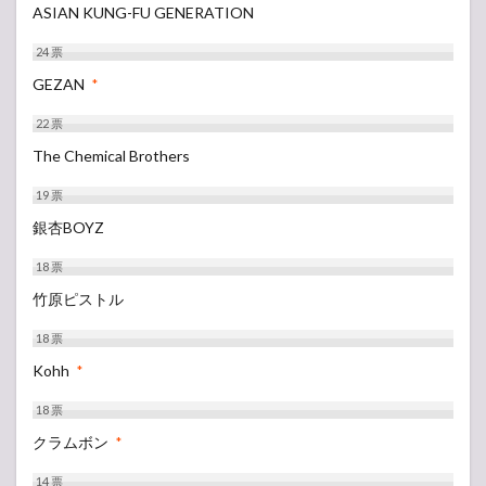
ASIAN KUNG-FU GENERATION
24
票
GEZAN
*
22
票
The Chemical Brothers
19
票
銀杏BOYZ
18
票
竹原ピストル
18
票
Kohh
*
18
票
クラムボン
*
14
票