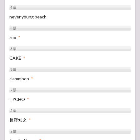
4
票
never young beach
3
票
zoo
*
3
票
CAKE
*
3
票
clammbon
*
2
票
TYCHO
*
2
票
長澤知之
*
2
票