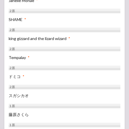
Janelle Monae
*
2
票
SHAME
*
2
票
king gizzard and the lizard wizard
*
2
票
Tempalay
*
2
票
ドミコ
*
2
票
スガシカオ
1
票
藤原さくら
1
票