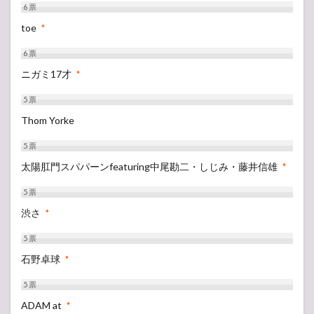
6
票
toe
*
6
票
ニガミ17才
*
5
票
Thom Yorke
5
票
太陽肛門スパパーンfeaturing中尾勘二・しじみ・藤井信雄‬
*
5
票
渋さ
*
5
票
石野卓球
*
5
票
ADAM at
*