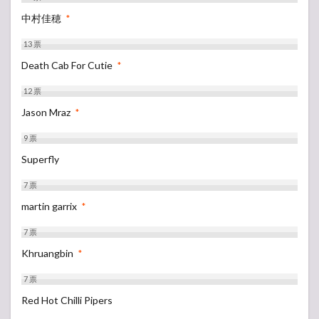
中村佳穂
*
13
票
Death Cab For Cutie
*
12
票
Jason Mraz
*
9
票
Superfly
7
票
martin garrix
*
7
票
Khruangbin
*
7
票
Red Hot Chilli Pipers