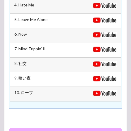
4. Hate Me
5. Leave Me Alone
6. Now
7. Mind Trippin’ II
8. 社交
9. 暗い夜
10. ロープ