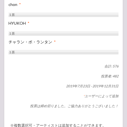
chon
*
1
票
HYUKOH
*
1
票
チャラン・ポ・ランタン
*
1
票
合計: 576
投票者: 482
2019年7月23日
-
2019年12月31日
ユーザーによって追加
*
投票は締め切りました。ご協力ありがとうございました！
※複数選択可・アーティストは追加することができます。