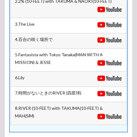
2.2% (10-FEET) with TAKUMA & NAOKI(10-FEET)
2.2
牛若
ノ舞
台
3.The Live
4.百合の咲く場所で
5.Fantasista with Tokyo Tanaka(MAN WITH A
MISSION) & JESSE
6.Lily
7.時間がないときのRIVER (四星球)
8.RIVER (10-FEET) with TAKUMA(10-FEET) &
MAH(SiM)