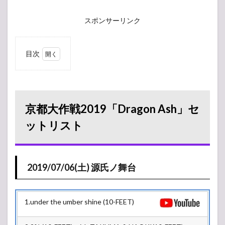
スポンサーリンク
目次
1
京都大作
戦
2019「Dragon
Ash」セット
リスト
京都大作戦2019「Dragon Ash」セ
1.1
ットリスト
2019/07/06(土)
源氏ノ舞台
2
2019/07/06(土)
2019/07/06(土) 源氏ノ舞台
タイムテーブル
2.1
源氏
1.under the umber shine (10-FEET)
ノ舞
台