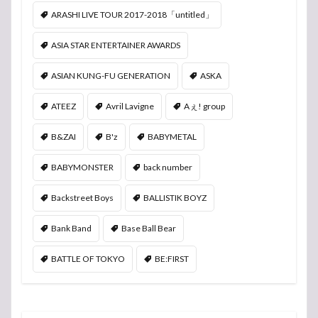
ARASHI LIVE TOUR 2017-2018「untitled」
ASIA STAR ENTERTAINER AWARDS
ASIAN KUNG-FU GENERATION
ASKA
ATEEZ
Avril Lavigne
Aぇ! group
B&ZAI
B'z
BABYMETAL
BABYMONSTER
back number
Backstreet Boys
BALLISTIK BOYZ
Bank Band
Base Ball Bear
BATTLE OF TOKYO
BE:FIRST