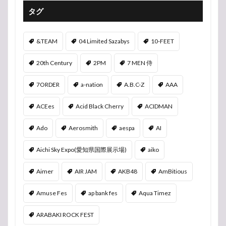
タグ
&TEAM
04 Limited Sazabys
10-FEET
20th Century
2PM
7 MEN 侍
7ORDER
a-nation
A.B.C-Z
AAA
ACEes
Acid Black Cherry
ACIDMAN
Ado
Aerosmith
aespa
AI
Aichi Sky Expo(愛知県国際展示場)
aiko
Aimer
AIR JAM
AKB48
AmBitious
Amuse Fes
ap bank fes
Aqua Timez
ARABAKI ROCK FEST