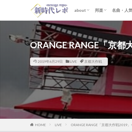
about
邦楽
名曲・人
ライター紹介
プライバシーポリシー
免責事項
STARTO ENTER
女性アイドル
K-POP
洋楽
おすすめ
歌詞考察
ORANGE RANGE「京
2019年6月29日
LIVE
京都大作戦
HOME
LIVE
ORANGE RANGE「京都大作戦2019