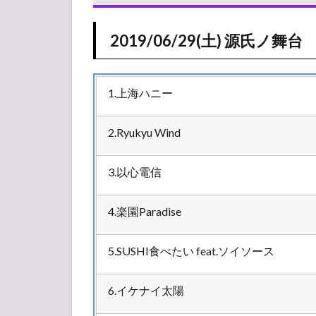
2019/06/29(土)
源氏ノ舞台
2019/06/29(土) 源氏ノ舞台
2
2019/06/29(土)
タイムテーブ
ル
1.上海ハニー
2.1
源氏
2.Ryukyu Wind
ノ舞
台
3.以心電信
2.2
牛若
4.楽園Paradise
ノ舞
台
5.SUSHI食べたい feat.ソイソース
6.イケナイ太陽