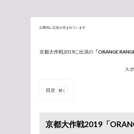
記事内に広告が含まれています
京都大作戦2019に出演の
「ORANGE RANG
ス
目次
1
京都大作戦
2019「ORANGE
RANGE」セット
リスト
京都大作戦2019「ORAN
1.1