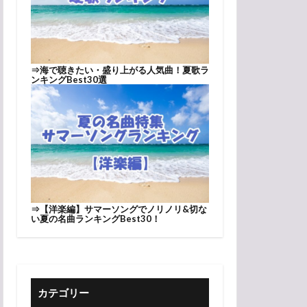
⇒
海で聴きたい・盛り上がる人気曲！夏歌ラ
ンキングBest30選
⇒
【洋楽編】サマーソングでノリノリ&切な
い夏の名曲ランキングBest30！
カテゴリー