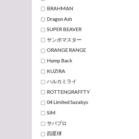
BRAHMAN
Dragon Ash
SUPER BEAVER
サンボマスター
ORANGE RANGE
Hump Back
KUZIRA
ハルカミライ
ROTTENGRAFFTY
04 Limited Sazabys
SiM
サバプロ
四星球