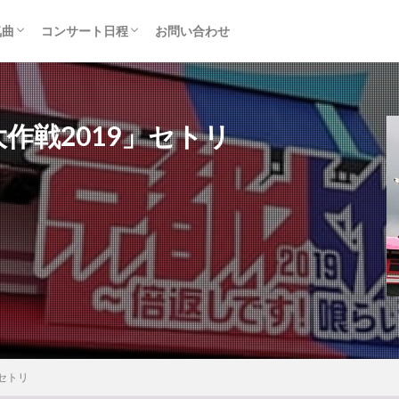
気曲
コンサート日程
お問い合わせ
TAINMENT (旧ジャニーズ)
アルバム
セトリ・まとめ
ライブレポ
カード枠
都大作戦2019」セトリ
」セトリ