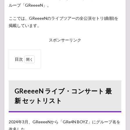
ループ「GReeeeN」。
ここでは、GReeeeNのライブツアーの全公演セトリ(曲順)を
掲載しています。
スポンサーリンク
目次
1
GReeeeN
ライブ・
コンサー
ト 最新 セ
GReeeeN ライブ・コンサート 最
ットリス
ト
新 セットリスト
2
GReeeeN
ライブ・
2024年3月、GReeeeNから「GRe4N BOYZ」にグループ名を
コンサー
改名した。
ト 2023