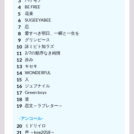
バケモノ
BE FREE
花束
-アンコール-
SUGEEYABEE
忍
愛すべき明日、一瞬と一生を
グリンピース
-アンコール-
詠ミビト知ラズ
2/7の順序なき純情
歩み
キセキ
-アンコール-
WONDERFUL
人
ジュブナイル
-アンコール-
Green boys
道
恋文～ラブレター～
-アンコール-
ミドリイロ
声 ～koe2018～