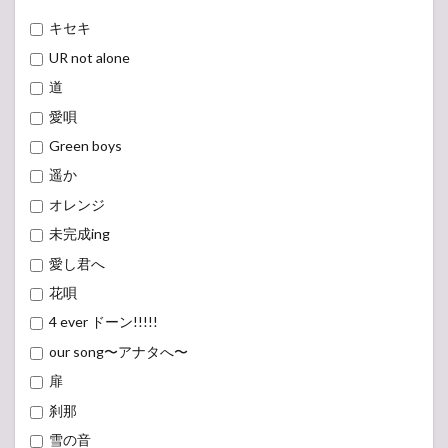
キセキ
UR not alone
道
愛唄
Green boys
遥か
オレンジ
未完成ing
愛し君へ
花唄
4 ever ドーン!!!!!
our song〜アナタへ〜
扉
刹那
雪の音