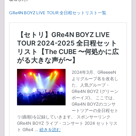
セットリ
スト
GRe4N BOYZ LIVE TOUR 全日程セットリスト一覧
2.1
GReeeeN
LIVE TOUR
2023「“The
GAME”」
2.2
GReeeeN
と不思議
な大集合
〜リーナ
ルーデ 大
脱走•破•
急
2023〜
3
GReeeeN
ライブ・
コンサー
ト 2022
セットリ