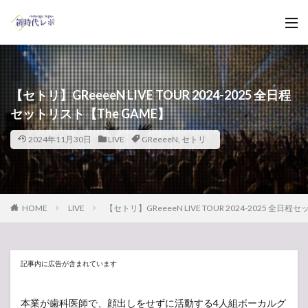
【セトリ】GReeeeN LIVE TOUR 2024-2025 全日程
セットリスト【The GAME】
2024年11月30日
LIVE
GReeeeN
,
セトリ
HOME
LIVE
【セトリ】GReeeeN LIVE TOUR 2024-2025 全日
記事内に広告が含まれています
本業が歯科医師で、顔出しをせずに活動する4人組ボーカルグ