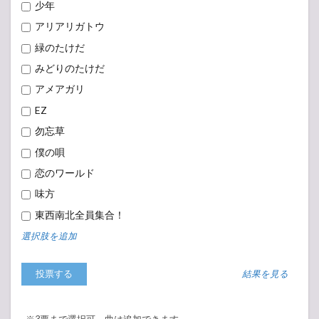
少年
アリアリガトウ
緑のたけだ
みどりのたけだ
アメアガリ
EZ
勿忘草
僕の唄
恋のワールド
味方
東西南北全員集合！
選択肢を追加
結果を見る