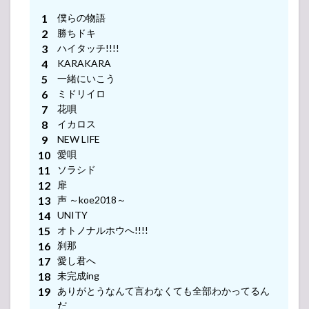
僕らの物語
勝ちドキ
ハイタッチ!!!!
KARAKARA
一緒にいこう
ミドリイロ
花唄
イカロス
NEW LIFE
愛唄
ソラシド
扉
声 ～koe2018～
UNITY
オトノナルホウへ!!!!
刹那
愛し君へ
未完成ing
-アンコール-
ありがとうなんて言わなくても全部わかってるん
だ