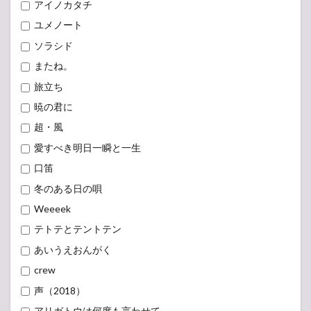
アイノカタチ
ユメノート
ソラシド
またね。
旅立ち
暁の君に
超・風
愛すべき明日一瞬と一生
口笛
冬のある日の唄
Weeeek
テトテとテントテン
あいうえおんがく
crew
声（2018）
アリガトウは何度も言わせて