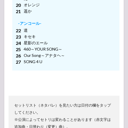
オレンジ
遥か
-アンコール-
道
キセキ
星影のエール
460～YOUR SONG～
Our Song～アナタヘ～
SONG 4 U
セットリスト（ネタバレ）を見たい方は日付の欄をタップ
してください。
※公演によってセトリは変わることがあります（赤文字は
追加曲・日替わり（変更）曲）。