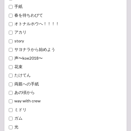
手紙
春を待ちわびて
オトナルホウへ！！！！
アカリ
story
サヨナラから始めよう
声〜koe2018〜
花束
たけてん
両親への手紙
あの頃から
way with crew
ミドリ
ガム
光