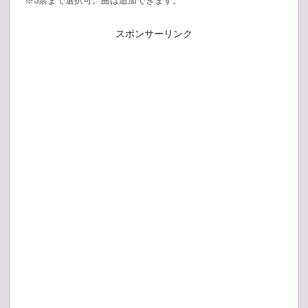
※3票まで選択可。曲は追加できます。
スポンサーリンク