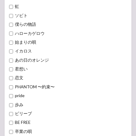
虹
ソビト
僕らの物語
ハローカゲロウ
始まりの唄
イカロス
あの日のオレンジ
君想い
恋文
PHANTOM 〜約束〜
pride
歩み
ビリーブ
BE FREE
卒業の唄