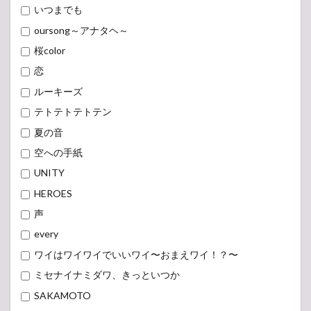
いつまでも
oursong～アナタヘ～
桜color
恋
ルーキーズ
テトテトテトテン
夏の音
空への手紙
UNITY
HEROES
声
every
ワイはワイワイでいいワイ〜おまえワイ！？〜
ミセナイナミダワ、きっといつか
SAKAMOTO