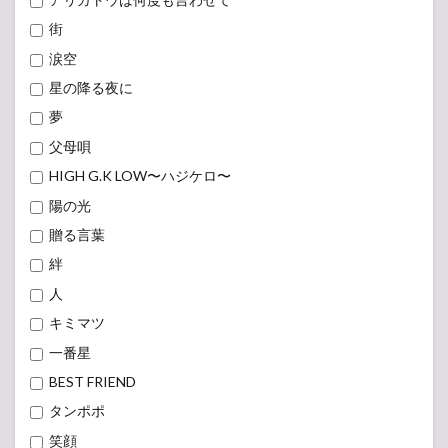
街
涙空
星の降る夜に
夢
父母唄
HIGH G.K LOW〜ハジケロ〜
陽の光
贈る言葉
絆
人
キミマツ
一番星
BEST FRIEND
タンポポ
笑顔