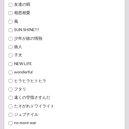
友達の唄
相思相愛
風
SUN SHINE!!!
少年が故の情熱
旅人
子犬
NEW LIFE
wonderful
ヒラヒラヒトヒラ
フタリ
遠くの空指さすんだ
たそがれトワイライト
ジュブナイル
no more war