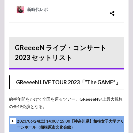
スト
3.1
GReeeeN
LIVE TOUR
2022「GReeeeN
と不思議な大脱
走」
4
GReeeeN ライブ・コンサート
GReeeeN
ライブ・
2023 セットリスト
コンサー
ト 2021
セットリ
スト
GReeeeN LIVE TOUR 2023「“The GAME”」
4.1
GReeeeN
2021年ツ
約半年間をかけて全国を巡るツアー。GReeeeN史上最大規模
アー 「ツ
の全49公演となる。
ーナゲー
ル 全繋大
作戦 ～何
2023/06/24(土) 14:00 / 15:00【神奈川県】相模女子大学グリ
処かに広
ーンホール（相模原市文化会館）
がる大き