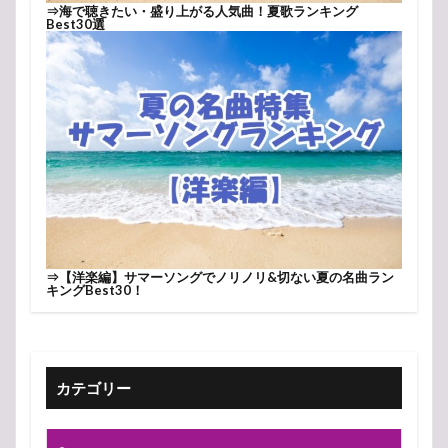
⇒
海で聴きたい・盛り上がる人気曲！夏歌ランキング
Best30選
⇒
【洋楽編】サマーソングでノリノリ&切ない夏の名曲ラン
キングBest30！
カテゴリー