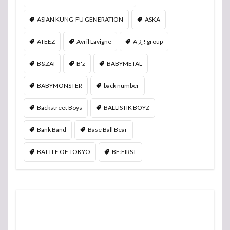
ASIAN KUNG-FU GENERATION
ASKA
ATEEZ
Avril Lavigne
Aぇ! group
B&ZAI
B'z
BABYMETAL
BABYMONSTER
back number
Backstreet Boys
BALLISTIK BOYZ
Bank Band
Base Ball Bear
BATTLE OF TOKYO
BE:FIRST