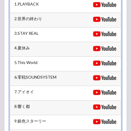
EVIL
1.PLAYBACK
STAGE
2.世界の終わり
3.STAY REAL
4.夏休み
5.This World
6.零戦SOUNDSYSTEM
7.アイオイ
8.響く都
9.銀色スターリー