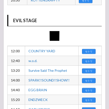
20:30
ROTTENGRAFFTY
セトリ
EVIL STAGE
12:00
COUNTRY YARD
セトリ
12:40
w.o.d.
セトリ
13:20
Survive Said The Prophet
セトリ
14:00
SPARK!!SOUND!!SHOW!!
セトリ
14:40
EGG BRAIN
セトリ
15:20
ENDZWECK
セトリ