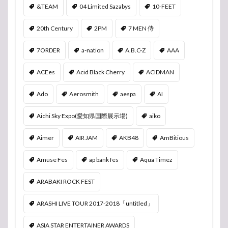
&TEAM
04 Limited Sazabys
10-FEET
20th Century
2PM
7 MEN 侍
7ORDER
a-nation
A.B.C-Z
AAA
ACEes
Acid Black Cherry
ACIDMAN
Ado
Aerosmith
aespa
AI
Aichi Sky Expo(愛知県国際展示場)
aiko
Aimer
AIR JAM
AKB48
AmBitious
Amuse Fes
ap bank fes
Aqua Timez
ARABAKI ROCK FEST
ARASHI LIVE TOUR 2017-2018「untitled」
ASIA STAR ENTERTAINER AWARDS