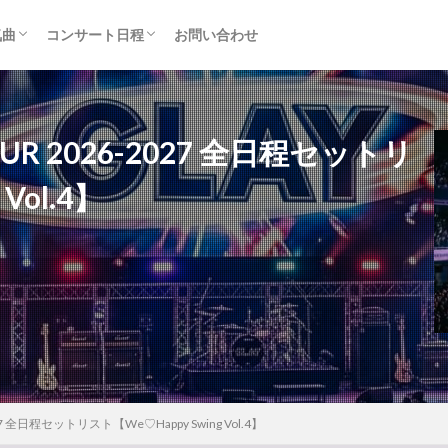
気曲
コンサート日程
お問い合わせ
TAINMENT (旧ジャニーズ)
アルバム
セトリ・まとめ
ライブレポ
カード枠
OUR 2026-2027 全日程セットリ
Vol.4】
027 全日程セットリスト【We♡Happy Swing Vol.4】