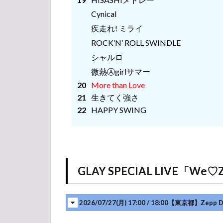
疾走れ! ミライ
HIGHCOMMUNICATIONS
Cynical
ROCK’N’ ROLL SWINDLE
TOUR 2026 in Zepp
疾走れ! ミライ
DiverCity “Zead Or Zlive”
シャルロ
ROCK’N’ ROLL SWINDLE
1.6
微熱Ⓐgirlサマー
シャルロ
HIGHCOMMUNICATIONS
TOUR 2026 “GLAY-
微熱Ⓐgirlサマー
complete BEST”（ハイコ
More than Love
ミツアー）
生きてく強さ
1.7
HAPPY SWING
GLAY
ARENA
TOUR
2026-2027
“EXOFIRE”
GLAY SPECIAL LIVE「We♡Z
1.8
LAWSON
50th
2026/07/27(月) 17:00 / 18:00【東京都】Zepp 
Anniversary
presents