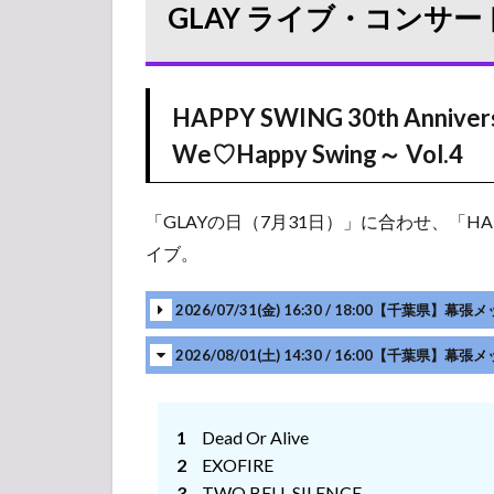
GLAY ライブ・コンサート
コン
サー
ト
2026
セッ
HAPPY SWING 30th Anniver
トリ
We♡Happy Swing～ Vol.4
スト
1.1
「GLAYの日（7月31日）」に合わせ、「HA
HAPPY
SWING
イブ。
30th
Anniversary
2026/07/31(金) 16:30 / 18:00【千葉県
GLAY
SPECIAL
2026/08/01(土) 14:30 / 16:00【千葉県
LIVE ～
We♡Happy
Swing～
Vol.4
Dead Or Alive
EXOFIRE
1.2
GLAY
TWO BELL SILENCE
SPECIAL