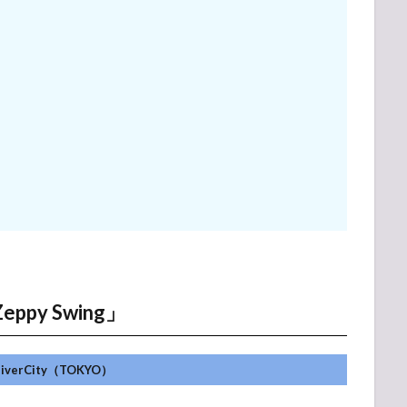
eppy Swing」
DiverCity（TOKYO）