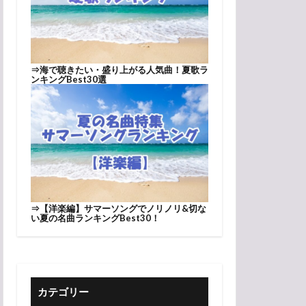
⇒
海で聴きたい・盛り上がる人気曲！夏歌ラ
ンキングBest30選
⇒
【洋楽編】サマーソングでノリノリ&切な
い夏の名曲ランキングBest30！
カテゴリー