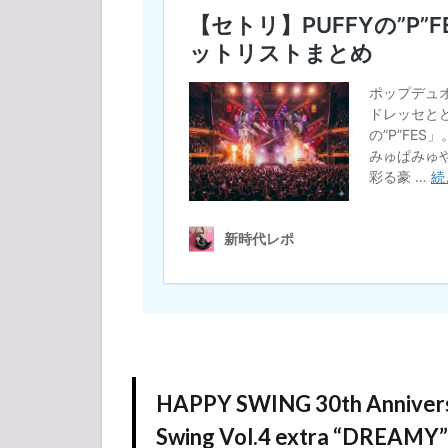
by GLAY
EXPO
2.4
BEAT
AX
Vol.6
2.5
The
Millennium
Eve 2025
3
GLAY
ライ
ブ・
コン
サー
ト
2024-
HAPPY SWING 30th Anniver
2025
セッ
Swing Vol.4 extra “DREAMY”