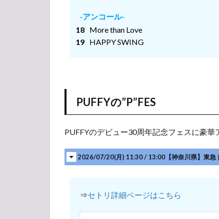
GARDEN
THEATER
-アンコール-
2.2
GLAY
More than Love
30th
HAPPY SWING
Anniversary
GLAY
EXPO
2024-2025
GRAND
PUFFYの”P”FES
FINALE
2.3
GLAY
30th
PUFFYのデビュー30周年記念フェスに豪
Anniversary
Special Live
2026/07/20(月) 11:30 / 13:00【神奈
in KT Zepp
Yokohama
“DRIVE
1993〜
⇒
セトリ詳細ページはこちら
2026”
Presented