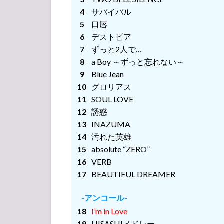
LIVE「We♡Zeppy
サバイバル
Swing」
口唇
デストピア
1.3
ずっと2人で…
PUFFY
の”P”FES
a Boy ～ずっと忘れない～
Blue Jean
1.4
グロリアス
HAPPY
SOUL LOVE
SWING
30th
誘惑
Anniversary
INAZUMA
GLAY
汚れた英雄
SPECIAL
absolute “ZERO”
LIVE
VERB
We♡Happy
Swing Vol.4
-アンコール-
BEAUTIFUL DREAMER
extra
“DREAMY”
-アンコール-
in VENEZIA
I’m in Love
Cynical
1.5
HISASHIメドレー