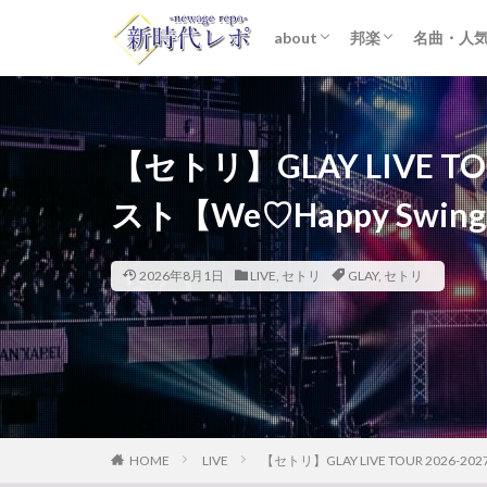
about
邦楽
名曲・人
ライター紹介
プライバシーポリシー
免責事項
STARTO ENTER
女性アイドル
K-POP
洋楽
おすすめ
歌詞考察
【セトリ】GLAY LIVE T
スト【We♡Happy Swing 
2026年8月1日
LIVE
,
セトリ
GLAY
,
セトリ
HOME
LIVE
【セトリ】GLAY LIVE TOUR 2026-2