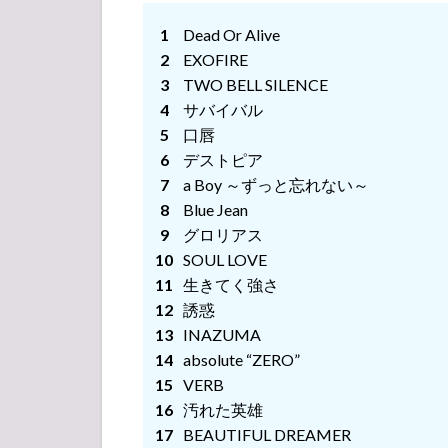
GLAY
Dead Or Alive
Special
EXOFIRE
LIVE
TWO BELL SILENCE
2
サバイバル
GLAY
口唇
ライ
デストピア
ブ・
コン
a Boy ～ずっと忘れない～
サー
Blue Jean
ト
グロリアス
2025
SOUL LOVE
セッ
生きてく強さ
トリ
スト
誘惑
INAZUMA
2.1
absolute “ZERO”
LIVE at
VERB
HOME
vol.9 in
汚れた英雄
TOKYO
BEAUTIFUL DREAMER