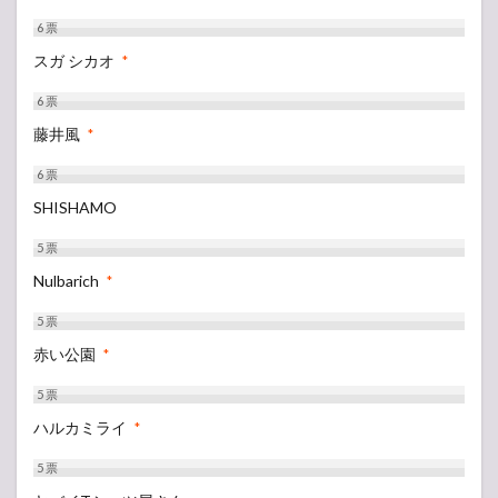
6
票
スガ シカオ
*
6
票
藤井風
*
6
票
SHISHAMO
5
票
Nulbarich
*
5
票
赤い公園
*
5
票
ハルカミライ
*
5
票