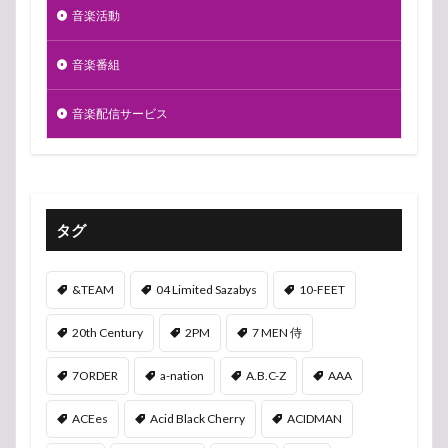
音楽活動
音楽番組
音楽配信サービス
タグ
&TEAM
04 Limited Sazabys
10-FEET
20th Century
2PM
7 MEN 侍
7ORDER
a-nation
A.B.C-Z
AAA
ACEes
Acid Black Cherry
ACIDMAN