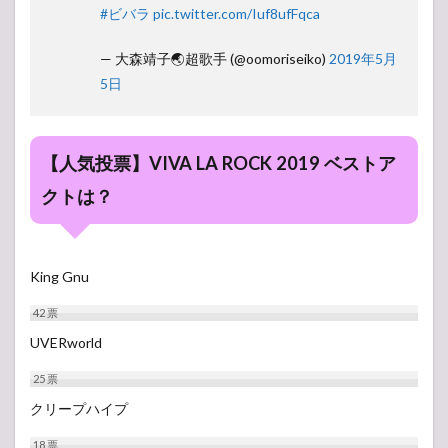
#ビバラ
pic.twitter.com/Iuf8ufFqca
— 大森靖子🌏超歌手 (@oomoriseiko)
2019年5月
5日
【人気投票】VIVA LA ROCK 2019 ベストア
クトは？
King Gnu
42
票
UVERworld
25
票
クリープハイプ
18
票