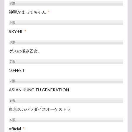
9
票
神聖かまってちゃん
*
9
票
SKY-HI
*
8
票
ゲスの極み乙女。
7
票
10-FEET
7
票
ASIAN KUNG-FU GENERATION
6
票
東京スカパラダイスオーケストラ
6
票
official
*