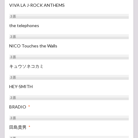
VIVA LA J-ROCK ANTHEMS
3
票
the telephones
3
票
NICO Touches the Walls
3
票
キュウソネコカミ
3
票
HEY-SMITH
3
票
BRADIO
*
3
票
田島貴男
*