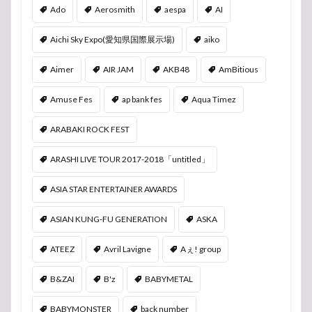
Ado
Aerosmith
aespa
AI
Aichi Sky Expo(愛知県国際展示場)
aiko
Aimer
AIR JAM
AKB48
AmBitious
Amuse Fes
ap bank fes
Aqua Timez
ARABAKI ROCK FEST
ARASHI LIVE TOUR 2017-2018「untitled」
ASIA STAR ENTERTAINER AWARDS
ASIAN KUNG-FU GENERATION
ASKA
ATEEZ
Avril Lavigne
Aぇ! group
B&ZAI
B'z
BABYMETAL
BABYMONSTER
back number