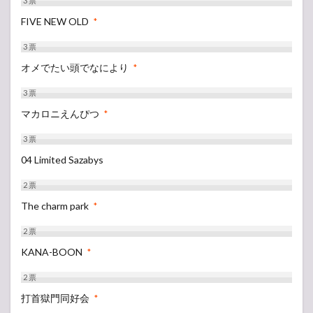
3
票
FIVE NEW OLD
*
3
票
オメでたい頭でなにより
*
3
票
マカロニえんぴつ
*
3
票
04 Limited Sazabys
2
票
The charm park
*
2
票
KANA-BOON
*
2
票
打首獄門同好会
*