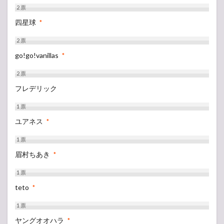
2
票
四星球
*
2
票
go!go!vanillas
*
2
票
フレデリック
1
票
ユアネス
*
1
票
眉村ちあき
*
1
票
teto
*
1
票
ヤングオオハラ
*