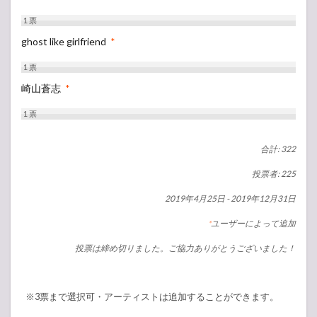
1
票
ghost like girlfriend
*
1
票
崎山蒼志
*
1
票
合計: 322
投票者: 225
2019年4月25日
-
2019年12月31日
ユーザーによって追加
*
投票は締め切りました。ご協力ありがとうございました！
※3票まで選択可・アーティストは追加することができます。