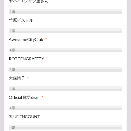
ヤバイTシャツ屋さん
4
票
竹原ピストル
4
票
AwesomeCityClub
*
4
票
ROTTENGRAFFTY
*
4
票
大森靖子
*
4
票
Official 髭男dism
*
4
票
BLUE ENCOUNT
3
票