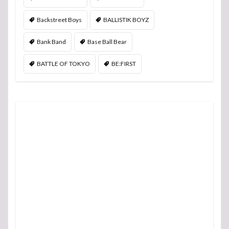
Backstreet Boys
BALLISTIK BOYZ
Bank Band
Base Ball Bear
BATTLE OF TOKYO
BE:FIRST