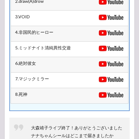
2.draw(A)drow
2.2
VIVA!
3.VOID
STAGE
2.3
4.非国民的ヒーロー
CAVE
STAGE
5.ミッドナイト清純異性交遊
2.4
GARDEN
STAGE
6.絶対彼女
7.マジックミラー
8.死神
大森靖子ライブ終了！ありがとうございました
ナナちゃんシールはどこまで届きましたか