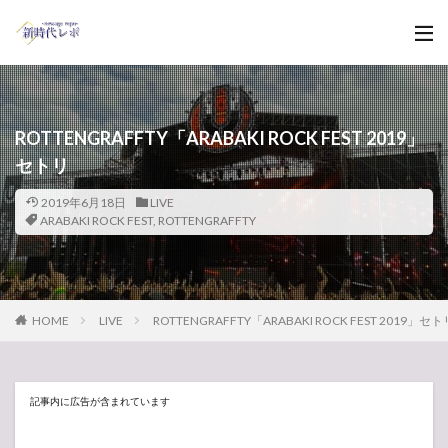
ROTTENGRAFFTY「ARABAKI ROCK FEST 2019」
セトリ
2019年6月18日
LIVE
ARABAKI ROCK FEST
,
ROTTENGRAFFTY
HOME
LIVE
ROTTENGRAFFTY「ARABAKI ROCK FEST 2019」セト
記事内に広告が含まれています