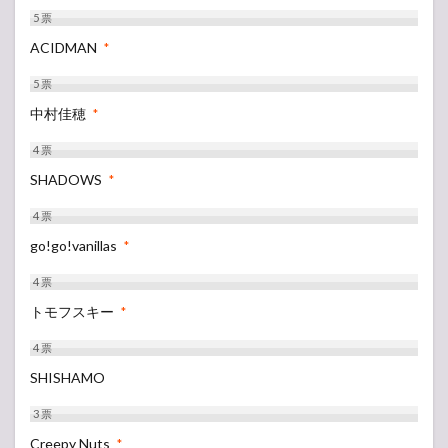
5
票
ACIDMAN
*
5
票
中村佳穂
*
4
票
SHADOWS
*
4
票
go!go!vanillas
*
4
票
トモフスキー
*
4
票
SHISHAMO
3
票
Creepy Nuts
*