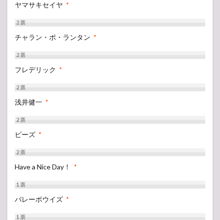
ヤマサキセイヤ
*
2
票
チャラン・ポ・ランタン
*
2
票
フレデリック
*
2
票
浅井健一
*
2
票
ピーズ
*
2
票
Have a Nice Day！
*
1
票
バレーボウイズ
*
1
票