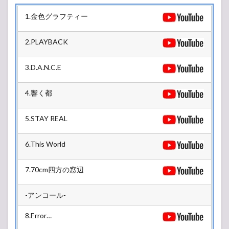
HATAHATA
1.金色グラフティー
2.3
TSUGARU
2.PLAYBACK
2.4
ARAHABAKI
3.D.A.N.C.E
2.5
HANAGASA
4.響く都
2.6
BAN-
5.STAY REAL
ETSU
2.7
6.This World
HASEKURA
Revolution
× 東北ライ
7.70cm四方の窓辺
ブハウス大
作戦STAGE
-アンコール-
2.8
ZAQ
8.Error…
View