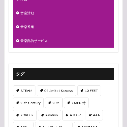
音楽活動
音楽番組
音楽配信サービス
タグ
&TEAM
04 Limited Sazabys
10-FEET
20th Century
2PM
7 MEN 侍
7ORDER
a-nation
A.B.C-Z
AAA