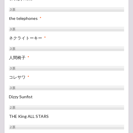
3
票
the telephones
*
3
票
ネクライトーキー
*
3
票
人間椅子
*
3
票
コレサワ
*
3
票
Dizzy Sunfist
2
票
THE King ALL STARS
2
票