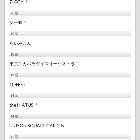
ZIGGY
*
23
票
女王蜂
*
19
票
あいみょん
18
票
東京スカパラダイスオーケストラ
*
15
票
10-FEET
14
票
the HIATUS
*
14
票
UNISON SQUARE GARDEN
12
票