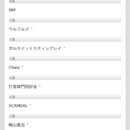
8
票
SiM
7
票
ウルフルズ
*
7
票
ポルカドットスティングレイ
*
7
票
Chara
*
6
票
打首獄門同好会
*
6
票
SCANDAL
*
5
票
崎山蒼志
*