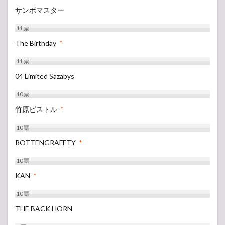
サンボマスター
11
票
The Birthday
*
11
票
04 Limited Sazabys
10
票
竹原ピストル
*
10
票
ROTTENGRAFFTY
*
10
票
KAN
*
10
票
THE BACK HORN