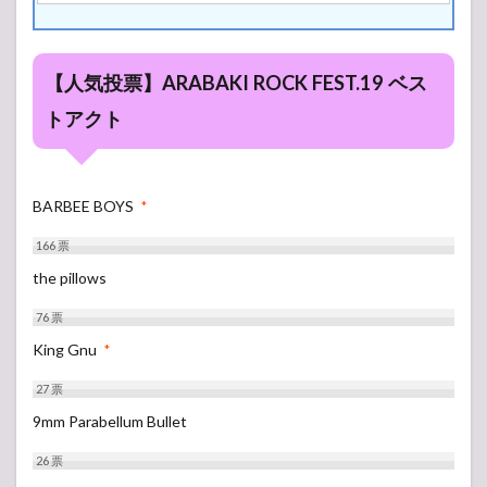
Village
【人気投票】ARABAKI ROCK FEST.19 ベス
トアクト
BARBEE BOYS
*
166
票
the pillows
76
票
King Gnu
*
27
票
9mm Parabellum Bullet
26
票