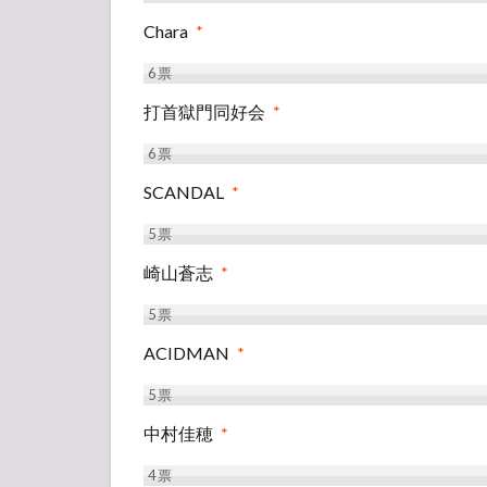
Chara
*
6
票
打首獄門同好会
*
6
票
SCANDAL
*
5
票
崎山蒼志
*
5
票
ACIDMAN
*
5
票
中村佳穂
*
4
票