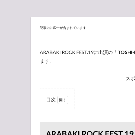
記事内に広告が含まれています
ARABAKI ROCK FEST.19に出演の
「TOSHI-
ます。
ス
目次
1
ARABAKI
ROCK
FEST.19「TOSHI-
LOW
ARABAKI ROCK FEST.1
(BRAHMAN/OAU)」