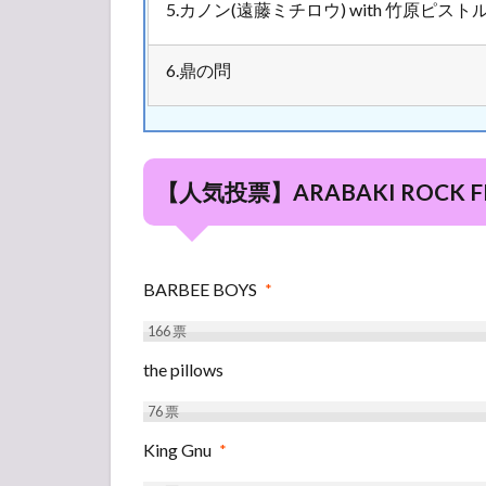
TSUGARU
5.カノン(遠藤ミチロウ) with 竹原ピスト
2.4
6.鼎の問
ARAHABAKI
2.5
HANAGASA
2.6
【人気投票】ARABAKI ROCK F
BAN-
ETSU
2.7
HASEKURA
BARBEE BOYS
*
Revolution
× 東北ライ
166
票
ブハウス大
the pillows
作戦STAGE
2.8
76
票
ZAQ
King Gnu
*
View
Village