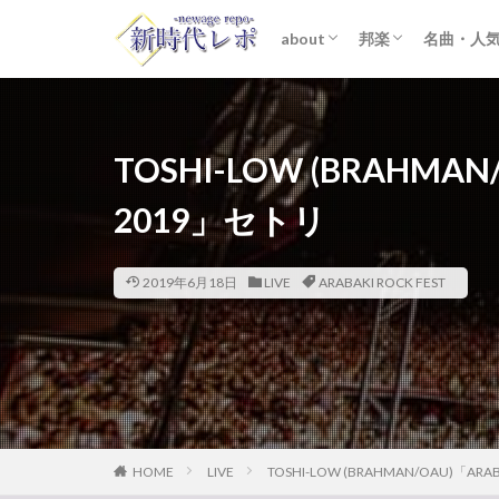
about
邦楽
名曲・人
ライター紹介
プライバシーポリシー
免責事項
STARTO ENTER
女性アイドル
K-POP
洋楽
おすすめ
歌詞考察
TOSHI-LOW (BRAHMAN/
2019」セトリ
2019年6月18日
LIVE
ARABAKI ROCK FEST
HOME
LIVE
TOSHI-LOW (BRAHMAN/OAU)「ARAB