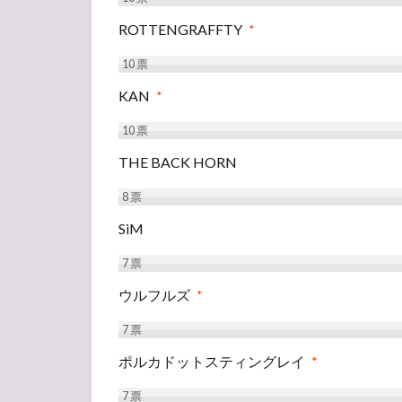
ROTTENGRAFFTY
*
10
票
KAN
*
10
票
THE BACK HORN
8
票
SiM
7
票
ウルフルズ
*
7
票
ポルカドットスティングレイ
*
7
票