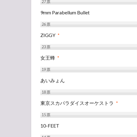
27
票
9mm Parabellum Bullet
26
票
ZIGGY
*
23
票
女王蜂
*
19
票
あいみょん
18
票
東京スカパラダイスオーケストラ
*
15
票
10-FEET