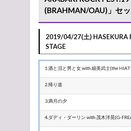
セットリスト
(BRAHMAN/OAU)」
1.1
2019/04/27(土)
HASEKURA
Revolution × 東
2019/04/27(土) HASEKU
北ライブハウ
STAGE
ス大作戦
STAGE
2
1.酒と泪と男と女 with 細美武士(the HIAT
2019/04/27(土)
タイムテーブ
ル
2.帰り道
2.1
MICHINOKU
3.満月の夕
2.2
HATAHATA
4.ダディ・ダーリン with 茂木洋晃(G-FREA
2.3