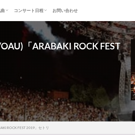
気曲
コンサート日程
お問い合わせ
TAINMENT (旧ジャニーズ)
アルバム
セトリ・まとめ
ライブレポ
カード枠
OAU)「ARABAKI ROCK FEST
AKI ROCK FEST 2019」セトリ