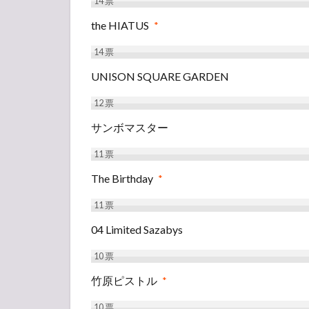
14
票
the HIATUS
*
14
票
UNISON SQUARE GARDEN
12
票
サンボマスター
11
票
The Birthday
*
11
票
04 Limited Sazabys
10
票
竹原ピストル
*
10
票