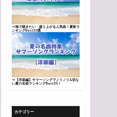
⇒
海で聴きたい・盛り上がる人気曲！夏歌ラ
ンキングBest30選
⇒
【洋楽編】サマーソングでノリノリ&切な
い夏の名曲ランキングBest30！
カテゴリー