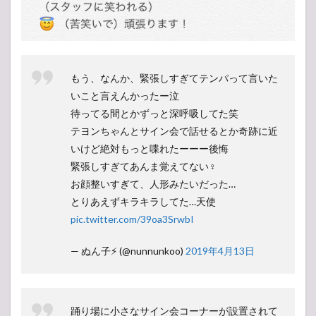
もう、なんか、緊張しすぎてテンパって言いた
いこと言えんかったー泣
待ってる間とかずっと深呼吸してた笑
テヨンちゃんとサイン会で話せるとか奇跡に近
いけど絶対もっと喋れたーーー後悔
緊張しすぎてあんま覚えてない‍♀️
お顔整いすぎて、人形みたいだった…
とりあえずキラキラしてた…天使
pic.twitter.com/39oa3SrwbI
— ぬん子⚡️ (@nunnunkoo)
2019年4月13日
踊り場に小さなサイン会コーナーが設置されて