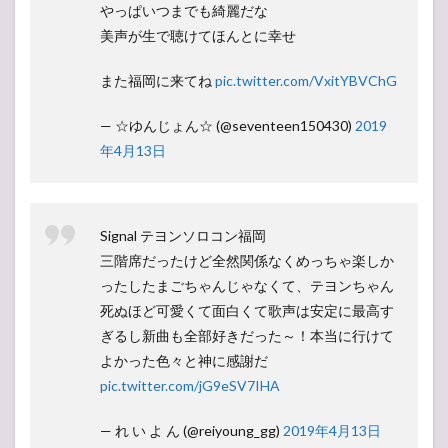
やっぱいつまでも綺麗だな
美声が生で聴けてほんとに幸せ
また福岡に来てね
pic.twitter.com/VxitYBVChG
— ☆ゆんじょん☆ (@seventeen150430)
2019
年4月13日
Signal テヨンソロコン福岡
三階席だったけど全然関係なくめっちゃ楽しか
ったしたまごちゃんじゃなくて、テヨンちゃん
死ぬほど可愛くて面白くて歌声は安定に最高す
ぎるし新曲も全部好きだった～！本当に行けて
よかった色々と神に感謝だ
pic.twitter.com/jG9eSV7IHA
— れ い よ ん (@reiyoung_gg)
2019年4月13日