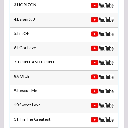
3.HORIZON
4.Baram X 3
5.I’m OK
6.I Got Love
7.TURNT AND BURNT
8.VOICE
9.Rescue Me
10.Sweet Love
11.I’m The Greatest