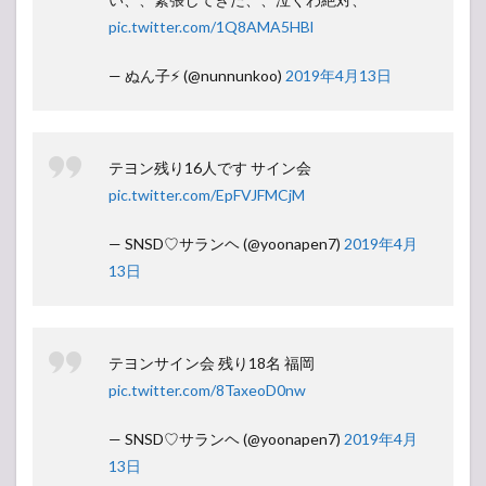
（曲
pic.twitter.com/1Q8AMA5HBl
順）
2
— ぬん子⚡️ (@nunnunkoo)
2019年4月13日
TAEYEON
JAPAN
TOUR
2019 ～
Signal～
テヨン残り16人です サイン会
ツアー日
pic.twitter.com/EpFVJFMCjM
程・スケ
ジュール
— SNSD♡サランヘ (@yoonapen7)
2019年4月
3
13日
【ア
ンケ
ー
ト】
人気
テヨンサイン会 残り18名 福岡
投票
pic.twitter.com/8TaxeoD0nw
所
— SNSD♡サランヘ (@yoonapen7)
2019年4月
13日