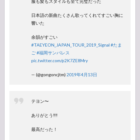
服も髪もスタイルも全て完璧だった
日本語の新曲たくさん歌ってくれてすごい胸に
響いた
余韻がすごい
#TAEYEON_JAPAN_TOUR_2019_Signal
#たま
ご
#福岡サンパレス
pic.twitter.com/p2K7ZE8Mry
— (@gongoncjtm)
2019年4月13日
テヨン〜
ありがとう‼‼
最高だった！