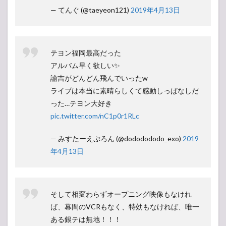
— てんぐ (@taeyeon121)
2019年4月13日
テヨン福岡最高だった
アルバム早く欲しい✨
諭吉がどんどん飛んでいったw
ライブは本当に素晴らしくて感動しっぱなしだ
った…テヨン大好き
pic.twitter.com/nC1p0r1RLc
— みすたーえぷろん (@dododododo_exo)
2019
年4月13日
そして相変わらずオープニング映像もなけれ
ば、幕間のVCRもなく、特効もなければ、唯一
ある銀テは無地！！！