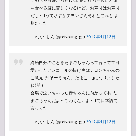
てめちゃ可愛だった｢水族館に行った後に寿司
を食べる度に苦しくなるけど、お寿司はお寿司
だし～｣ってさすがテヨンさんそれとこれとは
別だった
— れ い よ ん (@reiyoung_gg)
2019年4月13日
終始自分のことをたまごちゃんって言ってて可
愛かったアンコールの掛け声はテヨンちゃんの
ご意見で｢そーうぉん、たまご！｣になりました
ね( 笑 )
会場で泣いちゃった赤ちゃんに向かっても｢た
まごちゃんだよ～こわくないよ～｣て日本語で
言ってた
— れ い よ ん (@reiyoung_gg)
2019年4月13日