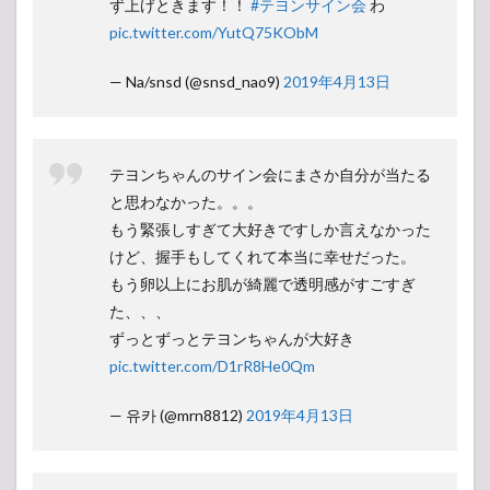
ず上げときます！！
#テヨンサイン会
わ
pic.twitter.com/YutQ75KObM
— Na/snsd (@snsd_nao9)
2019年4月13日
テヨンちゃんのサイン会にまさか自分が当たる
と思わなかった。。。
もう緊張しすぎて大好きですしか言えなかった
けど、握手もしてくれて本当に幸せだった。
もう卵以上にお肌が綺麗で透明感がすごすぎ
た、、、
ずっとずっとテヨンちゃんが大好き
pic.twitter.com/D1rR8He0Qm
— 유카 (@mrn8812)
2019年4月13日