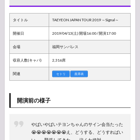
コン
サー
ト
タイトル
TAEYEON JAPAN TOUR 2019 ～Signal～
2019
福岡
サン
開催日
2019/04/13(土) 開場16:00 / 開演17:00
パレ
ス
会場
福岡サンパレス
1.1
開演
収容人数(キャパ)
2,316席
前の
様子
関連
セトリ
座席表
1.2
ライ
ブレ
ポ
開演前の様子
（感
想）
1.3
やばいやばいテヨンちゃんのサイン会当たった
セッ
トリ
😭😭😭😭😭😭😭え、どうする、どうすればい
スト
い、、緊張してきた、、泣くわ絶対、