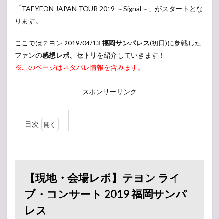
「TAEYEON JAPAN TOUR 2019 ～Signal～」がスタートとな
ります。
ここではテヨン 2019/04/13
福岡サンパレス
(初日)に参戦した
ファンの
感想レポ、セトリ
を紹介していきます！
※このページはネタバレ情報を含みます。
スポンサーリンク
目次
1
【現
地・
会場
レ
【現地・会場レポ】テヨン ライ
ポ】
テヨ
ブ・コンサート 2019 福岡サンパ
ン ラ
レス
イ
ブ・