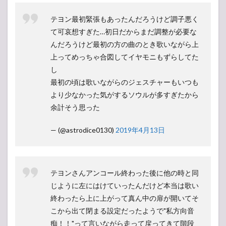
テヨン最初緊張もあったんだろうけど調子悪く
て可哀想すぎた…初日だからまだ調整が必要な
んだろうけど最初の方の曲のとき歌いながら上
上ってめっちゃ合図してイヤモニもずらしてた
し
最初の頃は歌いながらのジェスチャーもいつも
より少なかった気がするソウルが多すぎたから
余計そう思った
— (@astrodice0130)
2019年4月13日
テヨンさんアンコール終わった後に他の時と同
じように左にはけていったんだけど本当は歌い
終わったら上に上がって真ん中の扉が開いてそ
こから出て閉まる設定だったようで"私方向音
痴！！"って言いながら走って戻ってきて階段