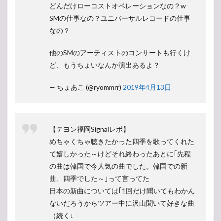
どんだけローコストオペレーションなの？w
SMの仕事なの？ユニバーサルレコードの仕事
なの？
他のSMのアーティストのコンサートも行くけ
ど、もうちょいなんか演出あるよ？
— ちょあこ (@ryommrr)
2019年4月13日
【テヨン福岡Signalレポ】
めちゃくちゃ聴きたかった四季を歌ってくれた
て嬉しかった～けどそれ終わったあとに｢先程
の曲は韓国で今人気の曲でした。韓国での新
曲、四季でした～｣って言ってた
日本の新曲については｢1回だけ聞いてもわかん
ないだろうからツアー中に沢山聞いて好きな曲
（続く↓