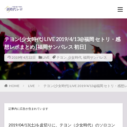
テヨン(少女時代) LIVE 2019/4/13@福岡 セトリ・感
想レポまとめ [福岡サンパレス 初日]
2019年4月22日
LIVE
テヨン
,
少女時代
,
福岡サンパレス
HOME
LIVE
テヨン(少女時代) LIVE 2019/4/13@福岡 セトリ・
記事内に広告が含まれています
2019/04/13(土)を皮切りに、テヨン（少女時代）のソロコン