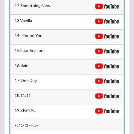
12.Something New
13.Vanilla
14.I Found You
15.Four Seasons
16.Rain
17.One Day
18.11:11
19.SIGNAL
-アンコール-