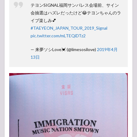
テヨンSIGNAL福岡サンパレス会場前、サイン
会抽選はハズレだったけど😂テヨンちゃんのラ
イブ楽しみ💕
#TAEYEON_JAPAN_TOUR_2019_Signal
pic.twitter.com/mLTEQiDTz2
— 来夢ソシLove💓 (@limesosilove)
2019年4月
13日