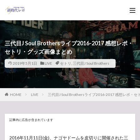
三代目J Soul Brothersライブ2016-2017 感想レポ・
セトリ・グッズ画像まとめ
2019年5月1日
LIVE
セトリ
,
三代目J Soul Brothers
HOME
LIVE
三代目J Soul Brothersライブ2016-2017 感想
記事内に広告が含まれています
2016年11月11日(金)、ナゴヤドームを皮切りに開催された三