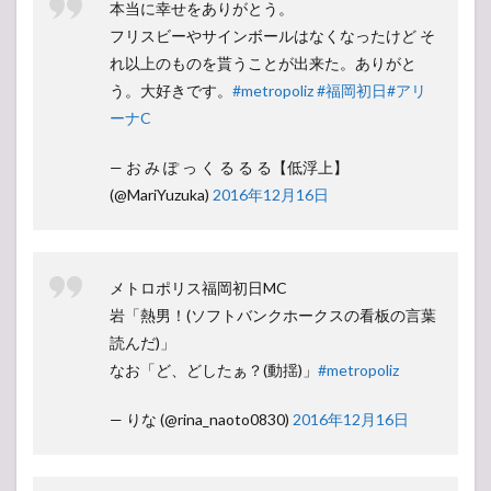
本当に幸せをありがとう。
フリスビーやサインボールはなくなったけど そ
れ以上のものを貰うことが出来た。ありがと
う。大好きです。
#metropoliz
#福岡初日
#アリ
ーナC
— お み ぽ っ く る る る【低浮上】
(@MariYuzuka)
2016年12月16日
メトロポリス福岡初日MC
岩「熱男！(ソフトバンクホークスの看板の言葉
読んだ)」
なお「ど、どしたぁ？(動揺)」
#metropoliz
— りな (@rina_naoto0830)
2016年12月16日