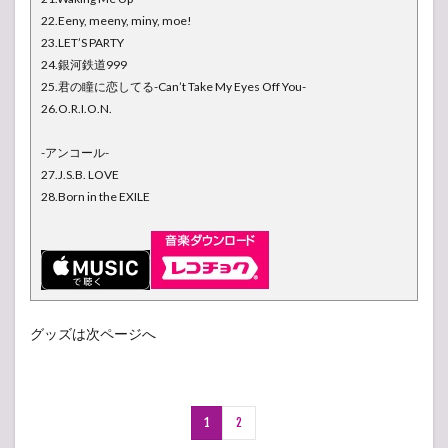
22.Eeny, meeny, miny, moe!
23.LET’S PARTY
24.銀河鉄道999
25.君の瞳に恋してる-Can’t Take My Eyes Off You-
26.O.R.I.O.N.
-アンコール-
27.J.S.B. LOVE
28.Born in the EXILE
グッズは次ページへ
1
2