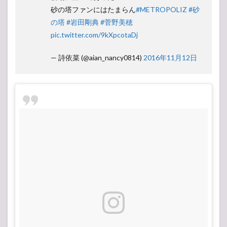
砂の塔ファンにはたまらん
#METROPOLIZ
#砂
の塔
#岩田剛典
#菅野美穂
pic.twitter.com/9kXpcotaDj
— 詩依菜 (@aian_nancy0814)
2016年11月12日