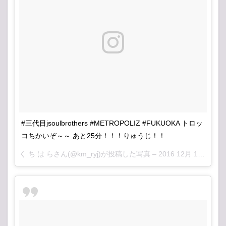
#三代目jsoulbrothers #METROPOLIZ #FUKUOKA トロッ
コちかいぞ～～ あと25分！！！りゅうじ！！
く ち は らさん(@km_ryj)が投稿した写真 –
2016 12月 16 1:05午前 PST