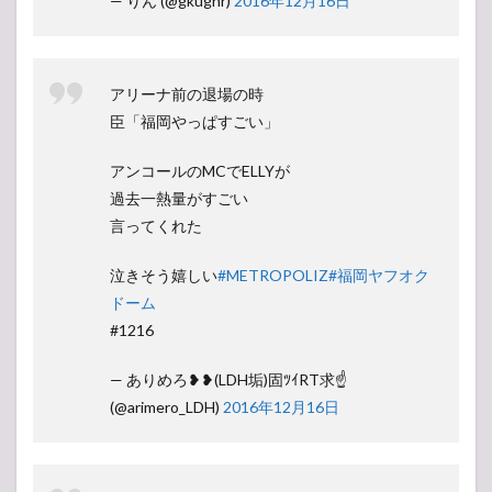
— りん (@gkugnr)
2016年12月16日
アリーナ前の退場の時
臣「福岡やっぱすごい」
アンコールのMCでELLYが
過去一熱量がすごい
言ってくれた
泣きそう嬉しい
#METROPOLIZ
#福岡ヤフオク
ドーム
#1216
— ありめろ❥❥(LDH垢)固ﾂｲRT求☝️
(@arimero_LDH)
2016年12月16日