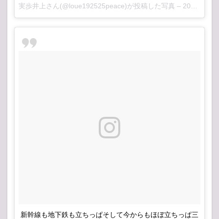
実歩井上さん(@loue192525peace)が投稿した写真 –
2016 12月 16 1:57午前 PST
新幹線も地下鉄も立ちっぱそして今からもほぼ立ちっぱ三