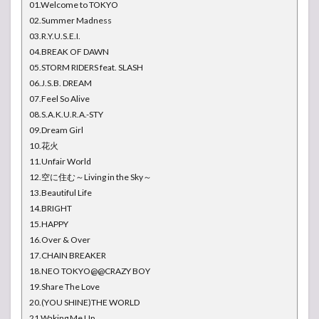
01.Welcome to TOKYO
02.Summer Madness
03.R.Y.U.S.E.I.
04.BREAK OF DAWN
05.STORM RIDERS feat. SLASH
06.J.S.B. DREAM
07.Feel So Alive
08.S.A.K.U.R.A.-STY
09.Dream Girl
10.花火
11.Unfair World
12.空に住む～Living in the Sky～
13.Beautiful Life
14.BRIGHT
15.HAPPY
16.Over & Over
17.CHAIN BREAKER
18.NEO TOKYO@@CRAZY BOY
19.Share The Love
20.(YOU SHINE)THE WORLD
21.Waking Me Up