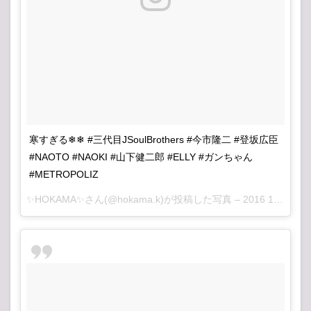
寒すぎる❄❄ #三代目JSoulBrothers #今市隆二 #登坂広臣
#NAOTO #NAOKI #山下健二郎 #ELLY #ガンちゃん
#METROPOLIZ
✨HOKAMA✨さん(@hokama.k)が投稿した写真 –
2016 12月 16 2:35午前 PST