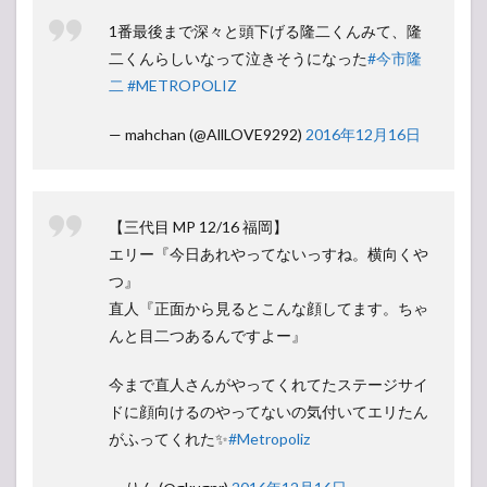
1番最後まで深々と頭下げる隆二くんみて、隆
二くんらしいなって泣きそうになった
#今市隆
二
#METROPOLIZ
— mahchan (@AllLOVE9292)
2016年12月16日
【三代目 MP 12/16 福岡】
エリー『今日あれやってないっすね。横向くや
つ』
直人『正面から見るとこんな顔してます。ちゃ
んと目二つあるんですよー』
今まで直人さんがやってくれてたステージサイ
ドに顔向けるのやってないの気付いてエリたん
がふってくれた✨
#Metropoliz