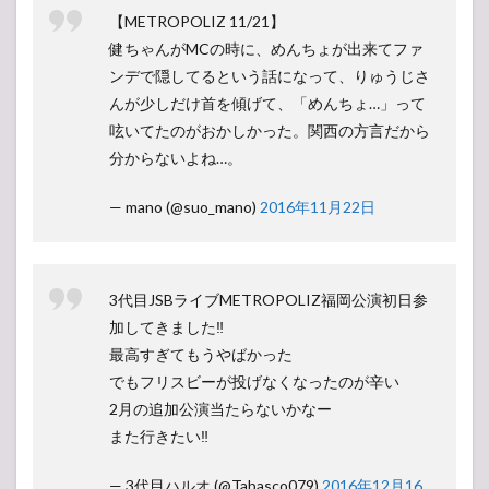
【METROPOLIZ 11/21】
健ちゃんがMCの時に、めんちょが出来てファ
ンデで隠してるという話になって、りゅうじさ
んが少しだけ首を傾げて、「めんちょ…」って
呟いてたのがおかしかった。関西の方言だから
分からないよね…。
— mano (@suo_mano)
2016年11月22日
3代目JSBライブMETROPOLIZ福岡公演初日参
加してきました‼
最高すぎてもうやばかった
でもフリスビーが投げなくなったのが辛い
2月の追加公演当たらないかなー
また行きたい‼
— 3代目ハルオ (@Tabasco079)
2016年12月16