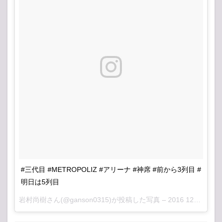
#三代目 #METROPOLIZ #アリーナ #神席 #前から3列目 #
明日は5列目
岩村尚樹さん(@ganson0315)が投稿した写真 –
2016 12月 16 12:01午前 PST