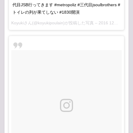
代目JSB行ってきます #metropoliz #三代目jsoulbrothers #
トイレの列が果てしない #1830開演
Koyukiさん(@koyukipoulain)が投稿した写真 –
2016 12月 16 12:53午前 PST