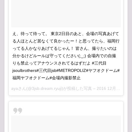
え、待って待って。 東京2日目のあと、会場の写真あげて
る人ほとんど居なくて良かったー！と思ってたら、福岡行
ってる人かなりあげてるじゃん！ 皆さん、撮りたいのは
分かるけどルールは守ってください(;_;) 会場内での自撮
りも禁止ってアナウンスされてるはずだよ #三代目
jsoulbrothers#三代目jsb#METROPOLIZ#ヤフオクドーム#
福岡ヤフオクドーム#会場内撮影禁止
ayaさん(@3jsb.dream.ryuji)が投稿した写真 –
2016 12月 16 1:50午前 PST