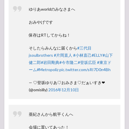
ゆりあworldのみなさまへ
おみやげです
保存はRTしてからね！
そしたらみんなに届くから
#三代目
jsoulbrothers
#片岡直人
#小林直己
#ELLY
#山下
健二郎
#岩田剛典
#今市隆二
#登坂広臣
#東京ド
ーム
#Metropoliz
pic.twitter.com/sRI7D0n4Bh
— ♡登坂ゆりあ♡おみさま♡だぁいすき❤
(@omislily)
2016年12月10日
亜紀さんから航平くんへ
会場に置いてあった！