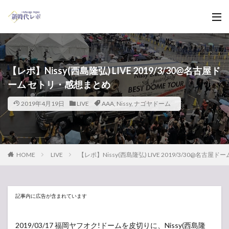
【レポ】Nissy(西島隆弘) LIVE 2019/3/30@名古屋ド
ーム セトリ・感想まとめ
2019年4月19日
LIVE
AAA
,
Nissy
,
ナゴヤドーム
HOME
LIVE
【レポ】Nissy(西島隆弘) LIVE 2019/3/30@名古
記事内に広告が含まれています
2019/03/17 福岡ヤフオク!ドームを皮切りに、Nissy(西島隆