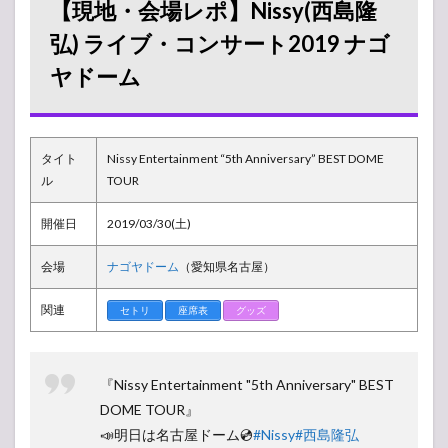
【現地・会場レポ】Nissy(西島隆
Nissy(西
島隆弘)
弘) ライブ・コンサート2019 ナゴ
ライ
ヤドーム
ブ・コ
ンサー
ト2019
ナゴヤ
ドーム
タイト
Nissy Entertainment “5th Anniversary” BEST DOME
1.1
ル
TOUR
開演
前の
開催日
2019/03/30(土)
様子
1.2
会場
ナゴヤドーム
（愛知県名古屋）
アリ
ーナ
関連
セトリ
座席表
グッズ
構
成・
座席
表
『Nissy Entertainment "5th Anniversary" BEST
1.3
DOME TOUR』
ライ
📣明日は名古屋ドーム💿
#Nissy
#西島隆弘
ブレ