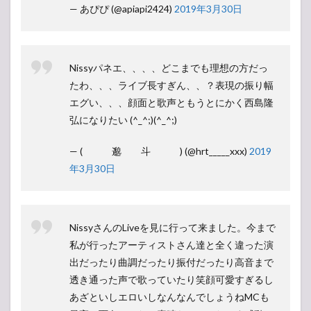
— あぴぴ (@apiapi2424)
2019年3月30日
Nissyパネエ、、、、どこまでも理想の方だっ
たわ、、、ライブ長すぎん、、？表現の振り幅
エグい、、、顔面と歌声ともうとにかく西島隆
弘になりたい (^_^;)(^_^;)
— ( 邈 斗 ) (@hrt_____xxx)
2019
年3月30日
NissyさんのLiveを見に行って来ました。今まで
私が行ったアーティストさん達と全く違った演
出だったり曲調だったり振付だったり高音まで
透き通った声で歌っていたり笑顔可愛すぎるし
あざといしエロいしなんなんでしょうねMCも