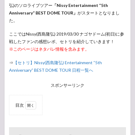
弘)のソロライブツアー
「Nissy Entertainment “5th
Anniversary” BEST DOME TOUR」
がスタートとなりまし
た。
ここではNissy(西島隆弘) 2019/03/30 ナゴヤドーム(初日)に参
戦したファンの感想レポ、セトリを紹介していきます！
※このページはネタバレ情報を含みます。
⇒
【セトリ】Nissy(西島隆弘) Entertainment “5th
Anniversary” BEST DOME TOUR 日程一覧へ
スポンサーリンク
目次
1
【現
地・会
場レ
ポ】