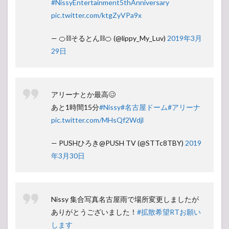
#NissyEntertainment5thAnniversary
pic.twitter.com/ktgZyVPa9x
— 🍊⛓そるとん⛓🍊 (@lippy_My_Luv)
2019年3月
29日
アリーナとか最高🥴
あと1時間15分
#Nissy
#名古屋ドーム
#アリーナ
pic.twitter.com/MHsQf2Wdjl
— PUSHひろき@PUSH TV (@STTc8TBY)
2019
年3月30日
Nissy 集合写真名古屋雨で場所変更しましたが
ありがとうございました！
#拡散希望RTお願い
します