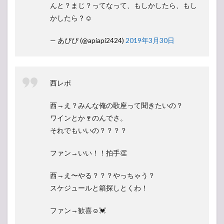
んと？まじ？ってなって、もしかしたら、もし
かしたら？☺︎
— あぴぴ (@apiapi2424)
2019年3月30日
西レポ
西→え？みんな俺の歌座って聞きたいの？
ワインとか🍷のんでさ。
それでもいいの？？？？
ファン→いい！！拍手👏
西→え〜やる？？？やっちゃう？
スケジュールと箱探しとくわ！
ファン→歓喜☺︎💓