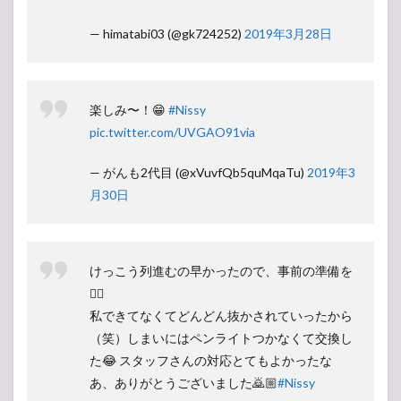
— himatabi03 (@gk724252)
2019年3月28日
楽しみ〜！😁
#Nissy
pic.twitter.com/UVGAO91via
— がんも2代目 (@xVuvfQb5quMqaTu)
2019年3
月30日
けっこう列進むの早かったので、事前の準備を
👌🏻
私できてなくてどんどん抜かされていったから
（笑）しまいにはペンライトつかなくて交換し
た😂 スタッフさんの対応とてもよかったな
あ、ありがとうございました🙇🏼
#Nissy