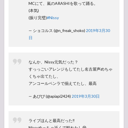
MCにて、嵐のARASHIを歌って踊る。
(本気)
(振り完璧)
#Nissy
— ショコルス (@n_freak_shoko)
2019年3月30
日
なんか、Nissy元気だった？
すっっごいアレンジもしてたし名古屋声めちゃ
くちゃ出てたし、
アンコールペンラで揃えてたし、最高
— あぴぴ (@apiapi2424)
2019年3月30日
ライブほんと最高だった‼️
Nissyめっちゃ近くで観れたし😁