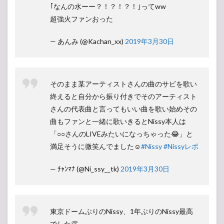
｢なんの水ーー？！？！？！｣ってww
超強火ファンおった
— あんみ (@Kachan_xx)
2019年3月30日
そのまま某アーティストさんの曲のサビを歌い
終えると自分から振り付きでそのアーティスト
さんの代表曲と言ってもいい曲を歌い始めその
曲もファンと一緒に歌いきるとNissy本人は
「○○さんのLIVEみたいになっちゃった😂」と
満足そうに微笑んでました☺︎︎
#Nissy
#Nissyレポ
— ﾁｬﾝﾏﾅ (@Ni_ssy__tk)
2019年3月30日
東京ドームぶりのNissy、1年ぶりのNissy最高
でした👏