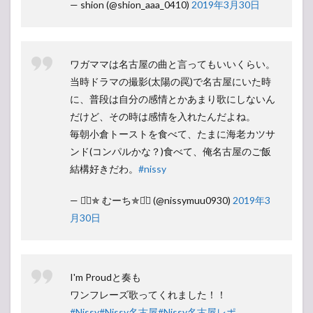
— shion (@shion_aaa_0410)
2019年3月30日
ワガママは名古屋の曲と言ってもいいくらい。
当時ドラマの撮影(太陽の罠)で名古屋にいた時
に、普段は自分の感情とかあまり歌にしないん
だけど、その時は感情を入れたんだよね。
毎朝小倉トーストを食べて、たまに海老カツサ
ンド(コンパルかな？)食べて、俺名古屋のご飯
結構好きだわ。
#nissy
— ◡̈⃝✯ むーち✯◡̈⃝ (@nissymuu0930)
2019年3
月30日
I'm Proudと奏も
ワンフレーズ歌ってくれました！！
#Nissy
#Nissy名古屋
#Nissy名古屋レポ