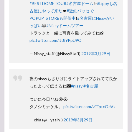
#BESTDOMETOUR
#名古屋ドーム
✨
#Lippyも名
ポ
（感
古屋にやって来た
💋
#近鉄パッセで
想）
POPUP_STOREも開催中
❗️
#名古屋にNissyがい
1.4
っぱい
😍
#Nissyドームツアー
セッ
トラックと一緒に写真を撮ってみてね📸
トリ
pic.twitter.com/lJt89PpU9O
スト
（曲
順）
— Nissy_staff (@NissyStaff)
2019年3月29日
2
Nissy
Entertainment
“5th
Anniversary”
夜のnissyもさりげにライトアップされてて良か
BEST DOME
ったよって伝えるね🌃
#nissy
#名古屋
TOUR ツアー
日程・スケジ
ュール
ついに今日だね😭😭
タノシミナケル。
pic.twitter.com/vFFptcOeVx
3
【ア
ンケ
— chia (@__yssin_)
2019年3月29日
ー
ト】