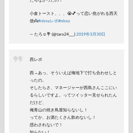
小倉トースト、、、😭💕って恋い焦がれる西天
使👼
#nissyレポ
#nissy
— たろ☺︎💐 (@taro24___)
2019年3月30日
西レポ
西→あっ、そういえば俺地下で打ち合わせしと
ったの。
そしたらさ、マネージャーが西島さんここにい
るらしいですよ。ってツイッター見せられたん
だけど、
俺青山の焼き鳥屋知らないし！
ってか、お酒たくさん飲めないし！
惑わされないで！
知らない！