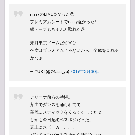
nissyのLIVE良かった😊
プレミアムシートでnissy近かった‼︎
銀テープもちゃんと取れた🎉
来月東京ドームだ\( ˆoˆ )/
今度はプレミアムじゃないから、全体を見れる
かなぁ
— YUKI (@24aaa_yu)
2019年3月30日
アリーナ前方の特権。
某曲でダンスを踊られてて
華麗にスティックをくるくるしてた☺︎
しかも今日超絶ベスポジだった。
真上にスピーカー、、、
バンドメンバーを斜めから拝むという、、、