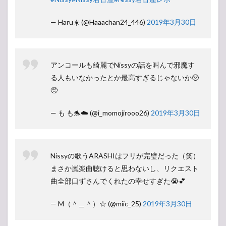
— Haru☀️ (@Haaachan24_446)
2019年3月30日
アンコールも綺麗でNissyの話を叫んで邪魔す
る人もいなかったとか最高すぎるじゃないか🥺
🥺
— も も🐬☁️ (@i_momojirooo26)
2019年3月30日
Nissyの歌うARASHIはフリが完璧だった（笑）
まさか嵐楽曲聴けると思わないし、リクエスト
曲全部口ずさんでくれたの幸せすぎた😭💕
— M（＾＿＾）☆ (@miic_25)
2019年3月30日