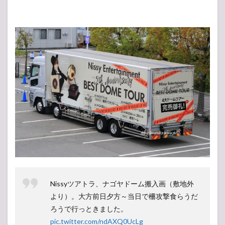
Nissyツアトラ、ナゴヤドーム搬入画（敷地外
より）。大方前日夕方～当日で柵攻撃食らうだ
ろうで行っときました。
pic.twitter.com/ndAXQ0UcLg