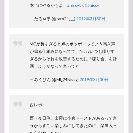
本当にやるかもよ！
#nissyレポ
#nissy
— たろ☺︎💐 (@taro24___)
2019年3月30日
MCが長すぎると鳩のポッポーっていう鳴き声
が鳴る仕組みになってて、Nissyいつも喋りす
ぎるからそれを改善するために「喋り会」を計
画しようかなって言ってた
— みくぴん (@Mi_24Nissy)
2019年3月30日
西レポ
西→今日俺、楽屋に小倉トーストがあるって言
うからすごい楽しみにしてきたのに、楽屋入っ
たらなかったの！