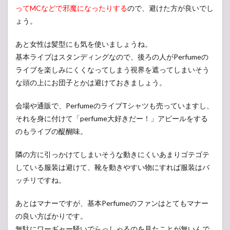
ってMCなどで邪魔になったりする
ので、避けた方が良いでし
ょう。
あと女性は髪型にも気を使いましょうね。
基本ライブはスタンディングなので、後ろの人がPerfumeの
ライブを楽しみにくくなってしまう視界を遮ってしまいそう
な頭の上にお団子とかは避けておきましょう。
会場や通販で、PerfumeのライブTシャツも売っていますし、
それを身に付けて「perfume大好きだー！」アピールをする
のもライブの醍醐味。
隣の方に引っかけてしまいそうな動きにくいあまりゴテゴテ
している服装は避けて、靴を動きやすい物にすれば服装はバ
ッチリですね。
あとはマナーですが、基本Perfumeのファンはとてもマナー
の良い方ばかりです。
無駄にワーギャー騒いでらっしゃるのを見たことが無いんで