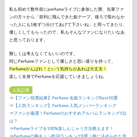
私も初めて数年前にperfumeライブに参加した際、先輩ファ
ンの方々から「前列に飛んできた銀テープ、後ろで取れなか
った人にも1枚ずつ分けてあげて下さいね」と周ってきたり、
優しくしてもらったので、私もそんなファンになりたいなあ
と思っております。
難しくは考えなくてもいいのです。
同じPerfumeファンとして優しさと思い遣りを持って、
Perfumeがんばれ！という気持ちがあれば大丈夫！
楽しく全身でPerfumeを応援していきましょうね。
人気記事
⇒
【ファン投票結果】Perfume 名曲ランキングBest30選
⇒
【人気ランキング】Perfume 人気メンバーランキング
⇒
ファンが厳選！Perfumeのおすすめアルバムランキング1位
は？
⇒
Perfumeライブを100%楽しんじゃう方法教えます！
⇒
Perfumeの胸キュン歌詞ランキング8選！曲に込められた意