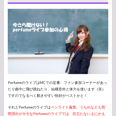
Perfume
ライブの
楽しみ方
のポイン
ト
3
Perfume
の人気グ
ッズや待
ち時間
4
本
当に見応
えがある
Perfume
ライブ☆
PerfumeのライブはMCでの定番、ファン参加コーナーがあっ
5
たり曲中に飛び跳ねたり、結構意外と体力を使います（笑）
まと
ですのでなるべく動きやすい恰好がベストかと！
め
それとPerfumeのライブは
ペンライト厳禁
。
うちわなども照
明演出がキモなPerfumeのライブでは、目立たない上にかえ