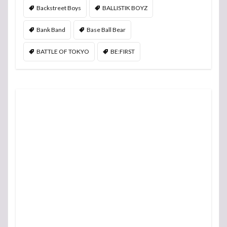
Backstreet Boys
BALLISTIK BOYZ
Bank Band
Base Ball Bear
BATTLE OF TOKYO
BE:FIRST