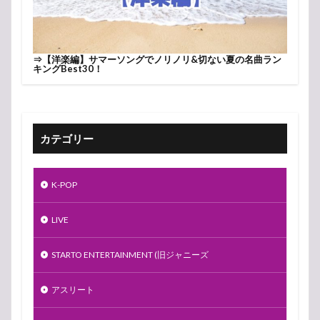
⇒
【洋楽編】サマーソングでノリノリ&切ない夏の名曲ラン
キングBest30！
カテゴリー
K-POP
LIVE
STARTO ENTERTAINMENT (旧ジャニーズ
アスリート