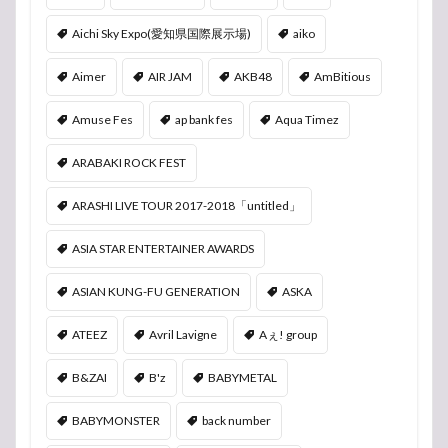
Aichi Sky Expo(愛知県国際展示場)
aiko
Aimer
AIR JAM
AKB48
AmBitious
Amuse Fes
ap bank fes
Aqua Timez
ARABAKI ROCK FEST
ARASHI LIVE TOUR 2017-2018「untitled」
ASIA STAR ENTERTAINER AWARDS
ASIAN KUNG-FU GENERATION
ASKA
ATEEZ
Avril Lavigne
Aぇ! group
B&ZAI
B'z
BABYMETAL
BABYMONSTER
back number