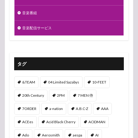
音楽番組
音楽配信サービス
タグ
&TEAM
04 Limited Sazabys
10-FEET
20th Century
2PM
7 MEN 侍
7ORDER
a-nation
A.B.C-Z
AAA
ACEes
Acid Black Cherry
ACIDMAN
Ado
Aerosmith
aespa
AI