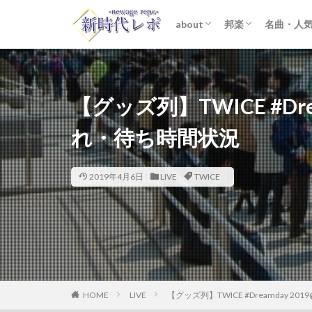
about
邦楽
名曲・人
ライター紹介
プライバシーポリシー
免責事項
STARTO ENTER
女性アイドル
K-POP
洋楽
おすすめ
歌詞考察
【グッズ列】TWICE #Dre
れ・待ち時間状況
2019年4月6日
LIVE
TWICE
HOME
LIVE
【グッズ列】TWICE #Dreamday 