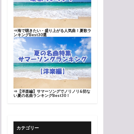
⇒
海で聴きたい・盛り上がる人気曲！夏歌ラ
ンキングBest30選
⇒
【洋楽編】サマーソングでノリノリ&切な
い夏の名曲ランキングBest30！
カテゴリー