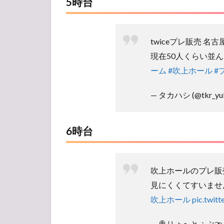
5時台
twiceプレ販売 名古
現在50人くらい並
ーム
#吹上ホール
#
— タカハシ (@tkr_yuk
6時台
吹上ホールのプレ販
見にくくてすいませ
吹上ホール
pic.twit
— 🍭りょへとぅぶ🍈！