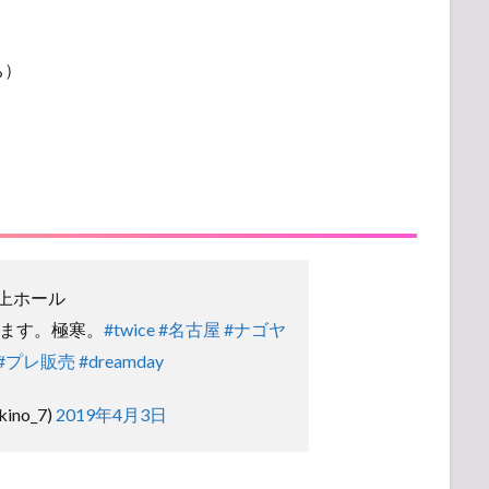
ち）
。
吹上ホール
でます。極寒。
#twice
#名古屋
#ナゴヤ
#プレ販売
#dreamday
ino_7)
2019年4月3日