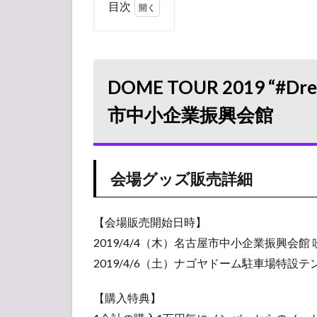
目次
1
DOME
TOUR 2019
“#Dreamday”
グッズ販売
DOME TOUR 2019 “#
情報 名古屋
市中小企業
市中小企業振興会館
振興会館
1.1
会場
グッ
会場グッズ販売詳細
ズ販
売詳
細
【会場販売開始日時】
2019/4/4（木）名古屋市中小企業振興会館 吹
1.2
売り
2019/4/6（土）ナゴヤドーム駐車場特設テント
切れ
情報
【購入特典】
（在