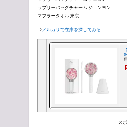
ンケ
ー
ラブリーバッグチャーム ジョンヨン
ト】
マフラータオル 東京
人気
投票
⇒
メルカリで在庫を探してみる
所
【
B
価
ス