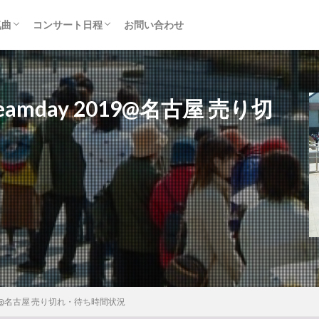
気曲
コンサート日程
お問い合わせ
TAINMENT (旧ジャニーズ)
アルバム
セトリ・まとめ
ライブレポ
カード枠
amday 2019@名古屋 売り切
2019@名古屋 売り切れ・待ち時間状況