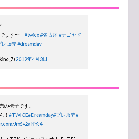
屋
んでます〜。
#twice
#名古屋
#ナゴヤド
プレ販売
#dreamday
ino_7)
2019年4月3日
売の様子です。
ん！
#TWICE
#Dreamday
#プレ販売
#
ter.com/JmSv2aNYc4
 🐰TTK🦅ジョンヨン組🇰🇷🇯🇵