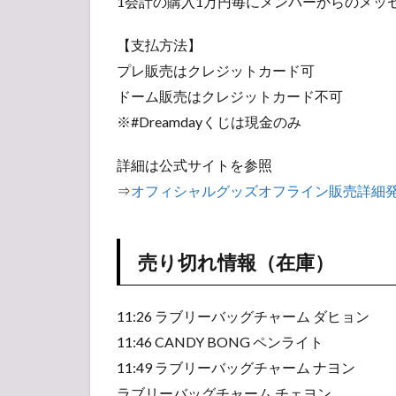
1会計の購入1万円毎にメンバーからのメッ
庫）
1.3
【支払方法】
グッ
プレ販売はクレジットカード可
ズ待
機・
ドーム販売はクレジットカード不可
販売
※#Dreamdayくじは現金のみ
列・
待ち
詳細は公式サイトを参照
時間
状況
⇒
オフィシャルグッズオフライン販売詳細発表｜TWI
2
TWICE
DOME
TOUR 2019
売り切れ情報（在庫）
“#Dreamday”
ツアー日
程・スケジ
11:26 ラブリーバッグチャーム ダヒョン
ュール
11:46 CANDY BONG ペンライト
3
11:49 ラブリーバッグチャーム ナヨン
【ア
ラブリーバッグチャーム チェヨン