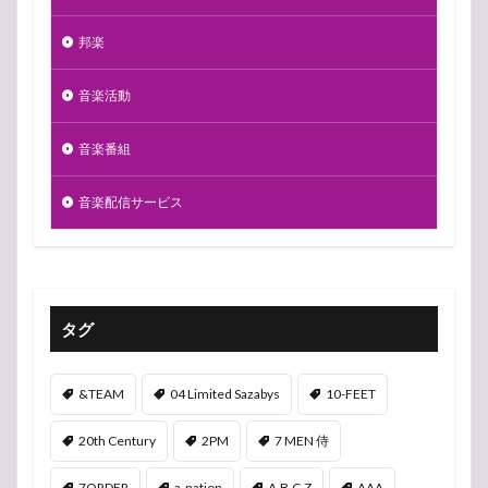
邦楽
音楽活動
音楽番組
音楽配信サービス
タグ
&TEAM
04 Limited Sazabys
10-FEET
20th Century
2PM
7 MEN 侍
7ORDER
a-nation
A.B.C-Z
AAA