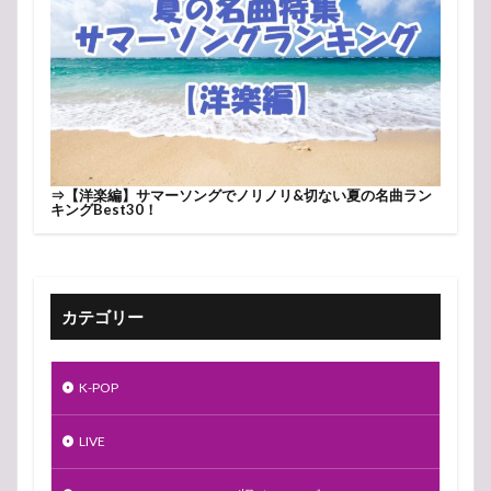
⇒
【洋楽編】サマーソングでノリノリ&切ない夏の名曲ラン
キングBest30！
カテゴリー
K-POP
LIVE