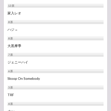
13
票
家入レオ
8
票
ハジ→
8
票
大黒摩季
7
票
ジェニーハイ
6
票
Skoop On Somebody
5
票
TRF
4
票