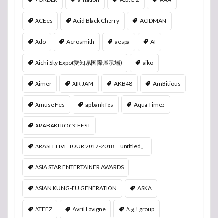
ACEes
Acid Black Cherry
ACIDMAN
Ado
Aerosmith
aespa
AI
Aichi Sky Expo(愛知県国際展示場)
aiko
Aimer
AIR JAM
AKB48
AmBitious
Amuse Fes
ap bank fes
Aqua Timez
ARABAKI ROCK FEST
ARASHI LIVE TOUR 2017-2018「untitled」
ASIA STAR ENTERTAINER AWARDS
ASIAN KUNG-FU GENERATION
ASKA
ATEEZ
Avril Lavigne
Aぇ! group