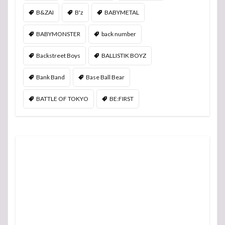
B&ZAI
B'z
BABYMETAL
BABYMONSTER
back number
Backstreet Boys
BALLISTIK BOYZ
Bank Band
Base Ball Bear
BATTLE OF TOKYO
BE:FIRST