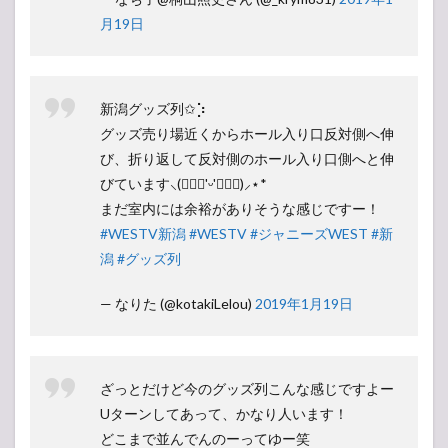
月19日
新潟グッズ列✩︎⡱
グッズ売り場近くからホール入り口反対側へ伸
び、折り返して反対側のホール入り口側へと伸
びています⸜(๑⃙⃘'ᵕ'๑⃙⃘)⸝⋆︎*
まだ室内には余裕がありそうな感じですー！
#WESTV新潟
#WESTV
#ジャニーズWEST
#新
潟
#グッズ列
— なりた (@kotakiLelou)
2019年1月19日
ざっとだけど今のグッズ列こんな感じですよー
Uターンしてあって、かなり人います！
どこまで並んでんのーってゆー笑