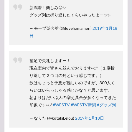
新潟着！楽しみ😍✨
グッズ列は折り返したくらいやったよー✨✨
— モーブ🍑🐴💜 (@ilovehamamon)
2019年1月18
日
補足で失礼しますー！
現在室内で皆さん並んでおります⑅︎◡̈︎*（１度折
り返して２つ目の列という感じです。）
数はちょっと予想が難しいのですが、300人く
らいはいらっしゃる感じかな？と思います。
朝よりはだいぶ人の増え具合が多くなってきた
印象です⑅︎◡̈︎*
#WESTV
#WESTV新潟
#グッズ列
— なりた (@kotakiLelou)
2019年1月18日