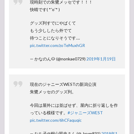
現時刻での朱鷺メッセです！！！
快晴です( *ˆoˆ* )
グッズ列すでにやばくて
もう少ししたら外でて
待つことになりそうです….
pic.twitter.com/zoTeMuxhGR
— かなのん🐶 (@nonkae0729)
2019年1月19日
現在のジャニーズWESTの新潟公演
朱鷺メッセのグッズ列。
今回は屋外には並ばせず、屋内に折り返しを作
っている模様です。
#ジャニーズWEST
pic.twitter.com/6hCFaquqic
— なち子@桐山照史さん (@_krym831)
2019年1