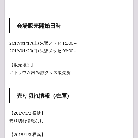
）
す
き
る
時
に
計
会場販売開始日時
パ
：
ス
3
2019/01/19(土) 朱鷺メッセ 11:00～
ケ
,
2019/01/20(日) 朱鷺メッセ 09:00～
ー
5
ス
0
【販売場所】
で
0
アトリウム内 特設グッズ販売所
す
円
～
）
：
売り切れ情報（在庫）
1
,
5
【2019/1/2 横浜】
0
売り切れ情報なし
0
【2019/1/3 横浜】
円