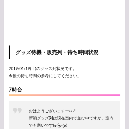
グッズ待機・販売列・待ち時間状況
2019/01/19(土)のグッズ列状況です。
今後の待ち時間の参考にしてください。
7時台
おはようございますー⑅︎◡̈︎*
新潟グッズ列は現在室内で並び中ですが、室内
でも寒いです(๑˃̶͈̀o˂̶͈́๑)