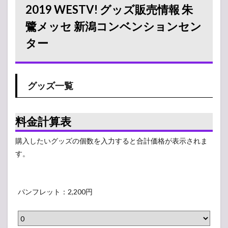
WESTV!
2019 WESTV! グッズ販売情報 朱
グッズ
鷺メッセ 新潟コンベンションセン
販売情
報 朱鷺
ター
メッセ
新潟コ
ンベン
ション
センタ
グッズ一覧
ー
1.1
グッ
料金計算表
ズ一
覧
購入したいグッズの個数を入力すると合計価格が表示されま
1.2
す。
会場
販売
開始
グ
日時
ッ
パンフレット：2,200円
1.3
ズ
売り
1
切れ