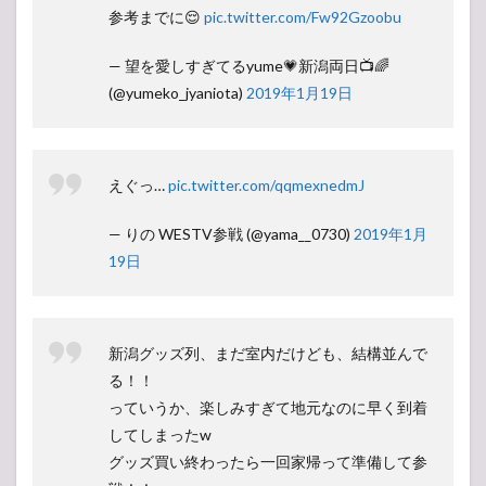
参考までに😌
pic.twitter.com/Fw92Gzoobu
— 望を愛しすぎてるyume💗新潟両日📺🌈
(@yumeko_jyaniota)
2019年1月19日
えぐっ…
pic.twitter.com/qqmexnedmJ
— りの WESTV参戦 (@yama__0730)
2019年1月
19日
新潟グッズ列、まだ室内だけども、結構並んで
る！！
っていうか、楽しみすぎて地元なのに早く到着
してしまったw
グッズ買い終わったら一回家帰って準備して参