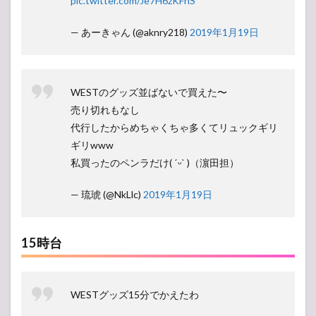
pic.twitter.com/Je7H6zKFnS
— あーきゃん (@aknry218)
2019年1月19日
WESTのグッズ並ばないで買えた〜
売り切れもなし
代行したからめちゃくちゃ多くてリュックギリ
ギリwww
私買ったのペンラだけ( ˊᵕˋ )（濵田担）
— 琉琥 (@NkLlc)
2019年1月19日
15時台
WESTグッズ15分でかえたわ