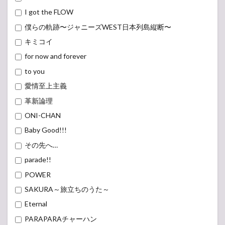
I got the FLOW
僕らの軌跡〜ジャニーズWEST日本列島縦断〜
キミコイ
for now and forever
to you
愛情至上主義
革新論理
ONI-CHAN
Baby Good!!!
その先へ…
parade!!
POWER
SAKURA～旅立ちのうた～
Eternal
PARAPARAチャーハン