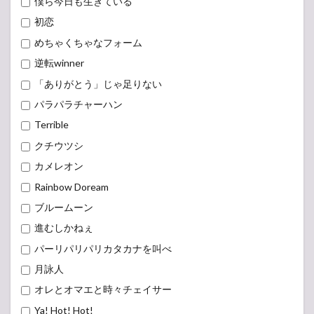
僕ら今日も生きている
初恋
めちゃくちゃなフォーム
逆転winner
「ありがとう」じゃ足りない
パラパラチャーハン
Terrible
クチウツシ
カメレオン
Rainbow Doream
ブルームーン
進むしかねぇ
パーリパリパリカタカナを叫べ
月詠人
オレとオマエと時々チェイサー
Ya! Hot! Hot!