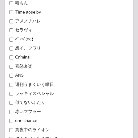
粉もん
Time gose by
アメノチハレ
セラヴィ
ﾊﾞﾝﾊﾞﾝｯ!!
想イ、フワリ
Criminal
喜怒哀楽
ANS
週刊うまくいく曜日
ラッキィスペシャル
似てないふたり
赤いマフラー
one chance
真夜中のライオン