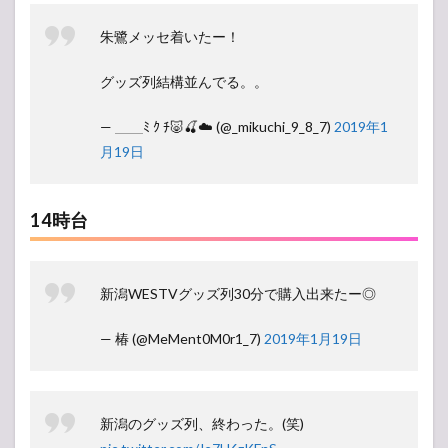
朱鷺メッセ着いたー！
グッズ列結構並んでる。。
— ＿＿ﾐ ｸ ﾁ🐷🍒☁️ (@_mikuchi_9_8_7)
2019年1
月19日
14時台
新潟WESTVグッズ列30分で購入出来たー◎
— 椿 (@MeMent0M0r1_7)
2019年1月19日
新潟のグッズ列、終わった。(笑)