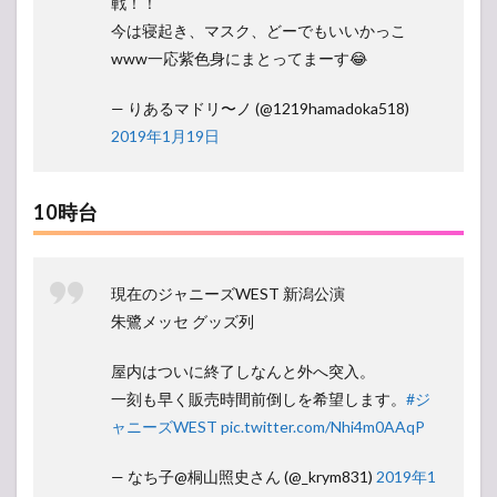
戦！！
今は寝起き、マスク、どーでもいいかっこ
www一応紫色身にまとってまーす😂
— りあるマドリ〜ノ (@1219hamadoka518)
2019年1月19日
10時台
現在のジャニーズWEST 新潟公演
朱鷺メッセ グッズ列
屋内はついに終了しなんと外へ突入。
一刻も早く販売時間前倒しを希望します。
#ジ
ャニーズWEST
pic.twitter.com/Nhi4m0AAqP
— なち子@桐山照史さん (@_krym831)
2019年1