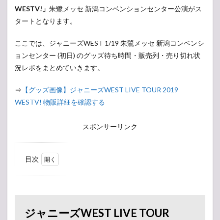
WESTV!」
朱鷺メッセ 新潟コンベンションセンター公演がス
タートとなります。
ここでは、ジャニーズWEST 1/19 朱鷺メッセ 新潟コンベンシ
ョンセンター (初日) のグッズ待ち時間・販売列・売り切れ状
況レポをまとめていきます。
⇒
【グッズ画像】ジャニーズWEST LIVE TOUR 2019
WESTV! 物販詳細を確認する
スポンサーリンク
目次
1
ジ
ャニー
ズWEST
LIVE
TOUR
ジャニーズWEST LIVE TOUR
2019