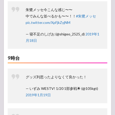
朱鷺メッセ今こんな感じ〜〜
中でみんな並べるかも〜〜！！
#朱鷺メッセ
pic.twitter.com/XpFjkZyjNM
— 寝不足のしげお (@shigeo_2525_d)
2019年1
月18日
9時台
グッズ列思ったよりなくて良かった！
— いずみ WESTV! 1/20 1部参戦🌟 (@105kgt)
2019年1月19日