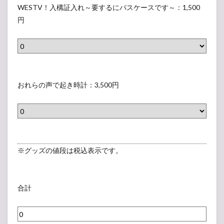
シ
プ
ッ
WESTV！入構証入れ～要するにパスケースです～：1,500
0
ュ
ロ
ズ
円
円
♡
フ
1
）
：
ィ
2
1
ー
（
,
ル
W
グ
2
交
E
ッ
おれらの声で起き時計：3,500円
0
換
S
ズ
0
し
T
1
円
て
V
3
）
帳
！
（
：
入
お
※グッズの値段は税込表示です。
1
構
れ
,
証
ら
5
入
の
合計
0
れ
声
0
～
で
円
要
起