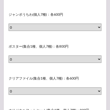
（
情報
（在
パ
グ
庫）
ン
ッ
ジャンボうちわ(個人7種)：各600円
1.4
フ
ズ
グッ
レ
2
ズ待
ッ
機・
（
販売
ト
ジ
グ
列・
：
ャ
待ち
ッ
ポスター(集合1種、個人7種)：各800円
2
時間
ン
ズ
状況
,
ボ
3
2
2
う
（
【ア
0
ち
ポ
ンケ
グ
0
わ
ー
ス
ッ
クリアファイル(集合1種、個人7種)：各600円
ト】
円
(
タ
ズ
人気
）
個
ー
投票
4
所
人
(
（
7
集
ク
グ
種
合
リ