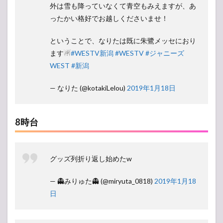
外は雪も降っていなくて青空もみえますが、あ
ったかい格好でお越しくださいませ！
ということで、なりたは既に朱鷺メッセにおり
ます☃︎
#WESTV新潟
#WESTV
#ジャニーズ
WEST
#新潟
— なりた (@kotakiLelou)
2019年1月18日
8時台
グッズ列折り返し始めたw
— 👻みりゅた👻 (@miryuta_0818)
2019年1月18
日