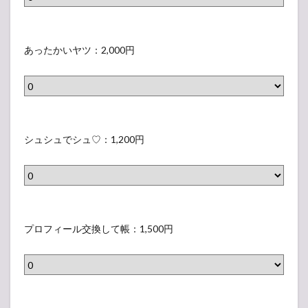
1
ト
ン
（
6
種
：
グ
W
0
グ
、
1
バ
E
0
ッ
あったかいヤツ：2,000円
個
,
ッ
S
円
ズ
人
8
グ
-
）
9
7
0
：
T
（
種
0
1
シ
あ
)
グ
円
,
ャ
っ
：
ッ
シュシュでシュ♡：1,200円
）
8
ツ
た
8
ズ
0
：
か
0
1
0
2
い
0
0
円
,
ヤ
円
（
グ
）
8
ツ
）
シ
ッ
プロフィール交換して帳：1,500円
0
：
ュ
ズ
0
2
シ
1
円
,
ュ
1
）
0
で
（
グ
0