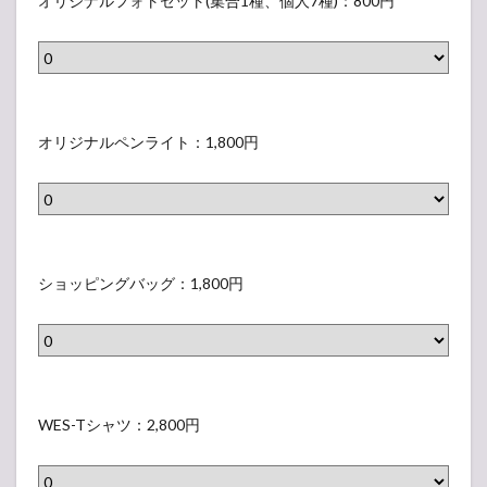
ッ
オリジナルフォトセット(集合1種、個人7種)：800円
)
1
ア
ズ
：
種
フ
5
各
、
ァ
（
6
個
イ
オ
グ
0
人
ル
リ
ッ
オリジナルペンライト：1,800円
0
7
(
ジ
ズ
円
種
集
ナ
6
）
)
合
ル
（
：
1
フ
オ
グ
各
種
ォ
リ
ッ
ショッピングバッグ：1,800円
8
、
ト
ジ
ズ
0
個
セ
ナ
7
0
人
ッ
ル
（
円
7
ト
ペ
シ
）
グ
種
(
ン
ョ
ッ
WES-Tシャツ：2,800円
)
集
ラ
ッ
ズ
：
合
イ
ピ
8
各